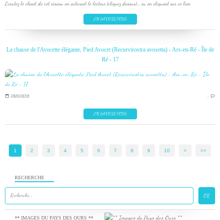
Ecoutez le chant de cet oiseau en activant le lecteur (cliquez dessus)... ou en cliquant sur ce lien
EN SAVOIR PLUS
La chasse de l'Avocette élégante, Pied Avocet (Recurvirostra avosetta) - Ars-en-Ré - Île de
Ré - 17
08/10/2018
…
EN SAVOIR PLUS
1
2
3
4
5
6
7
8
9
10
20
>
>>
RECHERCHE
** IMAGES DU PAYS DES OURS **