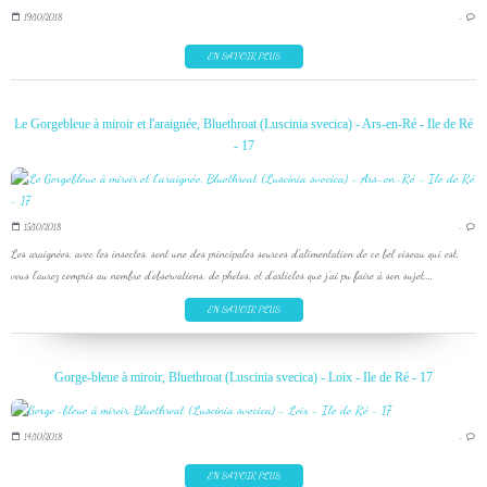
19/10/2018
…
EN SAVOIR PLUS
Le Gorgebleue à miroir et l'araignée, Bluethroat (Luscinia svecica) - Ars-en-Ré - Ile de Ré
- 17
15/10/2018
…
Les araignées, avec les insectes, sont une des principales sources d'alimentation de ce bel oiseau qui est,
vous l'aurez compris au nombre d'observations, de photos, et d'articles que j'ai pu faire à son sujet,...
EN SAVOIR PLUS
Gorge-bleue à miroir, Bluethroat (Luscinia svecica) - Loix - Ile de Ré - 17
14/10/2018
…
EN SAVOIR PLUS