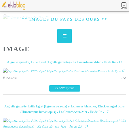
MENU
** IMAGES DU PAYS DES OURS **
IMAGE
Aigrette garzette, Little Egret (Egretta garzetta) - La Couarde-sur-Mer - Ile de Ré - 17
19/10/2018
…
EN SAVOIR PLUS
Aigrette garzette, Little Egret (Egretta garzetta) et Échasses blanches, Black-winged Stilts
(Himantopus himantopus) - La Couarde-sur-Mer - Ile de Ré - 17