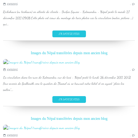
10/03/2015
…
Rickshaws (ou trishaws) en attente de clients - Durbar Square - Katmandou - Népal posté le mardi 27
décembre 2011 09:08 Cette photo est issue du montage de trois photos car la circulation (motos, piétons ...)
qui...
EN SAVOIR PLUS
Images du Népal transférées depuis mon ancien blog
10/03/2015
…
La circulation dans les rues de Katmandou vue de taxi - Népal posté le lundi 26 décembre 2011 20:51
Pour revenir de Bodhnath vers le quartier de Thamel où se trouvait notre hôtel et en ayant "plein les
pattes",...
EN SAVOIR PLUS
Images du Népal transférées depuis mon ancien blog
10/03/2015
…