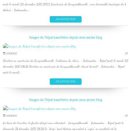
posté le mardi 20 décembre 2011 09:12 Sanctuaire de Swayambhunath : vues d'ensemble (montages de 4
photos) - Katmandou...
EN SAVOIR PLUS
Images du Népal transférées depuis mon ancien blog
10/03/2015
…
Dévotion au sanctuaire de Swayambhunath : l'embarras du choix... - Katmandou - Népal posté le mardi 20
décembre 2011 08:33 Dévotion au sanctuaire de Swayambhunath: chaud devant! - Katmandou - Népal
posté le mardi...
EN SAVOIR PLUS
Images du Népal transférées depuis mon ancien blog
10/03/2015
…
En haut de l'escalier, la foudre (dorje) nous attendait - Swayambhunath - Katmandou - Népal posté le
dimanche 18 décembre 2011 18:28 Le "dorje" (mot tibetain équivalent à "vajra" en sanskrit) est la