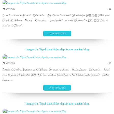
10/03/2015
…
Dans le quartier de Thamel - Katmandou - Népal posté le vendredi 30 décembre 2011 19:56 Chhetrapati
Chowk : Rickshaws - Thamel - Katmandou - Népal posté le vendredi 30 décembre 2011 20:01 Dans le
quartier de Thamel...
EN SAVOIR PLUS
Images du Népal transférées depuis mon ancien blog
10/03/2015
…
Temples de Vishnu, Indrapur, et Kal Bhairav (de gauche à droite) - Durbar Square - Katmandou - Népal
posté le jeudi 29 décembre 2011 18:10 Bas-relief de Shiva Noir ou Kal Bhairav (Kala Bhairab) - Durbar
Square -...
EN SAVOIR PLUS
Images du Népal transférées depuis mon ancien blog