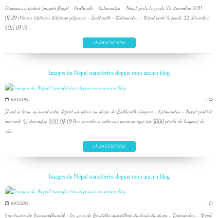
Drapeaux à prières (prayers flags) - Bodhnath - Katmandou - Népal posté le jeudi 22 décembre 2011
07:39 Pèlerins tibétains (tibetans pilgrims) - Bodhnath - Katmandou - Népal posté le jeudi 22 décembre
2011 07:43...
EN SAVOIR PLUS
Images du Népal transférées depuis mon ancien blog
10/03/2015
…
Il est si beau, qu'avant notre départ un retour au stupa de Bodhnath s'impose - Katmandou - Népal posté le
mercredi 21 décembre 2011 07:49 Pour accéder à cette vue panoramique (en 5000 pixels de largeur) du
site...
EN SAVOIR PLUS
Images du Népal transférées depuis mon ancien blog
10/03/2015
…
Sanctuaire de Swayambhunath : les yeux de Bouddha surveillent du haut du stupa - Katmandou - Népal