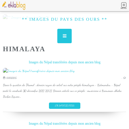
MENU
** IMAGES DU PAYS DES OURS **
HIMALAYA
Images du Népal transférées depuis mon ancien blog
10/03/2015
…
Dans le quartier de Thamel : dernier rayon de soleil sur notre périple himalayen - Katmandou - Népal
posté le vendredi 30 décembre 2011 20:21 Dernier article sur ce périple : musiciens à Hanuman-dhoka
Durbar Square...
EN SAVOIR PLUS
Images du Népal transférées depuis mon ancien blog