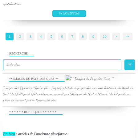
symbolisation...
EN SAVOIR PLUS
1
2
3
4
5
6
7
8
9
10
>
>>
RECHERCHE
** IMAGES DU PAYS DES OURS **
Images des Pyrénées (Faune, flore, paysages) et de voyages plus ou moins lointains, du Nord au
Sud (de l'Arctique à l'Antarctique en passant par l'Afrique), de l'Est à l'Ouest (de Polynésie au
Pérou en passant par la Papouasie), etc.
* * * * * * RUBRIQUES * * * * * *
En bleu
: articles de l'ancienne plateforme.