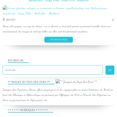
paradoxus) - Dega Thila - Atoll d'Ari - Maldives
28/04/2014
…
Dans cette gorgone, un coup de chance : on va observer ce tout petit poisson quasiment invisible dans son
environnement, les images ne sont pas belles car elles sont très fortement recadrées.
EN SAVOIR PLUS
RECHERCHE
** IMAGES DU PAYS DES OURS **
Images des Pyrénées (Faune, flore, paysages) et de voyages plus ou moins lointains, du Nord au
Sud (de l'Arctique à l'Antarctique en passant par l'Afrique), de l'Est à l'Ouest (de Polynésie au
Pérou en passant par la Papouasie), etc.
* * * * * * RUBRIQUES * * * * * *