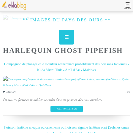
MENU
** IMAGES DU PAYS DES OURS **
HARLEQUIN GHOST PIPEFISH
Compagnon de plongée et le moniteur recherchant probablement des poissons fantômes -
Kuda Miaru Thila - Atoll d'Ari - Maldives
01/09/2014
…
Les poissons fantômes aiment bien se cacher dans ces gorgones, d'où ma supposition.
EN SAVOIR PLUS
Poisson-fantôme arlequin ou ornementé ou Poisson-aiguille fantôme orné (Solenostomus