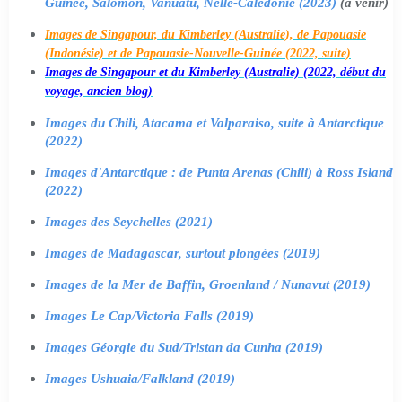
Guinée, Salomon, Vanuatu, Nelle-Calédonie (2023)
(à venir)
Images de Singapour, du Kimberley (Australie), de Papouasie
(Indonésie) et de Papouasie-Nouvelle-Guinée (2022, suite)
Images de Singapour et du Kimberley (Australie) (2022, début du
voyage, ancien blog)
Images du Chili, Atacama et Valparaiso, suite à Antarctique
(2022)
Images d'Antarctique : de Punta Arenas (Chili) à Ross Island
(2022)
Images des Seychelles (2021)
Images de Madagascar, surtout plongées (2019)
Images de la Mer de Baffin, Groenland / Nunavut (2019)
Images Le Cap/Victoria Falls (2019)
Images Géorgie du Sud/Tristan da Cunha (2019)
Images Ushuaia/Falkland (2019)