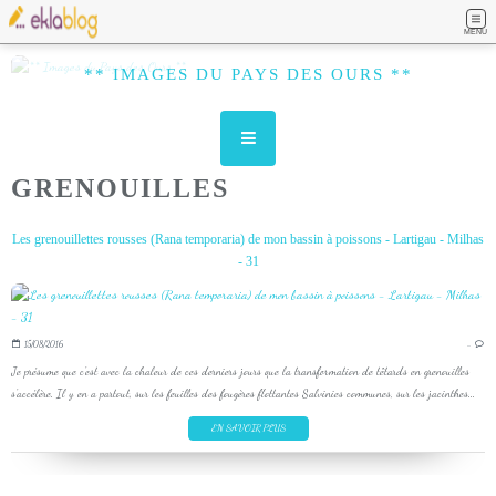
MENU
** IMAGES DU PAYS DES OURS **
GRENOUILLES
Les grenouillettes rousses (Rana temporaria) de mon bassin à poissons - Lartigau - Milhas
- 31
15/08/2016
…
Je présume que c'est avec la chaleur de ces derniers jours que la transformation de têtards en grenouilles
s'accélère. Il y en a partout, sur les feuilles des fougères flottantes Salvinies communes, sur les jacinthes...
EN SAVOIR PLUS