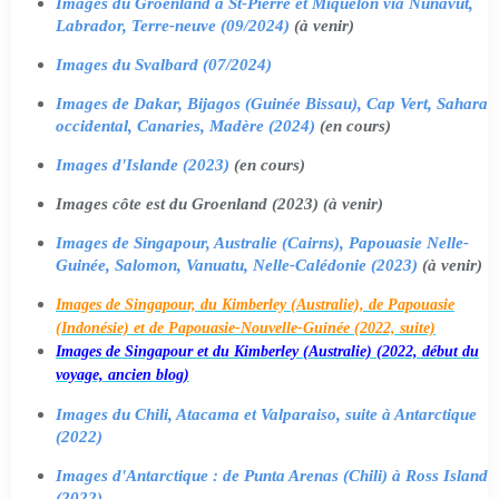
Images du Groenland à St-Pierre et Miquelon via Nunavut,
Labrador, Terre-neuve (09/2024)
(à venir)
Images du Svalbard (07/2024)
Images de Dakar, Bijagos (Guinée Bissau), Cap Vert, Sahara
occidental, Canaries, Madère (2024)
(en cours)
Images d'Islande (2023)
(en cours)
Images côte est du Groenland (2023) (à venir)
Images de Singapour, Australie (Cairns), Papouasie Nelle-
Guinée, Salomon, Vanuatu, Nelle-Calédonie (2023)
(à venir)
Images de Singapour, du Kimberley (Australie), de Papouasie
(Indonésie) et de Papouasie-Nouvelle-Guinée (2022, suite)
Images de Singapour et du Kimberley (Australie) (2022, début du
voyage, ancien blog)
Images du Chili, Atacama et Valparaiso, suite à Antarctique
(2022)
Images d'Antarctique : de Punta Arenas (Chili) à Ross Island
(2022)