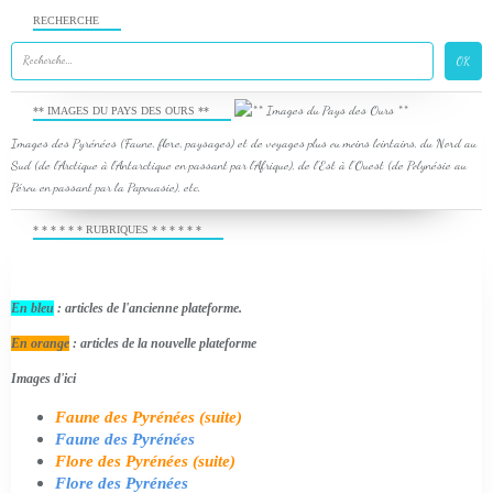
RECHERCHE
** IMAGES DU PAYS DES OURS **
Images des Pyrénées (Faune, flore, paysages) et de voyages plus ou moins lointains, du Nord au
Sud (de l'Arctique à l'Antarctique en passant par l'Afrique), de l'Est à l'Ouest (de Polynésie au
Pérou en passant par la Papouasie), etc.
* * * * * * RUBRIQUES * * * * * *
En bleu
: articles de l'ancienne plateforme.
En orange
: articles de la nouvelle plateforme
Images d'ici
Faune des Pyrénées (suite)
Faune des Pyrénées
Flore des Pyrénées (suite)
Flore des Pyrénées