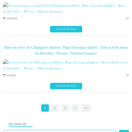
01/01/2016
…
EN SAVOIR PLUS
Bases de troncs de Châtaigniers tahitiens, Mape (Inocarpus fagifer) - Dans la forêt autour
du Belvédère - Moorea - Polynésie française
31/12/2015
…
EN SAVOIR PLUS
1
2
3
>
>>
RECHERCHE