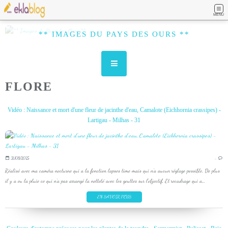
MENU
** IMAGES DU PAYS DES OURS **
FLORE
Vidéo : Naissance et mort d'une fleur de jacinthe d'eau, Camalote (Eichhornia crassipes) -
Lartigau - Milhas - 31
31/08/2025
…
Réalisé avec ma caméra nocturne qui a la fonction lapses time mais qui n'a aucun réglage possible. De plus
il y a eu la pluie ce qui n'a pas arrangé la netteté avec les gouttes sur l'objectif. Et recadrage qui a...
EN SAVOIR PLUS