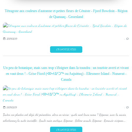
Tétragone aux couleurs d'automne et petites fleurs de Céraiste - Fjord Bowdoin - Région
de Qaanaaq - Groenland
27/09/2019
…
EN SAVOIR PLUS
Un peu de botanique, mais sans trop s'éloigner dans la toundra : un touriste averti et vivant
en vaut deux ! - Grise Fiord (ᐊᐅᔪᐃᑦᑐᖅ ou Aujuittuq) - Ellesmere Island - Nunavut -
Canada
17/09/2019
…
Toutes ces plantes ont déjà été présentées, alors on révise : quels sont leurs noms ? Réponse, avec la souris,
sélectionnez la suite invisible : Saule nain arctique. Réponse : Silène acaule. Réponse : Renouée vivipare....
EN SAVOIR PLUS