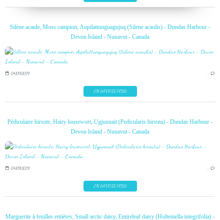
Silène acaule, Moss campion, Aupilattunguagujuq (Silene acaulis) - Dundas Harbour -
Devon Island - Nunavut - Canada
04/09/2019
…
EN SAVOIR PLUS
Pédiculaire hirsute, Hairy lousewort, Ugjunnait (Pedicularis hirsuta) - Dundas Harbour -
Devon Island - Nunavut - Canada
04/09/2019
…
EN SAVOIR PLUS
Marguerite à feuilles entières, Small arctic daisy, Entireleaf daisy (Hulteniella integrifolia) -