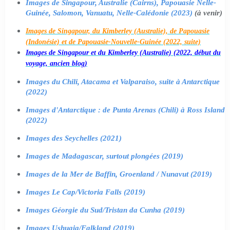
Images de Singapour, Australie (Cairns), Papouasie Nelle-
Guinée, Salomon, Vanuatu, Nelle-Calédonie (2023)
(à venir)
Images de Singapour, du Kimberley (Australie), de Papouasie
(Indonésie) et de Papouasie-Nouvelle-Guinée (2022, suite)
Images de Singapour et du Kimberley (Australie) (2022, début du
voyage, ancien blog)
Images du Chili, Atacama et Valparaiso, suite à Antarctique
(2022)
Images d'Antarctique : de Punta Arenas (Chili) à Ross Island
(2022)
Images des Seychelles (2021)
Images de Madagascar, surtout plongées (2019)
Images de la Mer de Baffin, Groenland / Nunavut (2019)
Images Le Cap/Victoria Falls (2019)
Images Géorgie du Sud/Tristan da Cunha (2019)
Images Ushuaia/Falkland (2019)