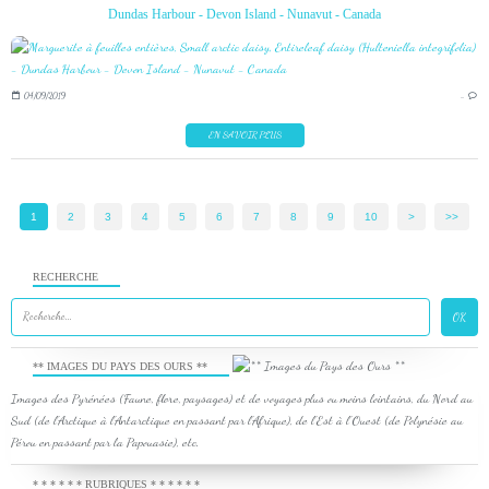
Dundas Harbour - Devon Island - Nunavut - Canada
04/09/2019
…
EN SAVOIR PLUS
1
2
3
4
5
6
7
8
9
10
>
>>
RECHERCHE
** IMAGES DU PAYS DES OURS **
Images des Pyrénées (Faune, flore, paysages) et de voyages plus ou moins lointains, du Nord au
Sud (de l'Arctique à l'Antarctique en passant par l'Afrique), de l'Est à l'Ouest (de Polynésie au
Pérou en passant par la Papouasie), etc.
* * * * * * RUBRIQUES * * * * * *