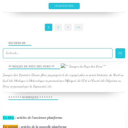
EN SAVOIR PLUS
1
2
>
>>
RECHERCHE
** IMAGES DU PAYS DES OURS **
Images des Pyrénées (Faune, flore, paysages) et de voyages plus ou moins lointains, du Nord au
Sud (de l'Arctique à l'Antarctique en passant par l'Afrique), de l'Est à l'Ouest (de Polynésie au
Pérou en passant par la Papouasie), etc.
* * * * * * RUBRIQUES * * * * * *
En bleu
: articles de l'ancienne plateforme.
En orange
: articles de la nouvelle plateforme