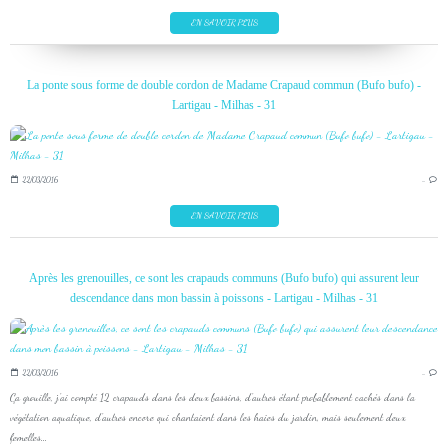
EN SAVOIR PLUS
La ponte sous forme de double cordon de Madame Crapaud commun (Bufo bufo) -
Lartigau - Milhas - 31
22/03/2016
…
EN SAVOIR PLUS
Après les grenouilles, ce sont les crapauds communs (Bufo bufo) qui assurent leur
descendance dans mon bassin à poissons - Lartigau - Milhas - 31
22/03/2016
…
Ça grouille, j'ai compté 12 crapauds dans les deux bassins, d'autres étant probablement cachés dans la
végétation aquatique, d'autres encore qui chantaient dans les haies du jardin, mais seulement deux
femelles...