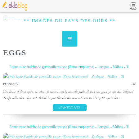
MENU
** IMAGES DU PAYS DES OURS **
EGGS
Ponte toute fraîche de grenouille rousse (Rana temporaria) - Lartigau - Milhas - 31
02/02/2017
…
Une heure et demi après, au retour, je reviens voir la nouvelle ponte, et sous mes yeux, je vois des "éclipses"
d’œufs, telles des éclipses de Soleil, la zone blanche diminue à la vitesse V et petit à petit les...
EN SAVOIR PLUS
Ponte toute fraîche de grenouille rousse (Rana temporaria) - Lartigau - Milhas - 31