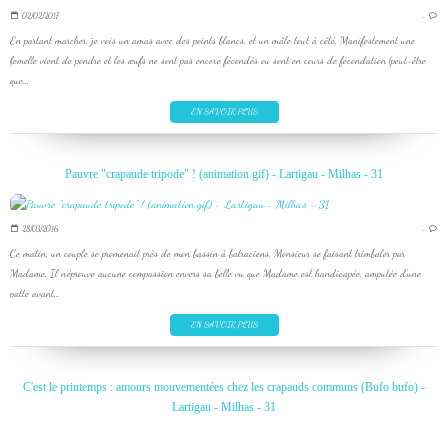
02/02/2017
…
En partant marcher, je vois un amas avec des points blancs, et un mâle tout à côté. Manifestement une
femelle vient de pondre et les œufs ne sont pas encore fécondés ou sont en cours de fécondation (peut-être
que...
EN SAVOIR PLUS
Pauvre "crapaude tripode" ! (animation gif) - Lartigau - Milhas - 31
28/03/2016
…
Ce matin, un couple se promenait près de mon bassin à batraciens, Monsieur se faisant trimbaler par
Madame. Il n'éprouve aucune compassion envers sa belle vu que Madame est handicapée, amputée d'une
patte avant...
EN SAVOIR PLUS
C'est le printemps : amours mouvementées chez les crapauds communs (Bufo bufo) -
Lartigau - Milhas - 31