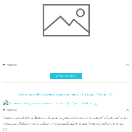
28/03/2016
…
EN SAVOIR PLUS
Les amours des Crapauds communs (suite) - Lartigau - Milhas - 31
26/03/2016
…
Monsieur crapaud sollicite Madame à l'aide de ses pattes postérieures en la massant "délicatement" au bon
endroit, puis Madame continue à libérer son interminable double cordon d’œufs. Aujourd'hui, j'ai compté
20...