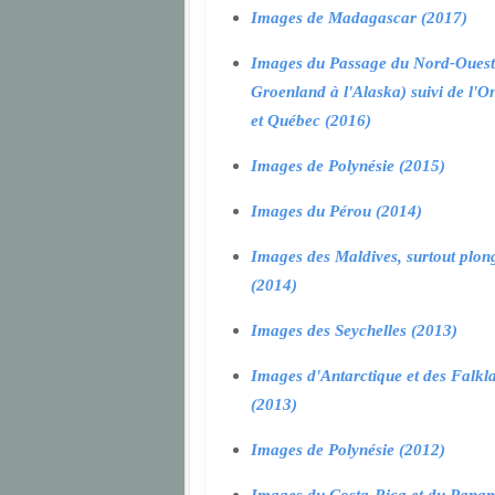
Images de Madagascar (2017)
Images du Passage du Nord-Ouest
Groenland à l'Alaska) suivi de l'O
et Québec (2016)
Images de Polynésie (2015)
Images du Pérou (2014)
Images des Maldives, surtout plon
(2014)
Images des Seychelles (2013)
Images d'Antarctique et des Falkl
(2013)
Images de Polynésie (2012)