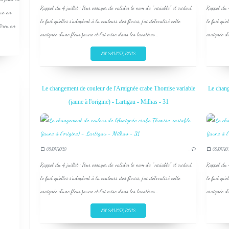
Rappel du 4 juillet : Pour essayer de valider le nom de "variable" et surtout
Rappel du 4
que en
le fait qu'elles s'adaptent à la couleurs des fleurs, j'ai délocalisé cette
le fait qu'e
Pérou en
araignée d'une fleur jaune et l'ai mise dans les lavatères...
araignée d'
EN SAVOIR PLUS
Le changement de couleur de l'Araignée crabe Thomise variable
Le chang
(jaune à l'origine) - Lartigau - Milhas - 31
09/07/2020
…
09/07/20
Rappel du 4 juillet : Pour essayer de valider le nom de "variable" et surtout
Rappel du 4
le fait qu'elles s'adaptent à la couleurs des fleurs, j'ai délocalisé cette
le fait qu'e
araignée d'une fleur jaune et l'ai mise dans les lavatères...
araignée d'
EN SAVOIR PLUS