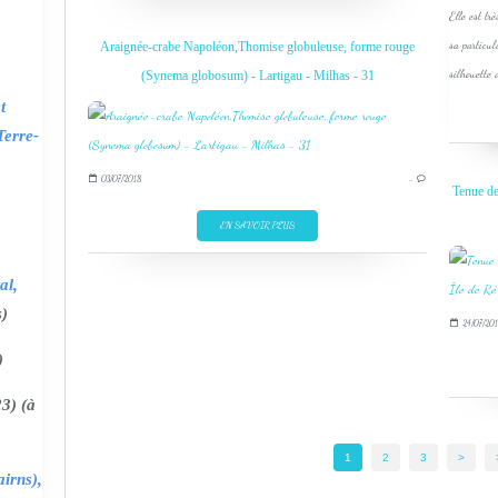
Elle est tr
sa particul
Araignée-crabe Napoléon,Thomise globuleuse, forme rouge
silhouette 
(Synema globosum) - Lartigau - Milhas - 31
t
Terre-
03/07/2018
…
Tenue de
EN SAVOIR PLUS
al,
s)
24/07/201
)
3) (à
1
2
3
>
irns),