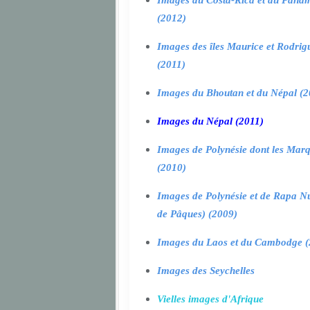
Images du Costa-Rica et du Pana
(2012)
Images des îles Maurice et Rodrig
(2011)
Images du Bhoutan et du Népal (2
Images du Népal (2011)
Images de Polynésie dont les Marq
(2010)
Images de Polynésie et de Rapa Nui
de Pâques) (2009)
Images du Laos et du Cambodge (
Images des Seychelles
Vielles images d'Afrique