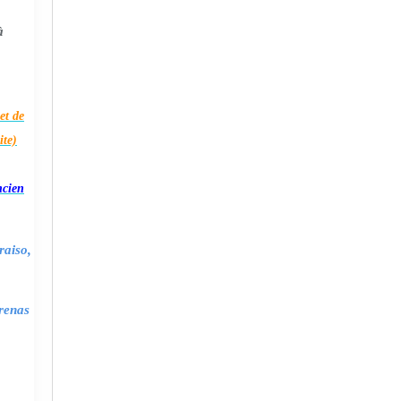
à
et de
ite)
ncien
raiso,
renas