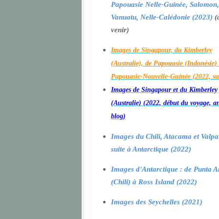
Papouasie Nelle-Guinée, Salomon,
Vanuatu, Nelle-Calédonie (2023)
(
venir)
Images de Singapour, du Kimberley
(Australie), de Papouasie (Indonésie) 
Papouasie-Nouvelle-Guinée (2022, su
Images de Singapour et du Kimberley
(Australie) (2022, début du voyage, a
blog)
Images du Chili, Atacama et Valpa
suite à Antarctique (2022)
Images d'Antarctique : de Punta A
(Chili) à Ross Island (2022)
Images des Seychelles (2021)