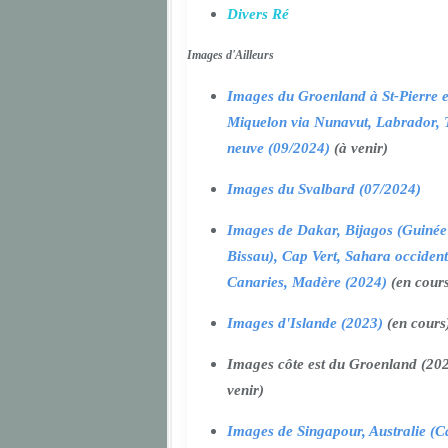
Divers Ré
Images d'Ailleurs
Images du Groenland à St-Pierre e
Miquelon via Nunavut, Labrador, 
neuve (09/2024)
(à venir)
Images du Svalbard (07/2024)
Images de Dakar, Bijagos (Guinée
Bissau), Cap Vert, Sahara occident
Canaries, Madère (2024)
(en cour
Images d'Islande (2023)
(en cours
Images côte est du Groenland (202
venir)
Images de Singapour, Australie (Ca