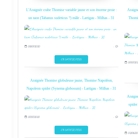
L'Araignée crabe Thomise variable jaune et son énorme proie :
Araigné
un taon (Tabanus sudeticus ?) mâle - Lartigau - Milhas - 31
Thomi
08/07/2020
…
EN SAVOIR PLUS
07/07/20
Araignée Thomise globuleuse jaune, Thomise Napoléon,
Napoleon spider (Synema globosum) - Lartigau - Milhas - 31
Araign
spider
07/07/2020
…
EN SAVOIR PLUS
02/06/20