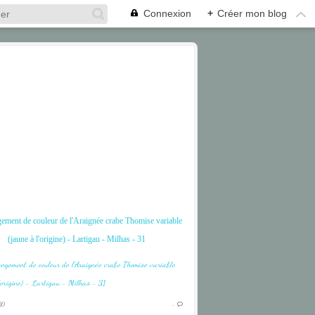
Connexion
+
Créer mon blog
ement de couleur de l'Araignée crabe Thomise variable
(jaune à l'origine) - Lartigau - Milhas - 31
ARAIGNÉE
BLANC
20
…
CRAB