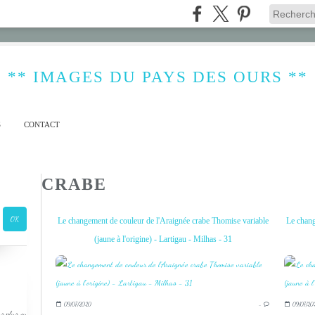
** IMAGES DU PAYS DES OURS **
S
CONTACT
CRABE
Le changement de couleur de l'Araignée crabe Thomise variable
Le chang
(jaune à l'origine) - Lartigau - Milhas - 31
09/07/2020
…
09/07/20
s plus ou