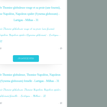
TAON
e Thomise globuleuse rouge et sa proie (une fourmi),
se Napoléon, Napoleon spider (Synema globosum) -
Lartigau - Milhas - 31
ARAIGNÉE
CRAB
CRABE
INSECTE
20
…
JAUNE
PYRENEES
EN SAVOIR PLUS
SPIDER
TAON
ée Thomise globuleuse, Thomise Napoléon, Napoleon
YELLOW
ARAIGNÉE
 (Synema globosum) femelle - Lartigau - Milhas - 31
BLACK
CRAB
CRABE
20
…
JAUNE