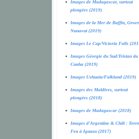
Images de Madagascar, surtout
plongées (2019)
Images de la Mer de Baffin, Groen
Nunavut (2019)
Images Le Cap/Victoria Falls (201
Images Géorgie du Sud/Tristan da
Cunha (2019)
Images Ushuaia/Falkland (2019)
Images des Maldives, surtout
plongées (2018)
Images de Madagascar (2018)
Images d'Argentine & Chili : Terr
Feu à Iguazu (2017)