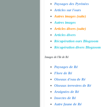
Paysages des Pyrénées
Articles sur l'ours
Autres images (suite)
Autres images
Articles divers (suite)
Articles divers
Récupération ours Blogzoom
Récupération divers Blogzoom
Images de l'île de Ré
Paysages de Ré
Flore de Ré
Oiseaux d'eau de Ré
Oiseaux terrestres de Ré
Araignées de Ré
Insectes de Ré
Autre faune de Ré