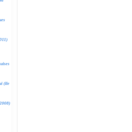
ma
ues
011)
uises
 (île
2008)