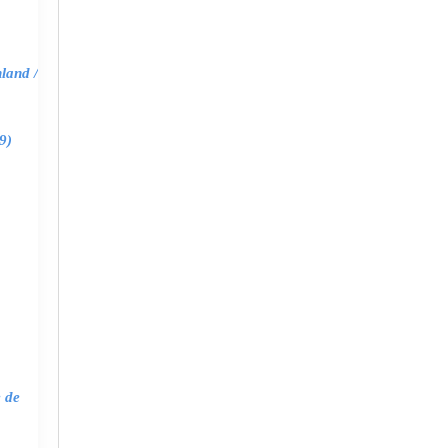
land /
9)
e de