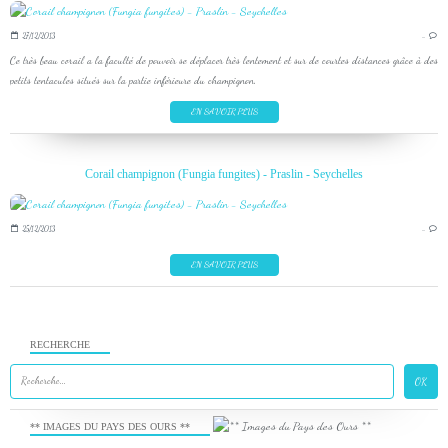
27/12/2013
…
Ce très beau corail a la faculté de pouvoir se déplacer très lentement et sur de courtes distances grâce à des
petits tentacules situés sur la partie inférieure du champignon.
EN SAVOIR PLUS
Corail champignon (Fungia fungites) - Praslin - Seychelles
25/12/2013
…
EN SAVOIR PLUS
RECHERCHE
** IMAGES DU PAYS DES OURS **