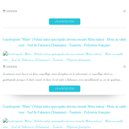
10/02/2016
…
EN SAVOIR PLUS
Gastéropode "Mitre" (Voluta mitra episcopalis devenu ensuite Mitra mitra) - Motu au sable
rose - Sud de Fakarava (Tetamanu) - Tuamotu - Polynésie française
10/02/2016
…
Je pensais avoir trouvé un beau coquillage, mais déception en le retournant, ce coquillage était un ...
gastéropode puisque il était vivant, et donc il est resté à Fakarava vivre paisiblement sa vie de gastérop...
EN SAVOIR PLUS
Gastéropode "Mitre" (Voluta mitra episcopalis devenu ensuite Mitra mitra) - Motu au sable
rose - Sud de Fakarava (Tetamanu) - Tuamotu - Polynésie française