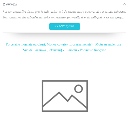
04/04/2016
…
Sur mon ancien blog, j'avais posé la colle : qu'est-ce ? La réponse était : anémones de mer sur des palourdes.
Nous ramassons des palourdes pour notre consommation personnelle, et en les nettoyant je me suis aperçu...
EN SAVOIR PLUS
Porcelaine monnaie ou Cauri, Money cowrie ( Erosaria moneta) - Motu au sable rose -
Sud de Fakarava (Tetamanu) - Tuamotu - Polynésie française