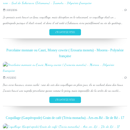
10/02/2016
…
Je pensais avoir trouvé un beau coquillage, mais déception en le retournant, ce coquillage était un ...
gastéropode puisque il était vivant, et donc il est resté à Fakarava vivre paisiblement sa vie de gastérop...
EN SAVOIR PLUS
Porcelaine monnaie ou Cauri, Money cowrie ( Erosaria moneta) - Moorea - Polynésie
française
14/12/2015
…
Pour vivre heureux, vivons caché : rare de voir des coquillages en plein jour, ils se cachent dans des trous.
J'avais trouvé une superbe porcelaine grosse comme le poing, mais impossible de la sortir de sa cavité,...
EN SAVOIR PLUS
Coquillage (Gaspéropode) Grain de café (Trivia monacha) - Ars-en-Ré - Ile de Ré - 17