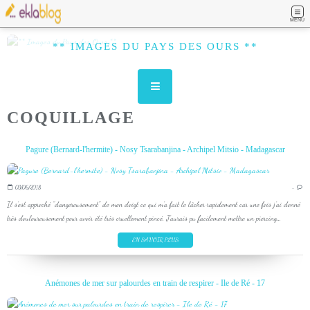
MENU
** IMAGES DU PAYS DES OURS **
COQUILLAGE
Pagure (Bernard-l'hermite) - Nosy Tsarabanjina - Archipel Mitsio - Madagascar
03/06/2018
…
Il s'est approché "dangereusement" de mon doigt ce qui m'a fait le lâcher rapidement car une fois j'ai donné
très douloureusement pour avoir été très cruellement pincé. J'aurais pu facilement mettre un piercing...
EN SAVOIR PLUS
Anémones de mer sur palourdes en train de respirer - Ile de Ré - 17