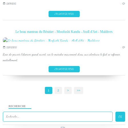
13/09/2015
…
EN SAVOIR PLUS
Le beau manteau du Bénitier - Moofushi Kandu - Atoll d'Ari - Maldives
22/02/2015
…
Rare de pouvoir l'observer grand ouvert, car le moindre mouvement d'eau aux alentours le fait se refermer
partiellement.
EN SAVOIR PLUS
1
2
>
>>
RECHERCHE