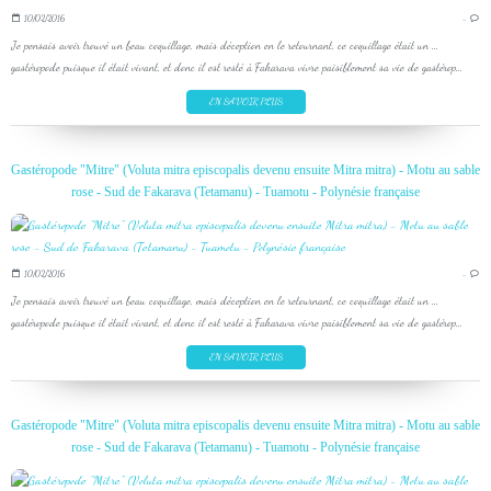
10/02/2016
…
Je pensais avoir trouvé un beau coquillage, mais déception en le retournant, ce coquillage était un ...
gastéropode puisque il était vivant, et donc il est resté à Fakarava vivre paisiblement sa vie de gastérop...
EN SAVOIR PLUS
Gastéropode "Mitre" (Voluta mitra episcopalis devenu ensuite Mitra mitra) - Motu au sable
rose - Sud de Fakarava (Tetamanu) - Tuamotu - Polynésie française
10/02/2016
…
Je pensais avoir trouvé un beau coquillage, mais déception en le retournant, ce coquillage était un ...
gastéropode puisque il était vivant, et donc il est resté à Fakarava vivre paisiblement sa vie de gastérop...
EN SAVOIR PLUS
Gastéropode "Mitre" (Voluta mitra episcopalis devenu ensuite Mitra mitra) - Motu au sable
rose - Sud de Fakarava (Tetamanu) - Tuamotu - Polynésie française