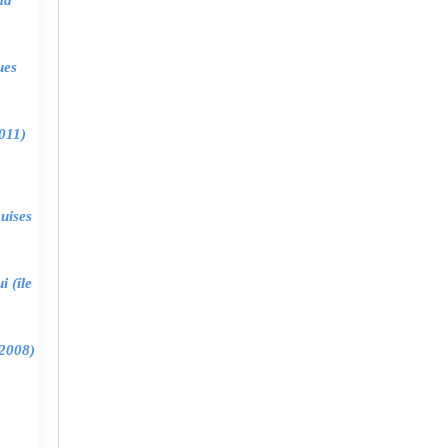
ma
ues
011)
uises
 (île
2008)