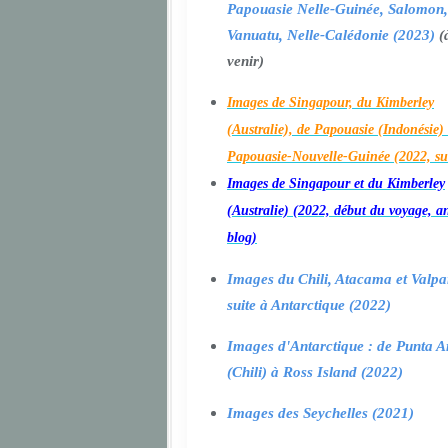
Papouasie Nelle-Guinée, Salomon,
Vanuatu, Nelle-Calédonie (2023)
(
venir)
Images de Singapour, du Kimberley
(Australie), de Papouasie (Indonésie) 
Papouasie-Nouvelle-Guinée (2022, su
Images de Singapour et du Kimberley
(Australie) (2022, début du voyage, a
blog)
Images du Chili, Atacama et Valpa
suite à Antarctique (2022)
Images d'Antarctique : de Punta A
(Chili) à Ross Island (2022)
Images des Seychelles (2021)