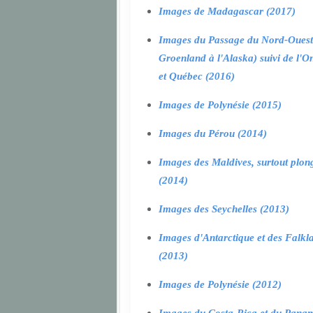
Images de Madagascar (2017)
Images du Passage du Nord-Ouest
Groenland à l'Alaska) suivi de l'O
et Québec (2016)
Images de Polynésie (2015)
Images du Pérou (2014)
Images des Maldives, surtout plon
(2014)
Images des Seychelles (2013)
Images d'Antarctique et des Falkl
(2013)
Images de Polynésie (2012)