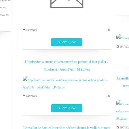
que en
Pérou en
28/02/2019
…
EN SAVOIR PLUS
28/02/20
L'hydravion a amerri et s'est amarré au ponton, il faut y aller -
Moofushi - Atoll d'Ari - Maldives
Le maillo
terr
28/02/2019
…
EN SAVOIR PLUS
Le maillot de bain et le tee shirt sèchent depuis la veille sur notre
28/02/20