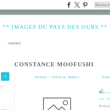
** IMAGES DU PAYS DES OURS **
S
CONTACT
CONSTANCE MOOFUSHI
Moofushi ---> Malé by air - Maldives
Dernier
28/02/20
s plus ou