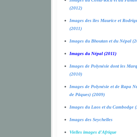
Images du Costa-Rica et du Pana
(2012)
Images des îles Maurice et Rodrig
(2011)
Images du Bhoutan et du Népal (2
Images du Népal (2011)
Images de Polynésie dont les Marq
(2010)
Images de Polynésie et de Rapa Nui
de Pâques) (2009)
Images du Laos et du Cambodge (
Images des Seychelles
Vielles images d'Afrique