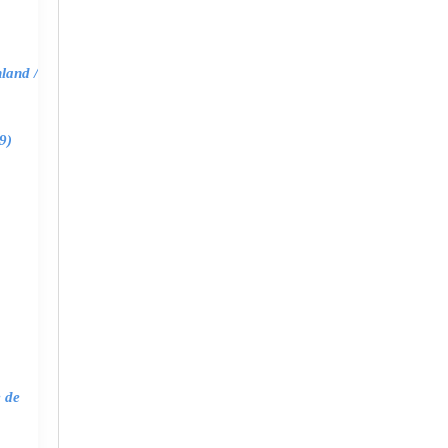
land /
9)
e de