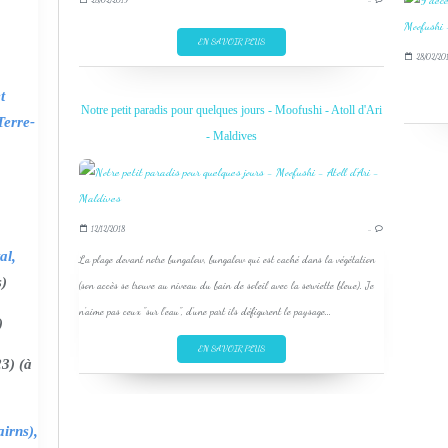
EN SAVOIR PLUS
28/02/20
t
Notre petit paradis pour quelques jours - Moofushi - Atoll d'Ari
Terre-
- Maldives
12/12/2018
…
al,
La plage devant notre bungalow, bungalow qui est caché dans la végétation
s)
(son accès se trouve au niveau du bain de soleil avec la serviette bleue). Je
n'aime pas ceux "sur l'eau", d'une part ils défigurent le paysage...
)
EN SAVOIR PLUS
3) (à
irns),