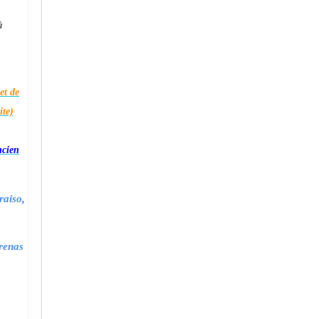
à
et de
ite)
ncien
raiso,
renas