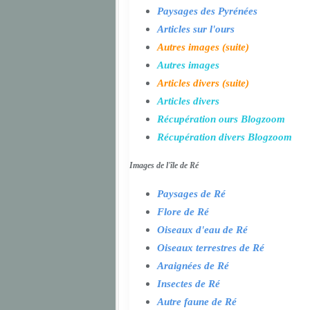
Paysages des Pyrénées
Articles sur l'ours
Autres images (suite)
Autres images
Articles divers (suite)
Articles divers
Récupération ours Blogzoom
Récupération divers Blogzoom
Images de l'île de Ré
Paysages de Ré
Flore de Ré
Oiseaux d'eau de Ré
Oiseaux terrestres de Ré
Araignées de Ré
Insectes de Ré
Autre faune de Ré