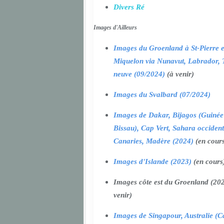
Divers Ré
Images d'Ailleurs
Images du Groenland à St-Pierre e
Miquelon via Nunavut, Labrador, 
neuve (09/2024)
(à venir)
Images du Svalbard (07/2024)
Images de Dakar, Bijagos (Guinée
Bissau), Cap Vert, Sahara occident
Canaries, Madère (2024)
(en cour
Images d'Islande (2023)
(en cours
Images côte est du Groenland (202
venir)
Images de Singapour, Australie (Ca