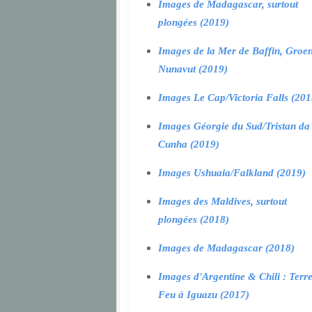
Images de Madagascar, surtout
plongées (2019)
Images de la Mer de Baffin, Groen
Nunavut (2019)
Images Le Cap/Victoria Falls (201
Images Géorgie du Sud/Tristan da
Cunha (2019)
Images Ushuaia/Falkland (2019)
Images des Maldives, surtout
plongées (2018)
Images de Madagascar (2018)
Images d'Argentine & Chili : Terr
Feu à Iguazu (2017)