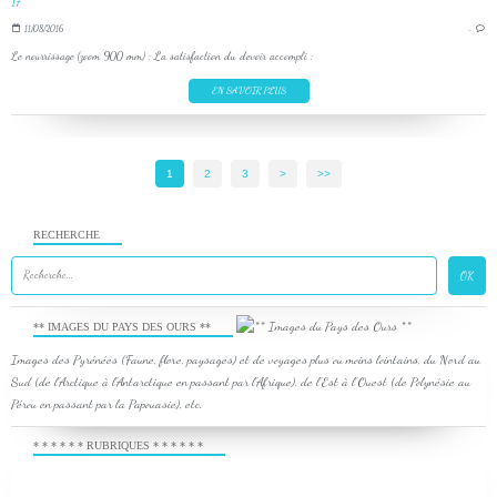
11/08/2016
…
Le nourrissage (zoom 900 mm) : La satisfaction du devoir accompli :
EN SAVOIR PLUS
1
2
3
>
>>
RECHERCHE
** IMAGES DU PAYS DES OURS **
Images des Pyrénées (Faune, flore, paysages) et de voyages plus ou moins lointains, du Nord au
Sud (de l'Arctique à l'Antarctique en passant par l'Afrique), de l'Est à l'Ouest (de Polynésie au
Pérou en passant par la Papouasie), etc.
* * * * * * RUBRIQUES * * * * * *