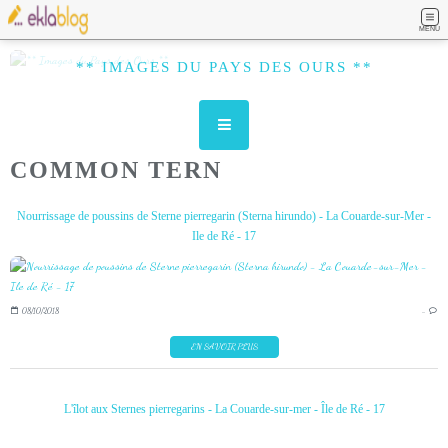
MENU
** IMAGES DU PAYS DES OURS **
COMMON TERN
Nourrissage de poussins de Sterne pierregarin (Sterna hirundo) - La Couarde-sur-Mer -
Ile de Ré - 17
08/10/2018
…
EN SAVOIR PLUS
L'îlot aux Sternes pierregarins - La Couarde-sur-mer - Île de Ré - 17