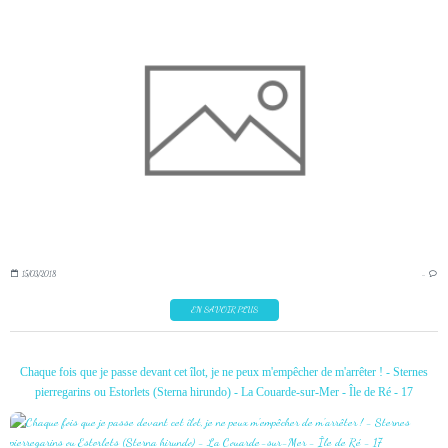
15/03/2018
…
EN SAVOIR PLUS
Chaque fois que je passe devant cet îlot, je ne peux m'empêcher de m'arrêter ! - Sternes
pierregarins ou Estorlets (Sterna hirundo) - La Couarde-sur-Mer - Île de Ré - 17