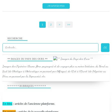
EN SAVOIR PLUS
1
2
>
>>
RECHERCHE
** IMAGES DU PAYS DES OURS **
Images des Pyrénées (Faune, flore, paysages) et de voyages plus ou moins lointains, du Nord au
Sud (de l'Arctique à l'Antarctique en passant par l'Afrique), de l'Est à l'Ouest (de Polynésie au
Pérou en passant par la Papouasie), etc.
* * * * * * RUBRIQUES * * * * * *
En bleu
: articles de l'ancienne plateforme.
En orange
: articles de la nouvelle plateforme