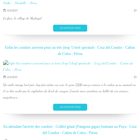
01/11/2014
…
En face, le village de Madrigal
EN SAVOIR PLUS
Enfin les condors arrivent pour un très (trop !) bref spectacle - Cruz del Condor - Cañon
de Colca - Pérou
01/11/2014
…
Un mâle émerge tout près, trop près même car avec le zoom 1200 mm je n'arrive à le cadrer qu'au moment où
il va être caché par la végétation du bord du canyon. Ensuite nous assistons au ballet de ces oiseaux
majestueux...
EN SAVOIR PLUS
En attendant l'arrivée des condors : Colibri géant (Patagona gigas) butinant un Puya - Cruz
del Condor - Cañon de Colca - Pérou