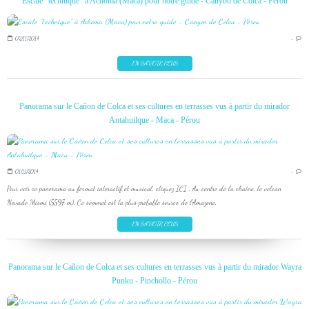
Escale "technique" à Achoma (Maca) pour notre guide - Canyon de Colca - Pérou
02/11/2014
…
EN SAVOIR PLUS
Panorama sur le Cañon de Colca et ses cultures en terrasses vus à partir du mirador
Antahuilque - Maca - Pérou
01/11/2014
…
Pour voir ce panorama au format interactif et musical, cliquez ICI . Au centre de la chaîne, le volcan
Nevado Mismi (5597 m). Ce sommet est la plus probable source de l'Amazone.
EN SAVOIR PLUS
Panorama sur le Cañon de Colca et ses cultures en terrasses vus à partir du mirador Wayra
Punku - Pinchollo - Pérou