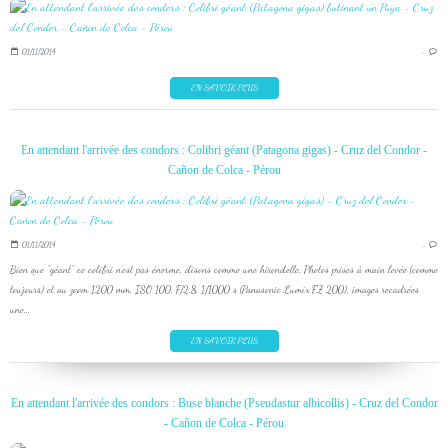
01/11/2014
…
EN SAVOIR PLUS
En attendant l'arrivée des condors : Colibri géant (Patagona gigas) - Cruz del Condor -
Cañon de Colca - Pérou
01/11/2014
…
Bien que "géant" ce colibri n'est pas énorme, disons comme une hirondelle. Photos prises à main levée (comme
toujours) et au zoom 1200 mm, ISO 100, F/2.8, 1/1000 s (Panasonic Lumix FZ 200), images recadrées
une...
EN SAVOIR PLUS
En attendant l'arrivée des condors : Buse blanche (Pseudastur albicollis) - Cruz del Condor
- Cañon de Colca - Pérou