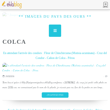
MENU
** IMAGES DU PAYS DES OURS **
COLCA
En attendant l'arrivée des condors : Fleur de Chinchircuma (Mutisia acuminata) - Cruz del
Condor - Cañon de Colca - Pérou
24/03/2016
…
Nom trouvé grâce à http://lepigeonmigrateur.eklablog.com/perou-c26980862, du coup j'ai posté cette photo en
mars 2016 car, ne connaissant pas le nom de la plante, je n'avais pas cru bon de la poster en son temp...
EN SAVOIR PLUS