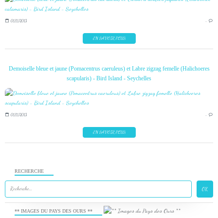
01/11/2013
…
EN SAVOIR PLUS
Demoiselle bleue et jaune (Pomacentrus caeruleus) et Labre zigzag femelle (Halichoeres
scapularis) - Bird Island - Seychelles
01/11/2013
…
EN SAVOIR PLUS
RECHERCHE
** IMAGES DU PAYS DES OURS **