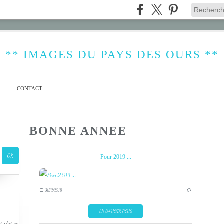
** IMAGES DU PAYS DES OURS **
S
CONTACT
BONNE ANNEE
Pour 2019 ...
31/12/2018
…
EN SAVOIR PLUS
s plus ou