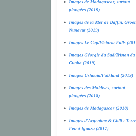
Images de Madagascar, surtout
plongées (2019)
Images de la Mer de Baffin, Groen
Nunavut (2019)
Images Le Cap/Victoria Falls (201
Images Géorgie du Sud/Tristan da
Cunha (2019)
Images Ushuaia/Falkland (2019)
Images des Maldives, surtout
plongées (2018)
Images de Madagascar (2018)
Images d'Argentine & Chili : Terr
Feu à Iguazu (2017)