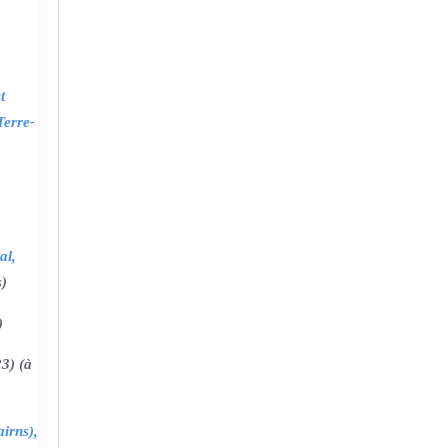
t
Terre-
al,
s)
)
3) (à
irns),