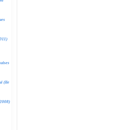
ma
ues
011)
uises
 (île
2008)