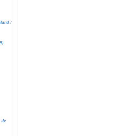
land /
9)
e de