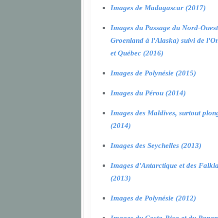
Images de Madagascar (2017)
Images du Passage du Nord-Ouest
Groenland à l'Alaska) suivi de l'O
et Québec (2016)
Images de Polynésie (2015)
Images du Pérou (2014)
Images des Maldives, surtout plon
(2014)
Images des Seychelles (2013)
Images d'Antarctique et des Falkl
(2013)
Images de Polynésie (2012)