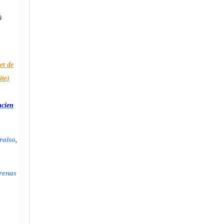
à
et de
ite)
ncien
raiso,
renas