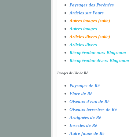
Paysages des Pyrénées
Articles sur l'ours
Autres images (suite)
Autres images
Articles divers (suite)
Articles divers
Récupération ours Blogzoom
Récupération divers Blogzoom
Images de l'île de Ré
Paysages de Ré
Flore de Ré
Oiseaux d'eau de Ré
Oiseaux terrestres de Ré
Araignées de Ré
Insectes de Ré
Autre faune de Ré