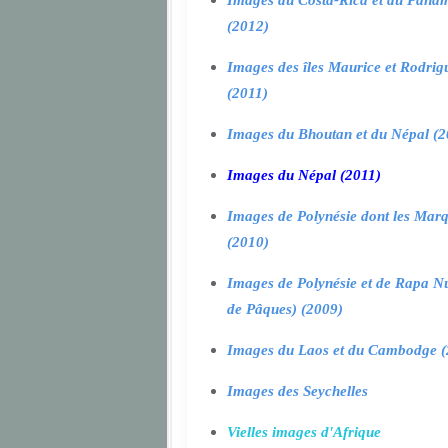
Images du Costa-Rica et du Pana
(2012)
Images des îles Maurice et Rodrig
(2011)
Images du Bhoutan et du Népal (2
Images du Népal (2011)
Images de Polynésie dont les Marq
(2010)
Images de Polynésie et de Rapa Nui
de Pâques) (2009)
Images du Laos et du Cambodge (
Images des Seychelles
Vielles images d'Afrique