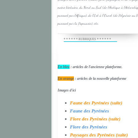
moins lointains, du Nord au Sud (de l'Arctique à l'Antarcti
passant par l'Afrique), de l'Est à l'Ouest (de Polynésie au 
passant par la Papouasie), etc.
* * * * * * RUBRIQUES * * * * * *
En bleu
: articles de l'ancienne plateforme.
En orange
: articles de la nouvelle plateforme
Images d'ici
Faune des Pyrénées (suite)
Faune des Pyrénées
Flore des Pyrénées (suite)
Flore des Pyrénées
Paysages des Pyrénées (suite)