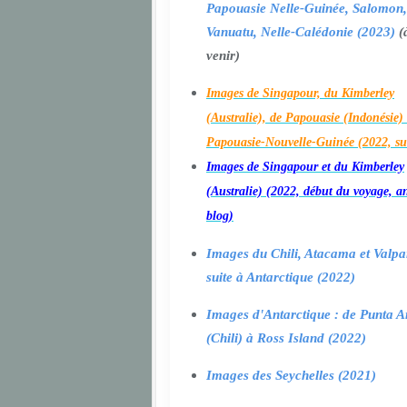
Papouasie Nelle-Guinée, Salomon,
Vanuatu, Nelle-Calédonie (2023)
(
venir)
Images de Singapour, du Kimberley
(Australie), de Papouasie (Indonésie) 
Papouasie-Nouvelle-Guinée (2022, su
Images de Singapour et du Kimberley
(Australie) (2022, début du voyage, a
blog)
Images du Chili, Atacama et Valpa
suite à Antarctique (2022)
Images d'Antarctique : de Punta A
(Chili) à Ross Island (2022)
Images des Seychelles (2021)