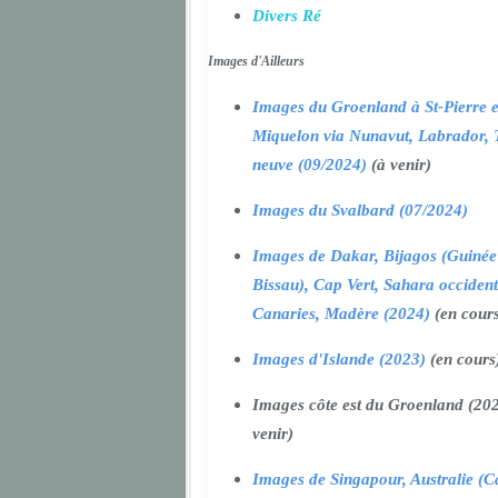
Divers Ré
Images d'Ailleurs
Images du Groenland à St-Pierre e
Miquelon via Nunavut, Labrador, 
neuve (09/2024)
(à venir)
Images du Svalbard (07/2024)
Images de Dakar, Bijagos (Guinée
Bissau), Cap Vert, Sahara occident
Canaries, Madère (2024)
(en cour
Images d'Islande (2023)
(en cours
Images côte est du Groenland (202
venir)
Images de Singapour, Australie (Ca