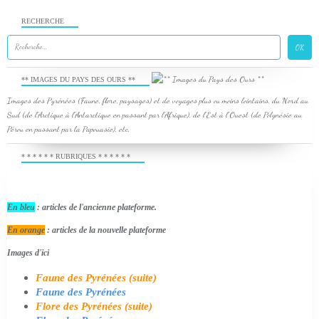
RECHERCHE
** IMAGES DU PAYS DES OURS **
Images des Pyrénées (Faune, flore, paysages) et de voyages plus ou moins lointains, du Nord au
Sud (de l'Arctique à l'Antarctique en passant par l'Afrique), de l'Est à l'Ouest (de Polynésie au
Pérou en passant par la Papouasie), etc.
* * * * * * RUBRIQUES * * * * * *
En bleu
: articles de l'ancienne plateforme.
En orange
: articles de la nouvelle plateforme
Images d'ici
Faune des Pyrénées (suite)
Faune des Pyrénées
Flore des Pyrénées (suite)