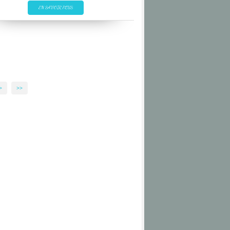
CRUISE
EN SAVOIR PLUS
FIELD OF ICE
GLACE
NUNAVUT
OURS
>
>>