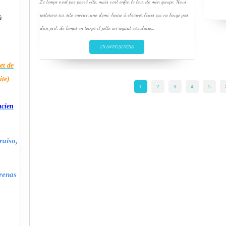
Le temps n'est pas passé vite, mais c'est enfin le tour de mon groupe. Nous
resterons sur site environ une demi-heure à observer l'ours qui ne bouge pas
à
d'un poil, de temps en temps il jette un regard circulaire...
EN SAVOIR PLUS
et de
ite)
1
2
3
4
5
ncien
raiso,
renas