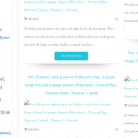
De retour s
voir si je
03/12/2016
…
passagers (
Le temps n'est pas passé vite, mais c'est enfin le tour de mon groupe. Nous
t
resterons sur site environ une demi-heure à observer l'ours qui ne bouge pas
Terre-
d'un poil, de temps en temps il jette un regard circulaire...
Vers 14
EN SAVOIR PLUS
bougé d'
Vers 14 heures, enfin je pars en Zodiac vers l'ours, il n'a pas
al,
bougé d'un poil et mange toujours (Polar bear) - Creswell Bay -
s)
Somerset Island - Nunavut - Canada
)
03/12/201
3) (à
Le temps n'
resterons s
03/12/2016
…
d'un poil, 
irns),