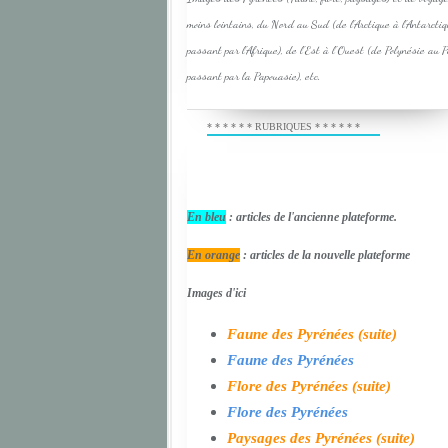
moins lointains, du Nord au Sud (de l'Arctique à l'Antarcti
passant par l'Afrique), de l'Est à l'Ouest (de Polynésie au 
passant par la Papouasie), etc.
* * * * * * RUBRIQUES * * * * * *
En bleu
: articles de l'ancienne plateforme.
En orange
: articles de la nouvelle plateforme
Images d'ici
Faune des Pyrénées (suite)
Faune des Pyrénées
Flore des Pyrénées (suite)
Flore des Pyrénées
Paysages des Pyrénées (suite)