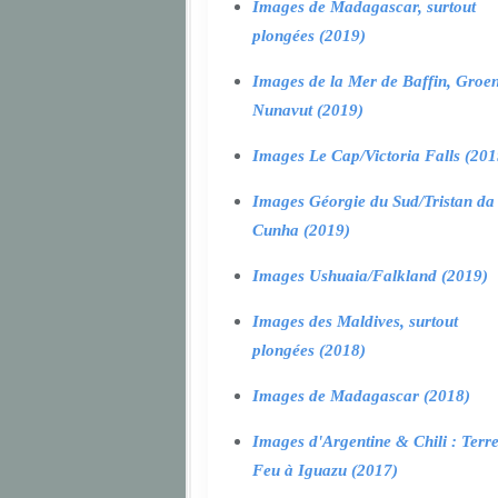
Images de Madagascar, surtout
plongées (2019)
Images de la Mer de Baffin, Groen
Nunavut (2019)
Images Le Cap/Victoria Falls (201
Images Géorgie du Sud/Tristan da
Cunha (2019)
Images Ushuaia/Falkland (2019)
Images des Maldives, surtout
plongées (2018)
Images de Madagascar (2018)
Images d'Argentine & Chili : Terr
Feu à Iguazu (2017)