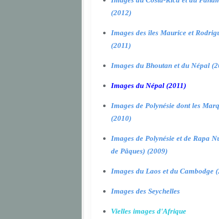
Images du Costa-Rica et du Pana
(2012)
Images des îles Maurice et Rodrig
(2011)
Images du Bhoutan et du Népal (2
Images du Népal (2011)
Images de Polynésie dont les Marq
(2010)
Images de Polynésie et de Rapa Nui
de Pâques) (2009)
Images du Laos et du Cambodge (
Images des Seychelles
Vielles images d'Afrique