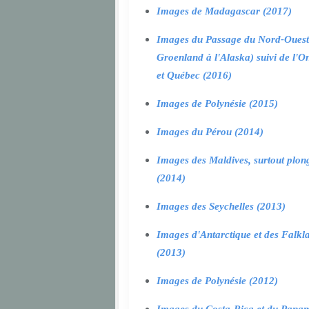
Images de Madagascar (2017)
Images du Passage du Nord-Ouest
Groenland à l'Alaska) suivi de l'O
et Québec (2016)
Images de Polynésie (2015)
Images du Pérou (2014)
Images des Maldives, surtout plon
(2014)
Images des Seychelles (2013)
Images d'Antarctique et des Falkl
(2013)
Images de Polynésie (2012)