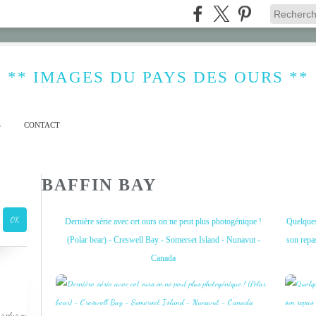
** IMAGES DU PAYS DES OURS **
S
CONTACT
BAFFIN BAY
Dernière série avec cet ours on ne peut plus photogénique !
Quelques 
(Polar bear) - Creswell Bay - Somerset Island - Nunavut -
son repa
Canada
s plus ou