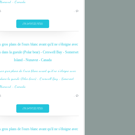
BAFFIN BAY
6
…
CROISIERE
CRUISE
EN SAVOIR PLUS
FIELD OF ICE
GLACE
gros plans de l'ours blanc avant qu'il ne s'éloigne avec
NUNAVUT
s dans la gueule (Polar bear) - Creswell Bay - Somerset
OURS
Island - Nunavut - Canada
ARCTIQUE
6
…
AUSTRAL
BAFFIN BAY
EN SAVOIR PLUS
CROISIERE
CRUISE
gros plans de l'ours blanc avant qu'il ne s'éloigne avec
FIELD OF ICE