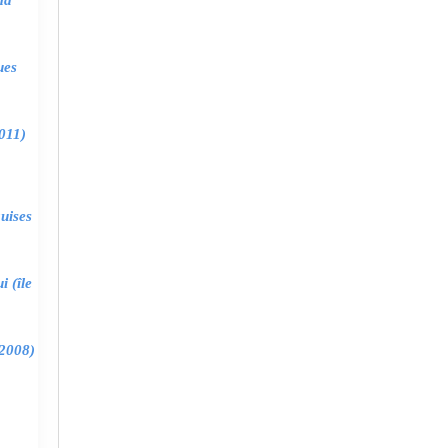
ma
ues
011)
uises
 (île
2008)