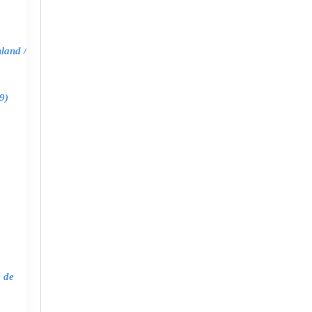
land /
9)
e de