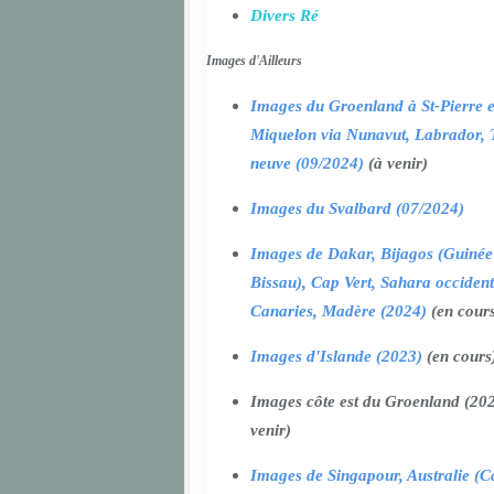
Divers Ré
Images d'Ailleurs
Images du Groenland à St-Pierre e
Miquelon via Nunavut, Labrador, 
neuve (09/2024)
(à venir)
Images du Svalbard (07/2024)
Images de Dakar, Bijagos (Guinée
Bissau), Cap Vert, Sahara occident
Canaries, Madère (2024)
(en cour
Images d'Islande (2023)
(en cours
Images côte est du Groenland (202
venir)
Images de Singapour, Australie (Ca