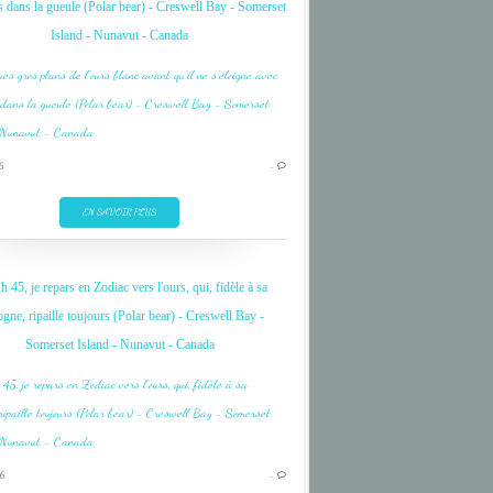
s dans la gueule (Polar bear) - Creswell Bay - Somerset
GLACE
Island - Nunavut - Canada
NUNAVUT
OURS
ARCTIQUE
6
…
AUSTRAL
BAFFIN BAY
EN SAVOIR PLUS
CROISIERE
CRUISE
h 45, je repars en Zodiac vers l'ours, qui, fidèle à sa
FIELD OF ICE
ogne, ripaille toujours (Polar bear) - Creswell Bay -
GLACE
Somerset Island - Nunavut - Canada
NUNAVUT
OURS
6
…
ARCTIQUE