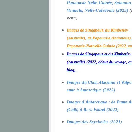
Papouasie Nelle-Guinée, Salomon,
Vanuatu, Nelle-Calédonie (2023)
(
venir)
Images de Singapour, du Kimberley
(Australie), de Papouasie (Indonésie) 
Papouasie-Nouvelle-Guinée (2022, su
Images de Singapour et du Kimberley
(Australie) (2022, début du voyage, a
blog)
Images du Chili, Atacama et Valpa
suite à Antarctique (2022)
Images d'Antarctique : de Punta A
(Chili) à Ross Island (2022)
Images des Seychelles (2021)