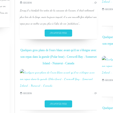
05/12/2016
…
que en
05/12/201
Lorsqu'il a trimbalé les restes de la carcasse de l'ourson, il était nettement
Pérou en
plus loin de la berge, mais toujours inquiet, il a une nouvelle fois déplacé son
repas pour se mettre un peu plus à l'abri de ces "prédateurs"...
EN SAVOIR PLUS
Quelques 
son repa
Quelques gros plans de l'ours blanc avant qu'il ne s'éloigne avec
son repas dans la gueule (Polar bear) - Creswell Bay - Somerset
Island - Nunavut - Canada
05/12/201
05/12/2016
…
EN SAVOIR PLUS
Quelques 