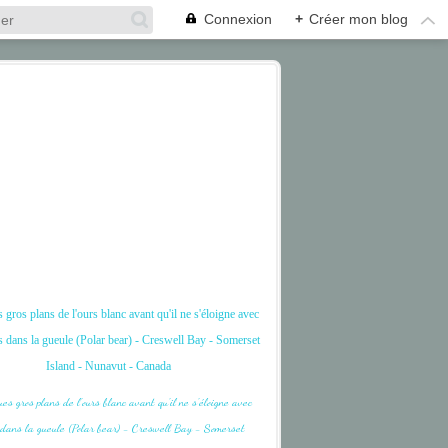
Connexion
+
Créer mon blog
gros plans de l'ours blanc avant qu'il ne s'éloigne avec
s dans la gueule (Polar bear) - Creswell Bay - Somerset
Island - Nunavut - Canada
ARCTIQUE
AUSTRAL