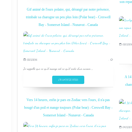
son repa
Gif animé de l'ours polaire, qui, dérangé par notre présence,
trimbale sa charogne un peu plus loin (Polar bear) - Creswell
Bay - Somerset Island - Nunavut - Canada
05/12/201
05/12/2016
…
Je rappelle que ce qu'il mange est ce qu'il reste d'un ourson ...
A 14 
EN SAVOIR PLUS
char
Vers 14 heures, enfin je pars en Zodiac vers l'ours, il n'a pas
bougé d'un poil et mange toujours (Polar bear) - Creswell Bay -
Somerset Island - Nunavut - Canada
04/12/201