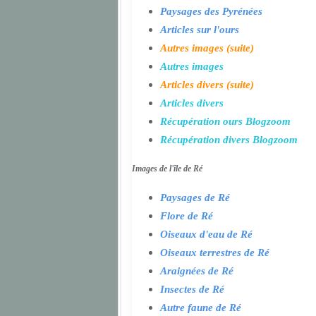
Paysages des Pyrénées
Articles sur l'ours
Autres images (suite)
Autres images
Articles divers (suite)
Articles divers
Récupération ours Blogzoom
Récupération divers Blogzoom
Images de l'île de Ré
Paysages de Ré
Flore de Ré
Oiseaux d'eau de Ré
Oiseaux terrestres de Ré
Araignées de Ré
Insectes de Ré
Autre faune de Ré