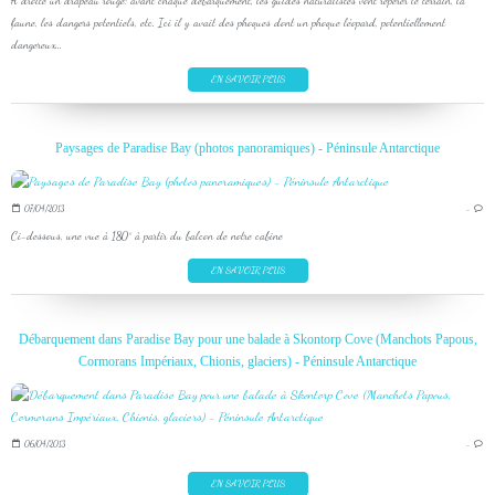
A droite un drapeau rouge: avant chaque débarquement, les guides naturalistes vont repérer le terrain, la
faune, les dangers potentiels, etc. Ici il y avait des phoques dont un phoque léopard, potentiellement
dangereux...
EN SAVOIR PLUS
Paysages de Paradise Bay (photos panoramiques) - Péninsule Antarctique
07/04/2013
…
Ci-dessous, une vue à 180° à partir du balcon de notre cabine
EN SAVOIR PLUS
Débarquement dans Paradise Bay pour une balade à Skontorp Cove (Manchots Papous,
Cormorans Impériaux, Chionis, glaciers) - Péninsule Antarctique
06/04/2013
…
EN SAVOIR PLUS