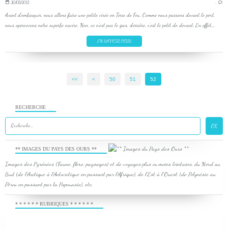
30/03/2013
…
Avant d'embarquer, nous allons faire une petite virée en Terre de Feu. Comme nous passons devant le port,
nous apercevons notre superbe navire. Non, ce n'est pas le gros, derrière, c'est le petit de devant. En effet,...
EN SAVOIR PLUS
<<
<
10
20
30
40
50
51
52
RECHERCHE
** IMAGES DU PAYS DES OURS **
Images des Pyrénées (Faune, flore, paysages) et de voyages plus ou moins lointains, du Nord au
Sud (de l'Arctique à l'Antarctique en passant par l'Afrique), de l'Est à l'Ouest (de Polynésie au
Pérou en passant par la Papouasie), etc.
* * * * * * RUBRIQUES * * * * * *