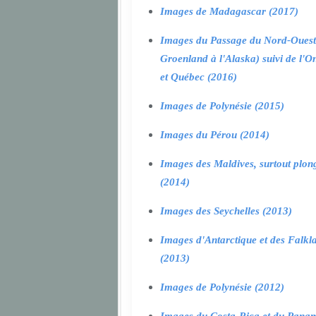
Images de Madagascar (2017)
Images du Passage du Nord-Ouest
Groenland à l'Alaska) suivi de l'O
et Québec (2016)
Images de Polynésie (2015)
Images du Pérou (2014)
Images des Maldives, surtout plon
(2014)
Images des Seychelles (2013)
Images d'Antarctique et des Falkl
(2013)
Images de Polynésie (2012)