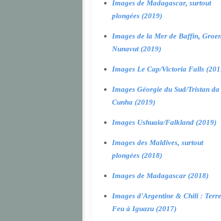
Images de Madagascar, surtout
plongées (2019)
Images de la Mer de Baffin, Groen
Nunavut (2019)
Images Le Cap/Victoria Falls (201
Images Géorgie du Sud/Tristan da
Cunha (2019)
Images Ushuaia/Falkland (2019)
Images des Maldives, surtout
plongées (2018)
Images de Madagascar (2018)
Images d'Argentine & Chili : Terr
Feu à Iguazu (2017)