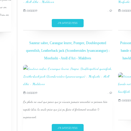
que en
01/03/2019
…
01/03/201
Pérou en
EN SAVOIR PLUS
Sauteur sabre, Carangue leurre, Pompre, Doublespotted
Poisson
queenfish, Leatherback jack (Scomberoides lysancarangue) -
bande n
Moofushi - Atoll d'Ari - Maldives
hawkfi
01/03/2019
…
01/03/201
La photo ne vaut que parce que je n'avais jamais rencontré ce poisson très
rapide (d'où la seule prise que j'ai pu faire et fortement recadrée !)
auparavant.
EN SAVOIR PLUS