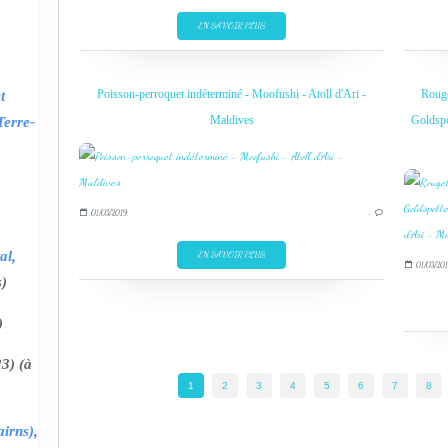
EN SAVOIR PLUS
Poisson-perroquet indéterminé - Moofushi - Atoll d'Ari -
Rouge
t
Maldives
Goldspo
Terre-
01/03/2019
…
al,
EN SAVOIR PLUS
01/03/201
s)
)
3) (à
1
2
3
4
5
6
7
8
irns),