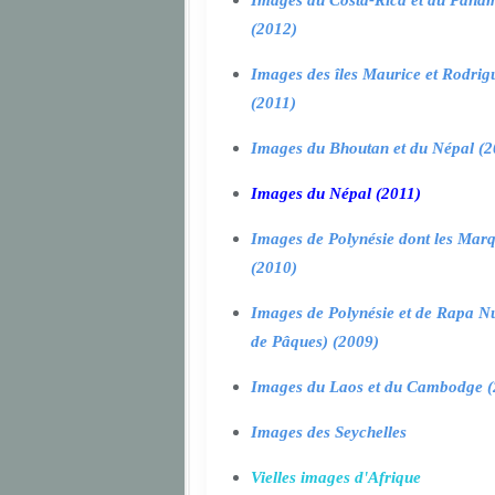
Images du Costa-Rica et du Pana
(2012)
Images des îles Maurice et Rodrig
(2011)
Images du Bhoutan et du Népal (2
Images du Népal (2011)
Images de Polynésie dont les Marq
(2010)
Images de Polynésie et de Rapa Nui
de Pâques) (2009)
Images du Laos et du Cambodge (
Images des Seychelles
Vielles images d'Afrique