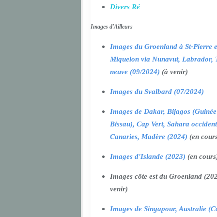
Divers Ré
Images d'Ailleurs
Images du Groenland à St-Pierre e
Miquelon via Nunavut, Labrador, 
neuve (09/2024)
(à venir)
Images du Svalbard (07/2024)
Images de Dakar, Bijagos (Guinée
Bissau), Cap Vert, Sahara occident
Canaries, Madère (2024)
(en cour
Images d'Islande (2023)
(en cours
Images côte est du Groenland (202
venir)
Images de Singapour, Australie (Ca