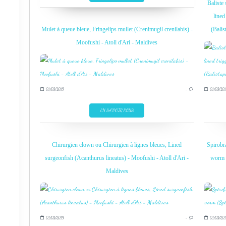
Baliste 
lined
Mulet à queue bleue, Fringelips mullet (Crenimugil crenilabis) -
(Balis
Moofushi - Atoll d'Ari - Maldives
01/03/2019
…
01/03/201
EN SAVOIR PLUS
Chirurgien clown ou Chirurgien à lignes bleues, Lined
Spirobr
surgeonfish (Acanthurus lineatus) - Moofushi - Atoll d'Ari -
worm (
Maldives
01/03/2019
…
01/03/201