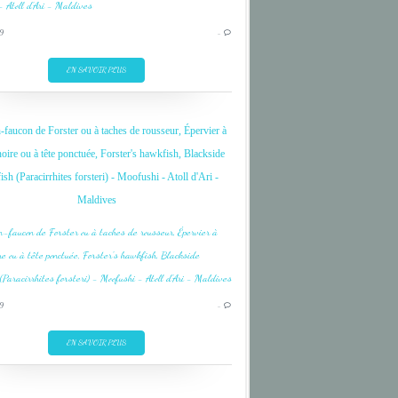
CORAL
9
…
DIVE
FISH
EN SAVOIR PLUS
INDIAN OCEAN
MALDIVES
-faucon de Forster ou à taches de rousseur, Épervier à
MOOFUSHI
oire ou à tête ponctuée, Forster's hawkfish, Blackside
OCEAN INDIEN
sh (Paracirrhites forsteri) - Moofushi - Atoll d'Ari -
Maldives
ARI
CORAIL
CORAL
DIVE
9
…
FISH
INDIAN OCEAN
EN SAVOIR PLUS
MALDIVES
MOOFUSHI