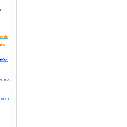
à
et de
ite)
ncien
raiso,
renas