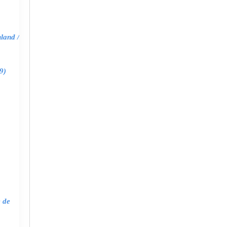
land /
9)
e de