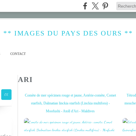
** IMAGES DU PAYS DES OURS **
S
CONTACT
ARI
Comète de mer spécimen rouge et jaune, Astérie-comète, Comet
Tétrod
starfish, Dalmatian linckia starfish (Linckia multifora) -
mouchet
Moofushi - Atoll d'Ari - Maldives
s plus ou