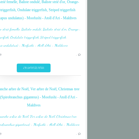
strié femelle, Baliste ondulé, Baliste strié d'or, Orange-
OCEAN INDIEN
 triggerfish, Ondulate triggerfish, Striped triggerfish
tapus undulatus) - Moofushi - Atoll d'Ari - Maldives
ARI
CORAIL
9
…
CORAL
DIVE
EN SAVOIR PLUS
FISH
INDIAN OCEAN
anche arbre de Noël, Ver arbre de Noël, Christmas tree
MALDIVES
Spirobranchus giganteus) - Moofushi - Atoll d'Ari -
MOOFUSHI
Maldives
OCEAN INDIEN
ARI
CORAIL
9
…
CORAL