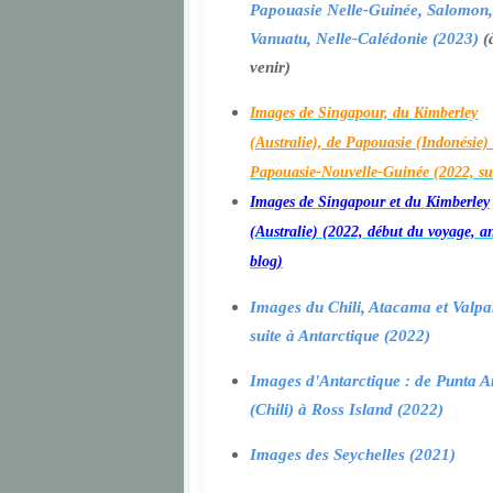
Papouasie Nelle-Guinée, Salomon,
Vanuatu, Nelle-Calédonie (2023)
(
venir)
Images de Singapour, du Kimberley
(Australie), de Papouasie (Indonésie) 
Papouasie-Nouvelle-Guinée (2022, su
Images de Singapour et du Kimberley
(Australie) (2022, début du voyage, a
blog)
Images du Chili, Atacama et Valpa
suite à Antarctique (2022)
Images d'Antarctique : de Punta A
(Chili) à Ross Island (2022)
Images des Seychelles (2021)