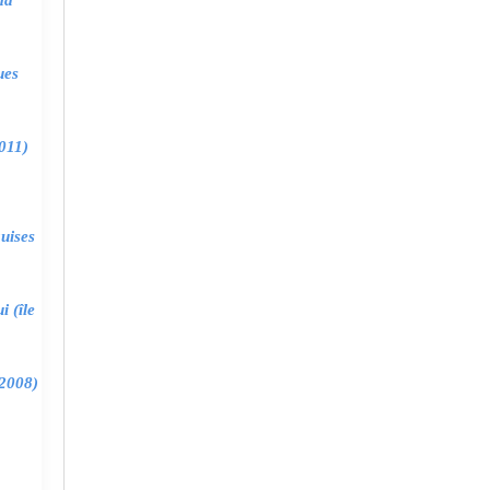
ma
ues
011)
uises
 (île
2008)