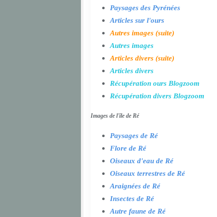
Paysages des Pyrénées
Articles sur l'ours
Autres images (suite)
Autres images
Articles divers (suite)
Articles divers
Récupération ours Blogzoom
Récupération divers Blogzoom
Images de l'île de Ré
Paysages de Ré
Flore de Ré
Oiseaux d'eau de Ré
Oiseaux terrestres de Ré
Araignées de Ré
Insectes de Ré
Autre faune de Ré