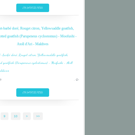
DIVE
EN SAVOIR PLUS
FISH
INDIAN OCEAN
t-barbé doré, Rouget citron, Yellowsaddle goatfish,
MALDIVES
tted goatfish (Parupeneus cyclostomus) - Moofushi -
MOOFUSHI
Atoll d'Ari - Maldives
OCEAN INDIEN
ARI
CORAIL
CORAL
DIVE
9
…
FISH
INDIAN OCEAN
EN SAVOIR PLUS
MALDIVES
MOOFUSHI
9
10
>
>>
OCEAN INDIEN