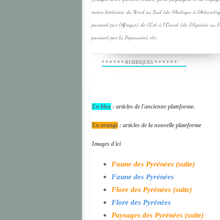
moins lointains, du Nord au Sud (de l'Arctique à l'Antarcti
passant par l'Afrique), de l'Est à l'Ouest (de Polynésie au 
passant par la Papouasie), etc.
* * * * * * RUBRIQUES * * * * * *
En bleu
: articles de l'ancienne plateforme.
En orange
: articles de la nouvelle plateforme
Images d'ici
Faune des Pyrénées (suite)
Faune des Pyrénées
Flore des Pyrénées (suite)
Flore des Pyrénées
Paysages des Pyrénées (suite)