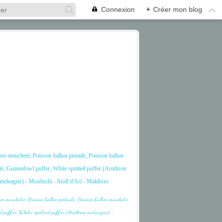
Connexion
+
Créer mon blog
on moucheté, Poisson ballon pintade, Poisson ballon
é, Guineafowl puffer, White spotted puffer (Arothron
meleagris) - Moofushi - Atoll d'Ari - Maldives
ARI
CORAIL