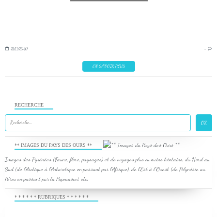
23/11/2020
…
EN SAVOIR PLUS
RECHERCHE
** IMAGES DU PAYS DES OURS **
Images des Pyrénées (Faune, flore, paysages) et de voyages plus ou moins lointains, du Nord au
Sud (de l'Arctique à l'Antarctique en passant par l'Afrique), de l'Est à l'Ouest (de Polynésie au
Pérou en passant par la Papouasie), etc.
* * * * * * RUBRIQUES * * * * * *