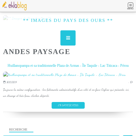
MENU
** IMAGES DU PAYS DES OURS **
ANDES PAYSAGE
Huillanopampa et sa traditionnelle Plaza de Armas - Île Taquile - Lac Titicaca - Pérou
30/11/2014
…
Toujours la même configuration : les bâtiments administratifs d'un côté et en face l'église qui présente, ici,
un étrange et très beau clocher déporté.
EN SAVOIR PLUS
RECHERCHE