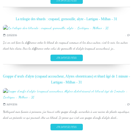
EN SAVOIR PLUS
La trilogie des têtards : crapaud, grenouille, alyte - Lartigau - Milhas - 31
21/05/2016
…
Ici on voit bien la différence entre le têtard de crapaud commun et les deux autres, c'est le noir, les autres
étant très clairs. Pour la différence entre celui de grenouille et d'alyte (crapaud accoucheur), je...
EN SAVOIR PLUS
Grappe d’œufs d'alyte (crapaud accoucheur, Alytes obstetricans) et têtard âgé de 1 minute -
Lartigau - Milhas - 31
16/04/2016
…
Nettoyant mon bassin à poissons, j'ai trouvé cette grappe d'oeufs, accrochés à une racine de plante aquatique,
dont un présente ce qui pourrait-être un têtard. Je pense que c'est une grappe d'oeufs d'alyte dont...
EN SAVOIR PLUS