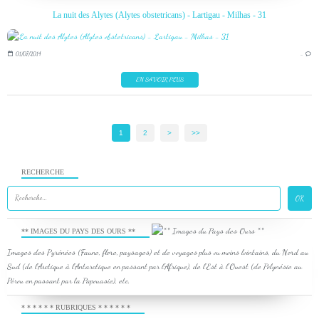
La nuit des Alytes (Alytes obstetricans) - Lartigau - Milhas - 31
01/07/2014
…
EN SAVOIR PLUS
1
2
>
>>
RECHERCHE
** IMAGES DU PAYS DES OURS **
Images des Pyrénées (Faune, flore, paysages) et de voyages plus ou moins lointains, du Nord au
Sud (de l'Arctique à l'Antarctique en passant par l'Afrique), de l'Est à l'Ouest (de Polynésie au
Pérou en passant par la Papouasie), etc.
* * * * * * RUBRIQUES * * * * * *