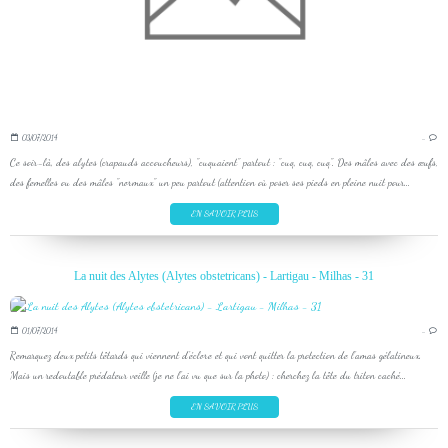
03/07/2014
…
Ce soir-là, des alytes (crapauds accoucheurs), "cuquaient" partout : "cuq, cuq, cuq". Des mâles avec des œufs,
des femelles ou des mâles "normaux" un peu partout (attention où poser ses pieds en pleine nuit pour...
EN SAVOIR PLUS
La nuit des Alytes (Alytes obstetricans) - Lartigau - Milhas - 31
01/07/2014
…
Remarquez deux petits têtards qui viennent d'éclore et qui vont quitter la protection de l'amas gélatineux.
Mais un redoutable prédateur veille (je ne l'ai vu que sur la photo) : cherchez la tête du triton caché...
EN SAVOIR PLUS