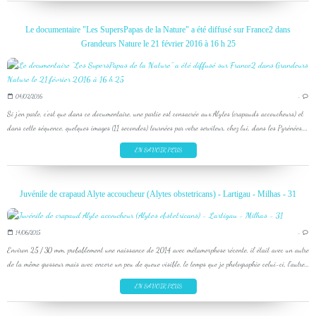
Le documentaire "Les SupersPapas de la Nature" a été diffusé sur France2 dans
Grandeurs Nature le 21 février 2016 à 16 h 25
04/02/2016
…
Si j'en parle, c'est que dans ce documentaire, une partie est consacrée aux Alytes (crapauds accoucheurs) et
dans cette séquence, quelques images (11 secondes) tournées par votre serviteur, chez lui, dans les Pyrénées,...
EN SAVOIR PLUS
Juvénile de crapaud Alyte accoucheur (Alytes obstetricans) - Lartigau - Milhas - 31
14/06/2015
…
Environ 25 / 30 mm, probablement une naissance de 2014 avec métamorphose récente, il était avec un autre
de la même grosseur mais avec encore un peu de queue visible, le temps que je photographie celui-ci, l'autre...
EN SAVOIR PLUS