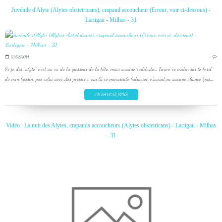
Juvénile d'Alyte (Alytes obstetricans), crapaud accoucheur (Erreur, voir ci-dessous) -
Lartigau - Milhas - 31
01/08/2014
…
Si je dis "alyte" c'est au vu de la grosseur de la bête, mais aucune certitude... Trouvé ce matin sur le bord
de mon bassin, pas celui avec des poissons, car là ce minuscule batracien n'aurait eu aucune chance (pas...
EN SAVOIR PLUS
Vidéo : La nuit des Alytes, crapauds accoucheurs (Alytes obstetricans) - Lartigau - Milhas
- 31