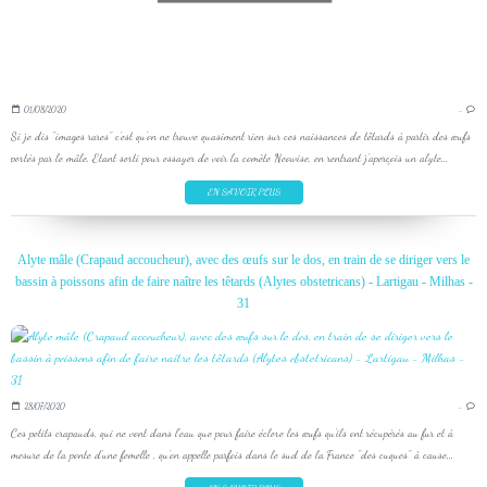
01/08/2020
…
Si je dis "images rares" c'est qu'on ne trouve quasiment rien sur ces naissances de têtards à partir des œufs
portés par le mâle. Etant sorti pour essayer de voir la comète Neowise, en rentrant j'aperçois un alyte...
EN SAVOIR PLUS
Alyte mâle (Crapaud accoucheur), avec des œufs sur le dos, en train de se diriger vers le
bassin à poissons afin de faire naître les têtards (Alytes obstetricans) - Lartigau - Milhas -
31
28/07/2020
…
Ces petits crapauds, qui ne vont dans l'eau que pour faire éclore les œufs qu'ils ont récupérés au fur et à
mesure de la ponte d'une femelle , qu'on appelle parfois dans le sud de la France "des cuques" à cause...