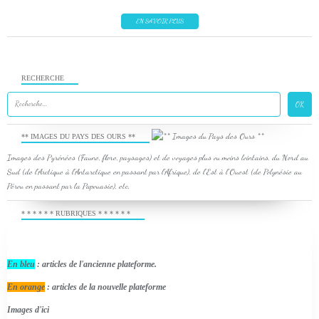
EN SAVOIR PLUS
RECHERCHE
** IMAGES DU PAYS DES OURS **
Images des Pyrénées (Faune, flore, paysages) et de voyages plus ou moins lointains, du Nord au
Sud (de l'Arctique à l'Antarctique en passant par l'Afrique), de l'Est à l'Ouest (de Polynésie au
Pérou en passant par la Papouasie), etc.
* * * * * * RUBRIQUES * * * * * *
En bleu
: articles de l'ancienne plateforme.
En orange
: articles de la nouvelle plateforme
Images d'ici