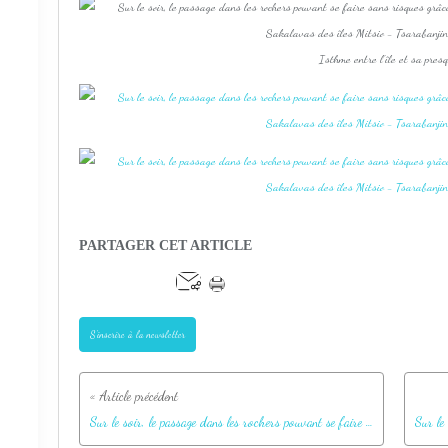
Isthme entre l'île et sa presq
PARTAGER CET ARTICLE
S'inscrire à la newsletter
Sur le soir, le passage dans les rochers pouvant se faire sans risques grâce à la marée basse, je décide de partir honorer les rois Sakalavas des îles Mitsio - Tsarabanjina - Madagascar