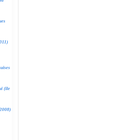
ma
ues
011)
uises
 (île
2008)