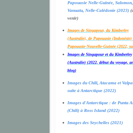
Papouasie Nelle-Guinée, Salomon,
Vanuatu, Nelle-Calédonie (2023)
(
venir)
Images de Singapour, du Kimberley
(Australie), de Papouasie (Indonésie) 
Papouasie-Nouvelle-Guinée (2022, su
Images de Singapour et du Kimberley
(Australie) (2022, début du voyage, a
blog)
Images du Chili, Atacama et Valpa
suite à Antarctique (2022)
Images d'Antarctique : de Punta A
(Chili) à Ross Island (2022)
Images des Seychelles (2021)