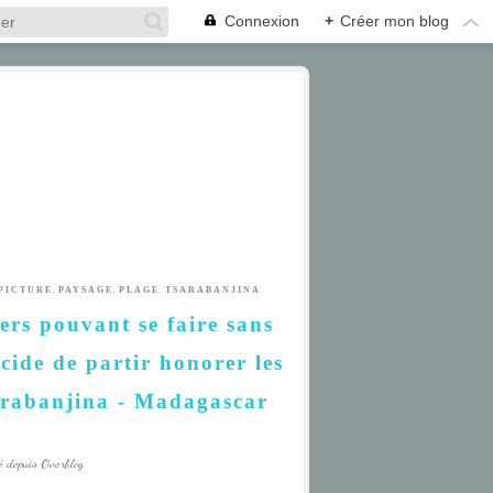
Connexion
+
Créer mon blog
,
,
,
PICTURE
PAYSAGE
PLAGE
TSARABANJINA
hers pouvant se faire sans
écide de partir honorer les
sarabanjina - Madagascar
é depuis Overblog