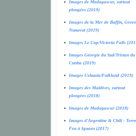
Images de Madagascar, surtout
plongées (2019)
Images de la Mer de Baffin, Groen
Nunavut (2019)
Images Le Cap/Victoria Falls (201
Images Géorgie du Sud/Tristan da
Cunha (2019)
Images Ushuaia/Falkland (2019)
Images des Maldives, surtout
plongées (2018)
Images de Madagascar (2018)
Images d'Argentine & Chili : Terr
Feu à Iguazu (2017)