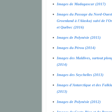
Images de Madagascar (2017)
Images du Passage du Nord-Ouest
Groenland à l'Alaska) suivi de l'O
et Québec (2016)
Images de Polynésie (2015)
Images du Pérou (2014)
Images des Maldives, surtout plon
(2014)
Images des Seychelles (2013)
Images d'Antarctique et des Falkl
(2013)
Images de Polynésie (2012)