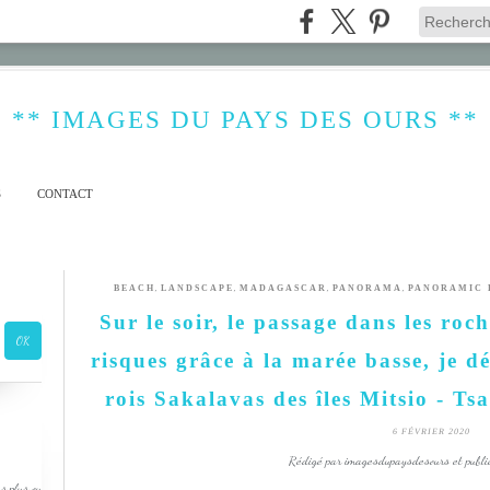
** IMAGES DU PAYS DES OURS **
S
CONTACT
,
,
,
,
BEACH
LANDSCAPE
MADAGASCAR
PANORAMA
PANORAMIC 
Sur le soir, le passage dans les roc
risques grâce à la marée basse, je d
rois Sakalavas des îles Mitsio - T
6 FÉVRIER 2020
Rédigé par imagesdupaysdesours et publi
s plus ou