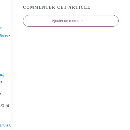
COMMENTER CET ARTICLE
Ajouter un commentaire
t
Terre-
al,
s)
)
3) (à
irns),