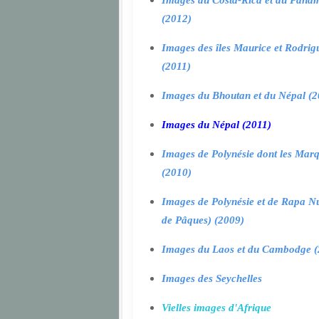
Images du Costa-Rica et du Pana
(2012)
Images des îles Maurice et Rodrig
(2011)
Images du Bhoutan et du Népal (2
Images du Népal (2011)
Images de Polynésie dont les Marq
(2010)
Images de Polynésie et de Rapa Nui
de Pâques) (2009)
Images du Laos et du Cambodge (
Images des Seychelles
Vielles images d'Afrique