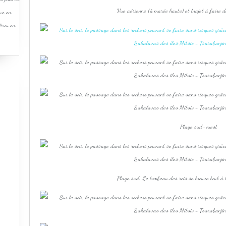
Vue aérienne (à marée haute) et trajet à faire d
que en
Pérou en
Plage sud-ouest
Plage sud. Le tombeau des rois se trouve tout à la