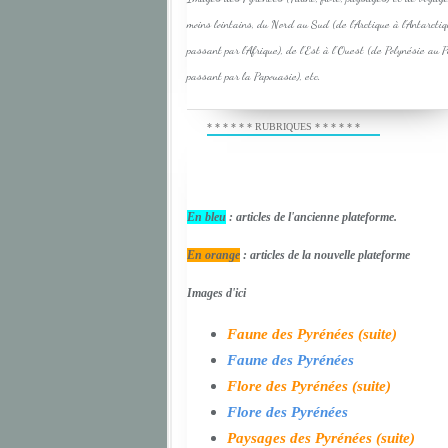
moins lointains, du Nord au Sud (de l'Arctique à l'Antarcti
passant par l'Afrique), de l'Est à l'Ouest (de Polynésie au 
passant par la Papouasie), etc.
* * * * * * RUBRIQUES * * * * * *
En bleu
: articles de l'ancienne plateforme.
En orange
: articles de la nouvelle plateforme
Images d'ici
Faune des Pyrénées (suite)
Faune des Pyrénées
Flore des Pyrénées (suite)
Flore des Pyrénées
Paysages des Pyrénées (suite)