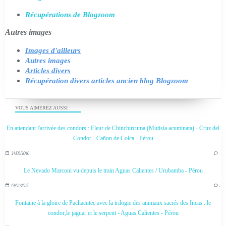
Récupérations de Blogzoom
Autres images
Images d'ailleurs
Autres images
Articles divers
Récupération divers articles ancien blog Blogzoom
VOUS AIMEREZ AUSSI :
En attendant l'arrivée des condors : Fleur de Chinchircuma (Mutisia acuminata) - Cruz del
Condor - Cañon de Colca - Pérou
24/03/2016
…
Le Nevado Marconi vu depuis le train Aguas Calientes / Urubamba - Pérou
19/01/2015
…
Fontaine à la gloire de Pachacutec avec la trilogie des animaux sacrés des Incas : le
condor,le jaguar et le serpent - Aguas Calientes - Pérou