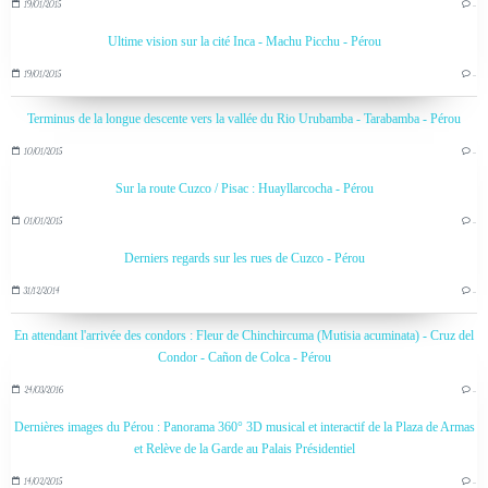
19/01/2015
…
Ultime vision sur la cité Inca - Machu Picchu - Pérou
19/01/2015
…
Terminus de la longue descente vers la vallée du Rio Urubamba - Tarabamba - Pérou
10/01/2015
…
Sur la route Cuzco / Pisac : Huayllarcocha - Pérou
01/01/2015
…
Derniers regards sur les rues de Cuzco - Pérou
31/12/2014
…
En attendant l'arrivée des condors : Fleur de Chinchircuma (Mutisia acuminata) - Cruz del
Condor - Cañon de Colca - Pérou
24/03/2016
…
Dernières images du Pérou : Panorama 360° 3D musical et interactif de la Plaza de Armas
et Relève de la Garde au Palais Présidentiel
14/02/2015
…