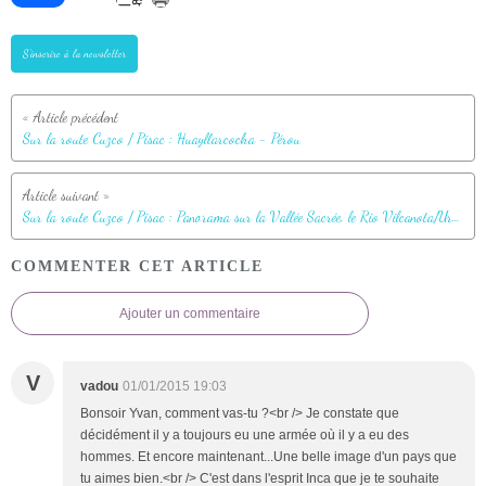
S'inscrire à la newsletter
Sur la route Cuzco / Pisac : Huayllarcocha - Pérou
Sur la route Cuzco / Pisac : Panorama sur la Vallée Sacrée, le Rio Vilcanota/Urubamba et le village de Taray - Pérou
COMMENTER CET ARTICLE
Ajouter un commentaire
V
vadou
01/01/2015 19:03
Bonsoir Yvan, comment vas-tu ?<br /> Je constate que
décidément il y a toujours eu une armée où il y a eu des
hommes. Et encore maintenant...Une belle image d'un pays que
tu aimes bien.<br /> C'est dans l'esprit Inca que je te souhaite