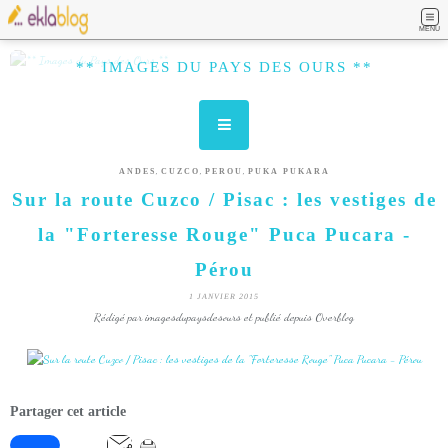
MENU
** IMAGES DU PAYS DES OURS **
,
,
,
ANDES
CUZCO
PEROU
PUKA PUKARA
Sur la route Cuzco / Pisac : les vestiges de
la "Forteresse Rouge" Puca Pucara -
Pérou
1 JANVIER 2015
Rédigé par imagesdupaysdesours et publié depuis Overblog
Partager cet article