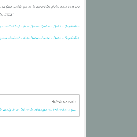
 sa face visible que se terminent les photos mais c'est une
lles 2013"
Strombe araignée ou Strombe chiragre ou Ptérocère rugueux mâle (Lambis chiragra arthritica) - Anse Marie-Louise - Mahé - Seychelles