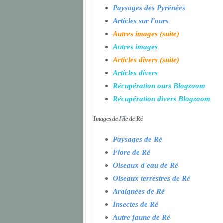
Paysages des Pyrénées
Articles sur l'ours
Autres images (suite)
Autres images
Articles divers (suite)
Articles divers
Récupération ours Blogzoom
Récupération divers Blogzoom
Images de l'île de Ré
Paysages de Ré
Flore de Ré
Oiseaux d'eau de Ré
Oiseaux terrestres de Ré
Araignées de Ré
Insectes de Ré
Autre faune de Ré