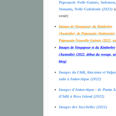
Papouasie Nelle-Guinée, Salomon,
Vanuatu, Nelle-Calédonie (2023)
(
venir)
Images de Singapour, du Kimberley
(Australie), de Papouasie (Indonésie) 
Papouasie-Nouvelle-Guinée (2022, su
Images de Singapour et du Kimberley
(Australie) (2022, début du voyage, a
blog)
Images du Chili, Atacama et Valpa
suite à Antarctique (2022)
Images d'Antarctique : de Punta A
(Chili) à Ross Island (2022)
Images des Seychelles (2021)