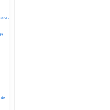
land /
9)
e de