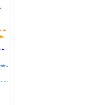
à
et de
ite)
ncien
raiso,
renas