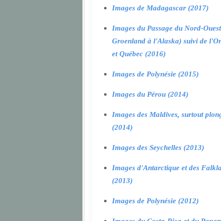
Images de Madagascar (2017)
Images du Passage du Nord-Ouest
Groenland à l'Alaska) suivi de l'O
et Québec (2016)
Images de Polynésie (2015)
Images du Pérou (2014)
Images des Maldives, surtout plon
(2014)
Images des Seychelles (2013)
Images d'Antarctique et des Falkl
(2013)
Images de Polynésie (2012)