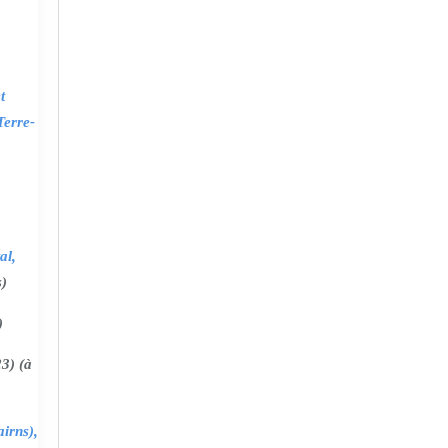
t
Terre-
al,
s)
)
3) (à
irns),