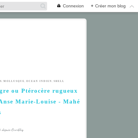
Connexion
+
Créer mon blog
,
,
,
S
MOLLUSQUE
OCEAN INDIEN
SHELL
gre ou Ptérocère rugueux
 Anse Marie-Louise - Mahé
s
é depuis Overblog