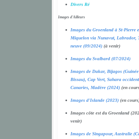
Divers Ré
Images d'Ailleurs
Images du Groenland à St-Pierre e
Miquelon via Nunavut, Labrador, 
neuve (09/2024)
(à venir)
Images du Svalbard (07/2024)
Images de Dakar, Bijagos (Guinée
Bissau), Cap Vert, Sahara occident
Canaries, Madère (2024)
(en cour
Images d'Islande (2023)
(en cours
Images côte est du Groenland (202
venir)
Images de Singapour, Australie (Ca