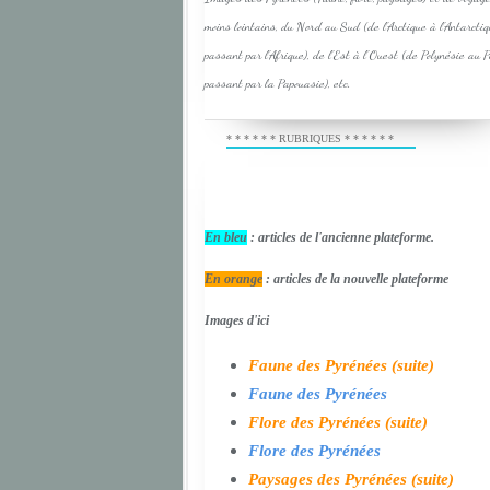
moins lointains, du Nord au Sud (de l'Arctique à l'Antarcti
passant par l'Afrique), de l'Est à l'Ouest (de Polynésie au 
passant par la Papouasie), etc.
* * * * * * RUBRIQUES * * * * * *
En bleu
: articles de l'ancienne plateforme.
En orange
: articles de la nouvelle plateforme
Images d'ici
Faune des Pyrénées (suite)
Faune des Pyrénées
Flore des Pyrénées (suite)
Flore des Pyrénées
Paysages des Pyrénées (suite)