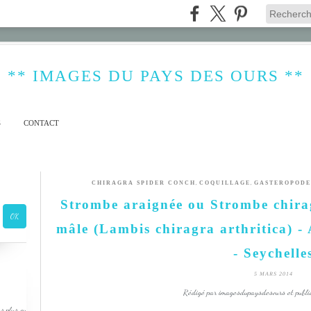
** IMAGES DU PAYS DES OURS **
S
CONTACT
,
,
CHIRAGRA SPIDER CONCH
COQUILLAGE
GASTEROPODE
Strombe araignée ou Strombe chira
mâle (Lambis chiragra arthritica) -
- Seychelle
5 MARS 2014
Rédigé par imagesdupaysdesours et publi
s plus ou