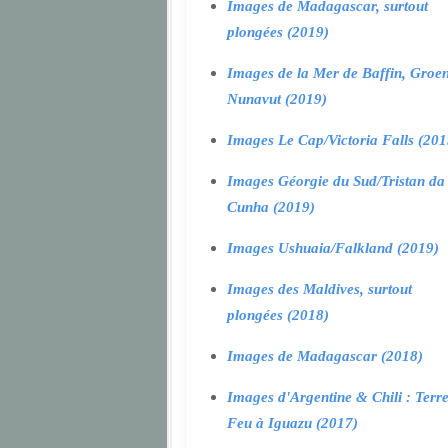
Images de Madagascar, surtout
plongées (2019)
Images de la Mer de Baffin, Groen
Nunavut (2019)
Images Le Cap/Victoria Falls (201
Images Géorgie du Sud/Tristan da
Cunha (2019)
Images Ushuaia/Falkland (2019)
Images des Maldives, surtout
plongées (2018)
Images de Madagascar (2018)
Images d'Argentine & Chili : Terr
Feu à Iguazu (2017)