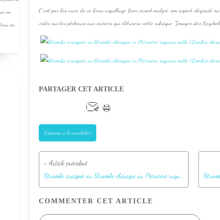
C'est par les vues de ce beau coquillage bien vivant malgré son aspect dégradé sur
que en
vidéo sur les pêcheurs aux casiers qui clôturera cette rubrique "Images des Seyche
Pérou en
PARTAGER CET ARTICLE
S'inscrire à la newsletter
Strombe araignée ou Strombe chiragre ou Ptérocère rugueux mâle (Lambis chiragra arthritica) - Anse Marie-Louise - Mahé - Seychelles
COMMENTER CET ARTICLE