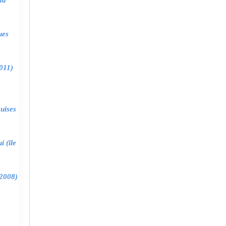
ma
ues
011)
uises
 (île
2008)