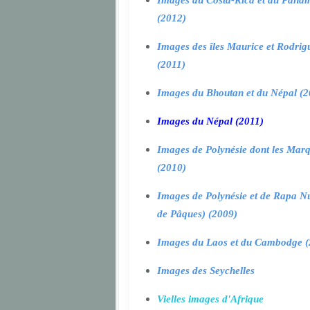
Images du Costa-Rica et du Pana
(2012)
Images des îles Maurice et Rodrig
(2011)
Images du Bhoutan et du Népal (2
Images du Népal (2011)
Images de Polynésie dont les Marq
(2010)
Images de Polynésie et de Rapa Nui
de Pâques) (2009)
Images du Laos et du Cambodge (
Images des Seychelles
Vielles images d'Afrique