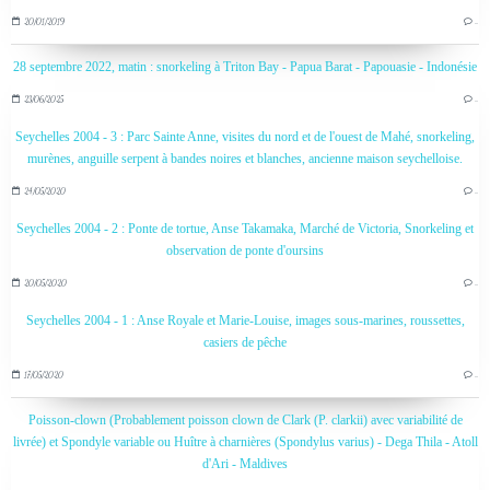
20/01/2019
…
28 septembre 2022, matin : snorkeling à Triton Bay - Papua Barat - Papouasie - Indonésie
23/06/2025
…
Seychelles 2004 - 3 : Parc Sainte Anne, visites du nord et de l'ouest de Mahé, snorkeling,
murènes, anguille serpent à bandes noires et blanches, ancienne maison seychelloise.
24/05/2020
…
Seychelles 2004 - 2 : Ponte de tortue, Anse Takamaka, Marché de Victoria, Snorkeling et
observation de ponte d'oursins
20/05/2020
…
Seychelles 2004 - 1 : Anse Royale et Marie-Louise, images sous-marines, roussettes,
casiers de pêche
17/05/2020
…
Poisson-clown (Probablement poisson clown de Clark (P. clarkii) avec variabilité de
livrée) et Spondyle variable ou Huître à charnières (Spondylus varius) - Dega Thila - Atoll
d'Ari - Maldives