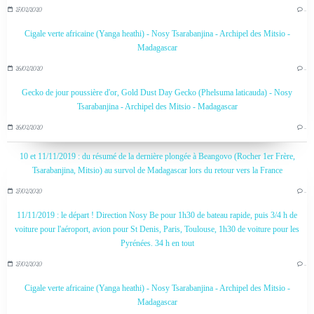
27/02/2020
…
Cigale verte africaine (Yanga heathi) - Nosy Tsarabanjina - Archipel des Mitsio -
Madagascar
26/02/2020
…
Gecko de jour poussière d'or, Gold Dust Day Gecko (Phelsuma laticauda) - Nosy
Tsarabanjina - Archipel des Mitsio - Madagascar
26/02/2020
…
10 et 11/11/2019 : du résumé de la dernière plongée à Beangovo (Rocher 1er Frère,
Tsarabanjina, Mitsio) au survol de Madagascar lors du retour vers la France
27/02/2020
…
11/11/2019 : le départ ! Direction Nosy Be pour 1h30 de bateau rapide, puis 3/4 h de
voiture pour l'aéroport, avion pour St Denis, Paris, Toulouse, 1h30 de voiture pour les
Pyrénées. 34 h en tout
27/02/2020
…
Cigale verte africaine (Yanga heathi) - Nosy Tsarabanjina - Archipel des Mitsio -
Madagascar