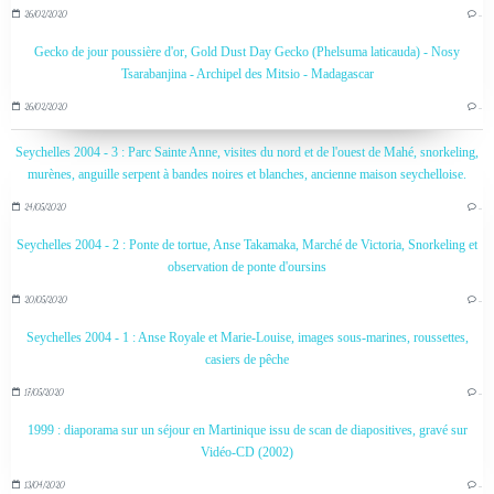
26/02/2020
…
Gecko de jour poussière d'or, Gold Dust Day Gecko (Phelsuma laticauda) - Nosy
Tsarabanjina - Archipel des Mitsio - Madagascar
26/02/2020
…
Seychelles 2004 - 3 : Parc Sainte Anne, visites du nord et de l'ouest de Mahé, snorkeling,
murènes, anguille serpent à bandes noires et blanches, ancienne maison seychelloise.
24/05/2020
…
Seychelles 2004 - 2 : Ponte de tortue, Anse Takamaka, Marché de Victoria, Snorkeling et
observation de ponte d'oursins
20/05/2020
…
Seychelles 2004 - 1 : Anse Royale et Marie-Louise, images sous-marines, roussettes,
casiers de pêche
17/05/2020
…
1999 : diaporama sur un séjour en Martinique issu de scan de diapositives, gravé sur
Vidéo-CD (2002)
13/04/2020
…