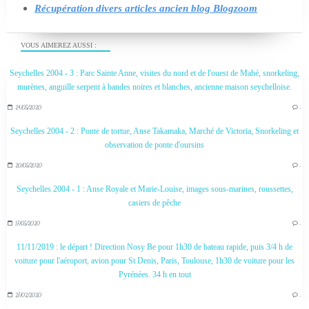
Récupération divers articles ancien blog Blogzoom
VOUS AIMEREZ AUSSI :
Seychelles 2004 - 3 : Parc Sainte Anne, visites du nord et de l'ouest de Mahé, snorkeling,
murènes, anguille serpent à bandes noires et blanches, ancienne maison seychelloise.
24/05/2020
…
Seychelles 2004 - 2 : Ponte de tortue, Anse Takamaka, Marché de Victoria, Snorkeling et
observation de ponte d'oursins
20/05/2020
…
Seychelles 2004 - 1 : Anse Royale et Marie-Louise, images sous-marines, roussettes,
casiers de pêche
17/05/2020
…
11/11/2019 : le départ ! Direction Nosy Be pour 1h30 de bateau rapide, puis 3/4 h de
voiture pour l'aéroport, avion pour St Denis, Paris, Toulouse, 1h30 de voiture pour les
Pyrénées. 34 h en tout
27/02/2020
…