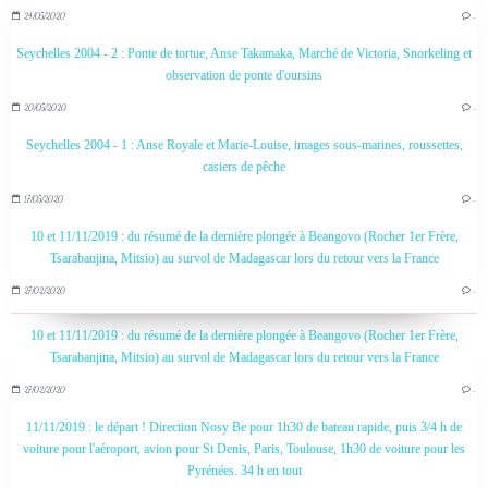
24/05/2020
…
Seychelles 2004 - 2 : Ponte de tortue, Anse Takamaka, Marché de Victoria, Snorkeling et
observation de ponte d'oursins
20/05/2020
…
Seychelles 2004 - 1 : Anse Royale et Marie-Louise, images sous-marines, roussettes,
casiers de pêche
17/05/2020
…
10 et 11/11/2019 : du résumé de la dernière plongée à Beangovo (Rocher 1er Frère,
Tsarabanjina, Mitsio) au survol de Madagascar lors du retour vers la France
27/02/2020
…
10 et 11/11/2019 : du résumé de la dernière plongée à Beangovo (Rocher 1er Frère,
Tsarabanjina, Mitsio) au survol de Madagascar lors du retour vers la France
27/02/2020
…
11/11/2019 : le départ ! Direction Nosy Be pour 1h30 de bateau rapide, puis 3/4 h de
voiture pour l'aéroport, avion pour St Denis, Paris, Toulouse, 1h30 de voiture pour les
Pyrénées. 34 h en tout