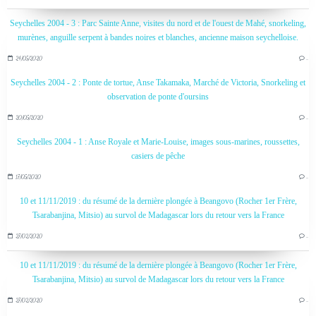
Seychelles 2004 - 3 : Parc Sainte Anne, visites du nord et de l'ouest de Mahé, snorkeling,
murènes, anguille serpent à bandes noires et blanches, ancienne maison seychelloise.
24/05/2020
…
Seychelles 2004 - 2 : Ponte de tortue, Anse Takamaka, Marché de Victoria, Snorkeling et
observation de ponte d'oursins
20/05/2020
…
Seychelles 2004 - 1 : Anse Royale et Marie-Louise, images sous-marines, roussettes,
casiers de pêche
17/05/2020
…
10 et 11/11/2019 : du résumé de la dernière plongée à Beangovo (Rocher 1er Frère,
Tsarabanjina, Mitsio) au survol de Madagascar lors du retour vers la France
27/02/2020
…
10 et 11/11/2019 : du résumé de la dernière plongée à Beangovo (Rocher 1er Frère,
Tsarabanjina, Mitsio) au survol de Madagascar lors du retour vers la France
27/02/2020
…