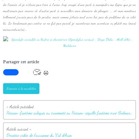
de l'année et je n'étais pas très à l'aise, trop occupé d'une part à manipuler ma Gopro que je ne
maîtrisais pas encore et d'autre part à surveiller mes données de plongée ... et mon moniteur
tellement j'avais peur de le perdre, mais comme j'étais seul avec lui, pas de problème de ce côté
là. Le lendemain par contre ce ne fut pas pareil, je raconterai mon aventure ou plutôt ma (mes)
mésaventure(s)...
Partager cet article
S'inscrire à la newsletter
Poisson-fantôme arlequin ou ornementé ou Poisson-aiguille fantôme orné (Solenostomus paradoxus) - Dega Thila - Atoll d'Ari - Maldives
Dernière vidéo de l'oursonne du Val d'Aran