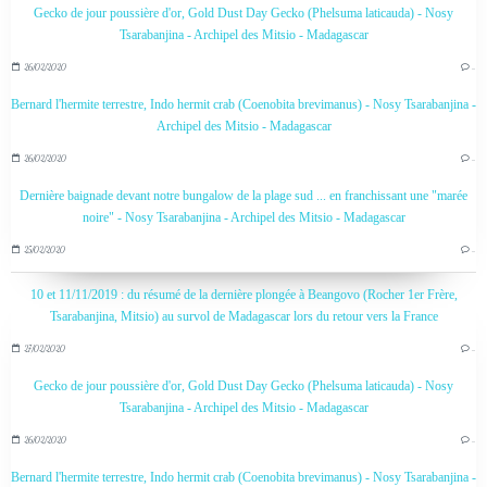
Gecko de jour poussière d'or, Gold Dust Day Gecko (Phelsuma laticauda) - Nosy
Tsarabanjina - Archipel des Mitsio - Madagascar
26/02/2020
…
Bernard l'hermite terrestre, Indo hermit crab (Coenobita brevimanus) - Nosy Tsarabanjina -
Archipel des Mitsio - Madagascar
26/02/2020
…
Dernière baignade devant notre bungalow de la plage sud ... en franchissant une "marée
noire" - Nosy Tsarabanjina - Archipel des Mitsio - Madagascar
25/02/2020
…
10 et 11/11/2019 : du résumé de la dernière plongée à Beangovo (Rocher 1er Frère,
Tsarabanjina, Mitsio) au survol de Madagascar lors du retour vers la France
27/02/2020
…
Gecko de jour poussière d'or, Gold Dust Day Gecko (Phelsuma laticauda) - Nosy
Tsarabanjina - Archipel des Mitsio - Madagascar
26/02/2020
…
Bernard l'hermite terrestre, Indo hermit crab (Coenobita brevimanus) - Nosy Tsarabanjina -