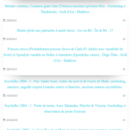
Bénitier commun, Common giant clam (Tridacna maxima) spécimen bleu - Snorkeling à
Thudufushi - Atoll d'Ari - Maldives
28/03/2015
…
Bonne pêche aux palourdes à marée basse - Ars-en-Ré - Île de Ré - 17
30/07/2014
…
Poisson-clown (Probablement poisson clown de Clark (P. clarkii) avec variabilité de
livrée) et Spondyle variable ou Huître à charnières (Spondylus varius) - Dega Thila - Atoll
d'Ari - Maldives
28/04/2014
…
Seychelles 2004 - 3 : Parc Sainte Anne, visites du nord et de l'ouest de Mahé, snorkeling,
murènes, anguille serpent à bandes noires et blanches, ancienne maison seychelloise.
24/05/2020
…
Seychelles 2004 - 2 : Ponte de tortue, Anse Takamaka, Marché de Victoria, Snorkeling et
observation de ponte d'oursins
20/05/2020
…