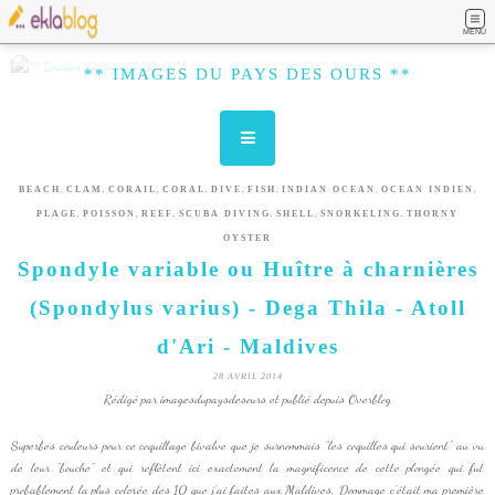
MENU
** IMAGES DU PAYS DES OURS **
,
,
,
,
,
,
,
,
BEACH
CLAM
CORAIL
CORAL
DIVE
FISH
INDIAN OCEAN
OCEAN INDIEN
,
,
,
,
,
,
PLAGE
POISSON
REEF
SCUBA DIVING
SHELL
SNORKELING
THORNY
OYSTER
Spondyle variable ou Huître à charnières
(Spondylus varius) - Dega Thila - Atoll
d'Ari - Maldives
28 AVRIL 2014
Rédigé par imagesdupaysdesours et publié depuis Overblog
Superbes couleurs pour ce coquillage bivalve que je surnommais "les coquilles qui sourient" au vu
de leur "bouche" et qui reflètent ici exactement la magnificence de cette plongée qui fut
probablement la plus colorée des 10 que j'ai faites aux Maldives. Dommage c'était ma première