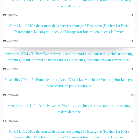
Seychelles 2004 - 1 : Anse Royale et Marie-Louise, images sous-marines, roussettes,
casiers de pêche
17/05/2020
…
10 et 11/11/2019 : du résumé de la dernière plongée à Beangovo (Rocher 1er Frère,
Tsarabanjina, Mitsio) au survol de Madagascar lors du retour vers la France
27/02/2020
…
Seychelles 2004 - 3 : Parc Sainte Anne, visites du nord et de l'ouest de Mahé, snorkeling,
murènes, anguille serpent à bandes noires et blanches, ancienne maison seychelloise.
24/05/2020
…
Seychelles 2004 - 2 : Ponte de tortue, Anse Takamaka, Marché de Victoria, Snorkeling et
observation de ponte d'oursins
20/05/2020
…
Seychelles 2004 - 1 : Anse Royale et Marie-Louise, images sous-marines, roussettes,
casiers de pêche
17/05/2020
…
10 et 11/11/2019 : du résumé de la dernière plongée à Beangovo (Rocher 1er Frère,
Tsarabanjina, Mitsio) au survol de Madagascar lors du retour vers la France