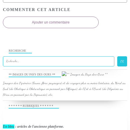
COMMENTER CET ARTICLE
Ajouter un commentaire
RECHERCHE
** IMAGES DU PAYS DES OURS **
Images des Pyrénées (Faune, flore, paysages) et de voyages plus ou moins lointains, du Nord au
Sud (de l'Arctique à l'Antarctique en passant par l'Afrique), de l'Est à l'Ouest (de Polynésie au
Pérou en passant par la Papouasie), etc.
* * * * * * RUBRIQUES * * * * * *
En bleu
: articles de l'ancienne plateforme.