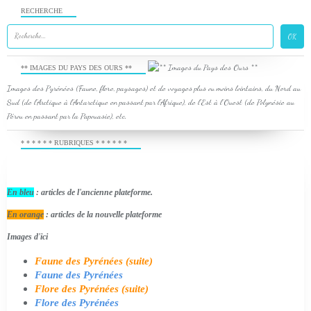
RECHERCHE
** IMAGES DU PAYS DES OURS **
Images des Pyrénées (Faune, flore, paysages) et de voyages plus ou moins lointains, du Nord au
Sud (de l'Arctique à l'Antarctique en passant par l'Afrique), de l'Est à l'Ouest (de Polynésie au
Pérou en passant par la Papouasie), etc.
* * * * * * RUBRIQUES * * * * * *
En bleu
: articles de l'ancienne plateforme.
En orange
: articles de la nouvelle plateforme
Images d'ici
Faune des Pyrénées (suite)
Faune des Pyrénées
Flore des Pyrénées (suite)
Flore des Pyrénées