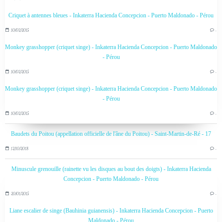
Criquet à antennes bleues - Inkaterra Hacienda Concepcion - Puerto Maldonado - Pérou
10/02/2015
…
Monkey grasshopper (criquet singe) - Inkaterra Hacienda Concepcion - Puerto Maldonado
- Pérou
10/02/2015
…
Monkey grasshopper (criquet singe) - Inkaterra Hacienda Concepcion - Puerto Maldonado
- Pérou
10/02/2015
…
Baudets du Poitou (appellation officielle de l'âne du Poitou) - Saint-Martin-de-Ré - 17
12/10/2018
…
Minuscule grenouille (rainette vu les disques au bout des doigts) - Inkaterra Hacienda
Concepcion - Puerto Maldonado - Pérou
20/01/2015
…
Liane escalier de singe (Bauhinia guianensis) - Inkaterra Hacienda Concepcion - Puerto
Maldonado - Pérou