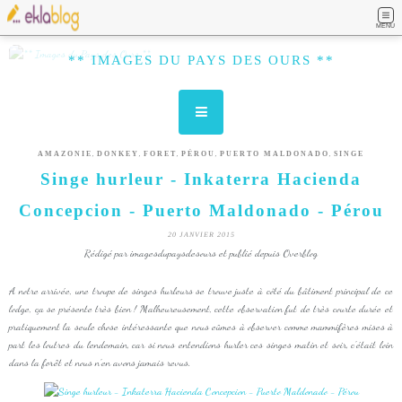
MENU
** IMAGES DU PAYS DES OURS **
,
,
,
,
,
AMAZONIE
DONKEY
FORET
PÉROU
PUERTO MALDONADO
SINGE
Singe hurleur - Inkaterra Hacienda
Concepcion - Puerto Maldonado - Pérou
20 JANVIER 2015
Rédigé par imagesdupaysdesours et publié depuis Overblog
A notre arrivée, une troupe de singes hurleurs se trouve juste à côté du bâtiment principal de ce
lodge, ça se présente très bien ! Malheureusement, cette observation fut de très courte durée et
pratiquement la seule chose intéressante que nous eûmes à observer comme mammifères mises à
part les loutres du lendemain, car si nous entendions hurler ces singes matin et soir, c'était loin
dans la forêt et nous n'en avons jamais revus.