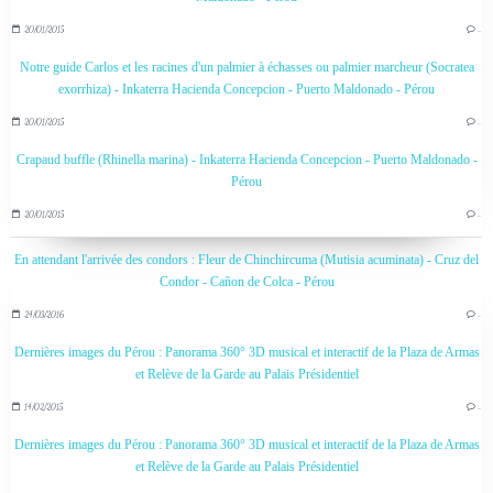
20/01/2015
…
Notre guide Carlos et les racines d'un palmier à échasses ou palmier marcheur (Socratea
exorrhiza) - Inkaterra Hacienda Concepcion - Puerto Maldonado - Pérou
20/01/2015
…
Crapaud buffle (Rhinella marina) - Inkaterra Hacienda Concepcion - Puerto Maldonado -
Pérou
20/01/2015
…
En attendant l'arrivée des condors : Fleur de Chinchircuma (Mutisia acuminata) - Cruz del
Condor - Cañon de Colca - Pérou
24/03/2016
…
Dernières images du Pérou : Panorama 360° 3D musical et interactif de la Plaza de Armas
et Relève de la Garde au Palais Présidentiel
14/02/2015
…
Dernières images du Pérou : Panorama 360° 3D musical et interactif de la Plaza de Armas
et Relève de la Garde au Palais Présidentiel