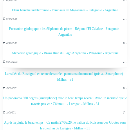
07/04/2019
…
Fleur blanche indéterminée - Peninsula de Magallanes - Patagonie - Argentine
07/02/2018
…
Formation géologique : les éléphants de pierre - Région d'El Calafate - Patagonie -
Argentine
07/02/2018
…
Merveille géologique - Brazo Rico du Lago Argentino - Patagonie - Argentine
06/02/2018
…
La vallée du Rossignol en tenue de soirée : panorama documenté (pris au Smartphone) -
Milhas - 31
23/03/2021
…
Un panorama 360 degrés (smartphone) avec le beau temps revenu. Avec un incrusté que je
n'avais pas vu : Câlinou... - Lartigau - Milhas - 31
11/01/2021
…
Après la pluie, le beau temps ! Ce matin 27/09/20, le vallon du Ruisseau des Goutes sous
le soleil vu de Lartigau - Milhas - 31