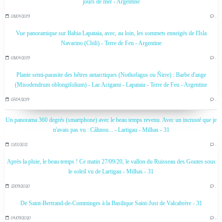
jours de mer - Argentine
08/04/2019
…
Vue panoramique sur Bahia Lapataia, avec, au loin, les sommets enneigés de l'Isla
Navarino (Chili) - Terre de Feu - Argentine
08/04/2019
…
Plante semi-parasite des hêtres antarctiques (Nothofagus ou Ñirre) : Barbe d'ange
(Misodendrum oblongifolium) - Lac Acigami - Lapataia - Terre de Feu - Argentine
07/04/2019
…
Un panorama 360 degrés (smartphone) avec le beau temps revenu. Avec un incrusté que je
n'avais pas vu : Câlinou... - Lartigau - Milhas - 31
11/01/2021
…
Après la pluie, le beau temps ! Ce matin 27/09/20, le vallon du Ruisseau des Goutes sous
le soleil vu de Lartigau - Milhas - 31
27/09/2020
…
De Saint-Bertrand-de-Comminges à la Basilique Saint-Just de Valcabrère - 31
04/09/2020
…