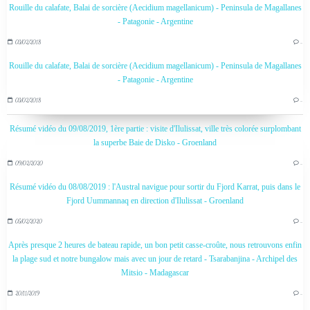
Rouille du calafate, Balai de sorcière (Aecidium magellanicum) - Peninsula de Magallanes
- Patagonie - Argentine
03/02/2018
…
Rouille du calafate, Balai de sorcière (Aecidium magellanicum) - Peninsula de Magallanes
- Patagonie - Argentine
03/02/2018
…
Résumé vidéo du 09/08/2019, 1ère partie : visite d'Ilulissat, ville très colorée surplombant
la superbe Baie de Disko - Groenland
09/02/2020
…
Résumé vidéo du 08/08/2019 : l'Austral navigue pour sortir du Fjord Karrat, puis dans le
Fjord Uummannaq en direction d'Ilulissat - Groenland
05/02/2020
…
Après presque 2 heures de bateau rapide, un bon petit casse-croûte, nous retrouvons enfin
la plage sud et notre bungalow mais avec un jour de retard - Tsarabanjina - Archipel des
Mitsio - Madagascar
20/11/2019
…