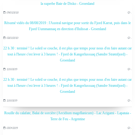
la superbe Baie de Disko - Groenland
09/02/2020
…
Résumé vidéo du 08/08/2019 : l'Austral navigue pour sortir du Fjord Karrat, puis dans le
Fjord Uummannaq en direction d'Ilulissat - Groenland
05/02/2020
…
22 h 30 : terminé ! Le soleil se couche, il est plus que temps pour nous d'en faire autant car
tout à l'heure c'est lever à 3 heures ! - Fjord de Kangerlussuaq (Søndre Strømfjord) -
Groenland
21/10/2019
…
22 h 30 : terminé ! Le soleil se couche, il est plus que temps pour nous d'en faire autant car
tout à l'heure c'est lever à 3 heures ! - Fjord de Kangerlussuaq (Søndre Strømfjord) -
Groenland
21/10/2019
…
Rouille du calafate, Balai de sorcière (Aecidium magellanicum) - Lac Acigami - Lapataia -
Terre de Feu - Argentine
07/04/2019
…