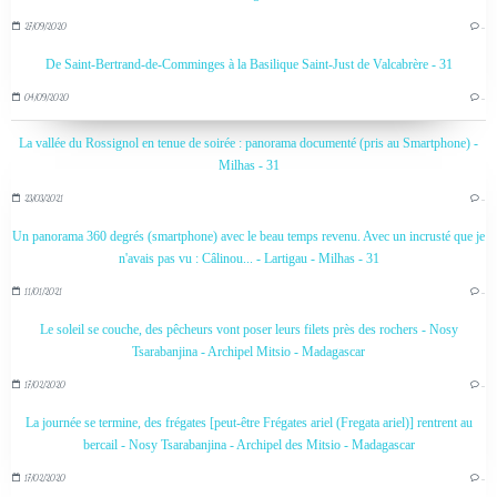
27/09/2020
…
De Saint-Bertrand-de-Comminges à la Basilique Saint-Just de Valcabrère - 31
04/09/2020
…
La vallée du Rossignol en tenue de soirée : panorama documenté (pris au Smartphone) -
Milhas - 31
23/03/2021
…
Un panorama 360 degrés (smartphone) avec le beau temps revenu. Avec un incrusté que je
n'avais pas vu : Câlinou... - Lartigau - Milhas - 31
11/01/2021
…
Le soleil se couche, des pêcheurs vont poser leurs filets près des rochers - Nosy
Tsarabanjina - Archipel Mitsio - Madagascar
17/02/2020
…
La journée se termine, des frégates [peut-être Frégates ariel (Fregata ariel)] rentrent au
bercail - Nosy Tsarabanjina - Archipel des Mitsio - Madagascar
17/02/2020
…