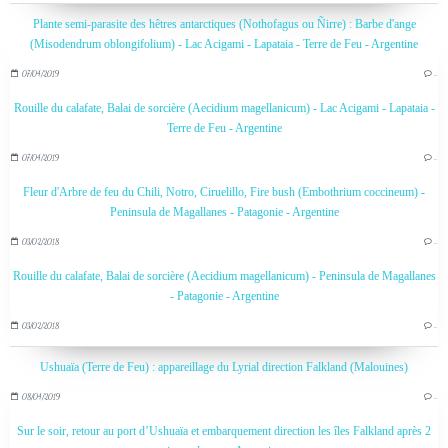
Plante semi-parasite des hêtres antarctiques (Nothofagus ou Ñirre) : Barbe d'ange
(Misodendrum oblongifolium) - Lac Acigami - Lapataia - Terre de Feu - Argentine
07/04/2019
…
Rouille du calafate, Balai de sorcière (Aecidium magellanicum) - Lac Acigami - Lapataia -
Terre de Feu - Argentine
07/04/2019
…
Fleur d'Arbre de feu du Chili, Notro, Ciruelillo, Fire bush (Embothrium coccineum) -
Peninsula de Magallanes - Patagonie - Argentine
03/02/2018
…
Rouille du calafate, Balai de sorcière (Aecidium magellanicum) - Peninsula de Magallanes
- Patagonie - Argentine
03/02/2018
…
Ushuaïa (Terre de Feu) : appareillage du Lyrial direction Falkland (Malouines)
08/04/2019
…
Sur le soir, retour au port d’Ushuaïa et embarquement direction les îles Falkland après 2