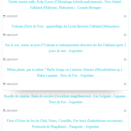
Ouette marine mâle, Kelp Goose (Chloephaga hybrida malvinarum) - New Island -
Falkland (Malvinas, Malouines) - Grande-Bretagne
10/04/2019
…
Ushuaïa (Terre de Feu) : appareillage du Lyrial direction Falkland (Malouines)
08/04/2019
…
Sur le soir, retour au port d’Ushuaïa et embarquement direction les îles Falkland après 2
jours de mer - Argentine
08/04/2019
…
Même plante, pas la même ? Barbe d'ange ou Lanterne chinoise (Misodendrum sp.) -
Bahia Lapataia - Terre de Feu - Argentine
08/04/2019
…
Rouille du calafate, Balai de sorcière (Aecidium magellanicum) - Lac Acigami - Lapataia -
Terre de Feu - Argentine
07/04/2019
…
Fleur d'Arbre de feu du Chili, Notro, Ciruelillo, Fire bush (Embothrium coccineum) -
Peninsula de Magallanes - Patagonie - Argentine