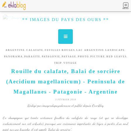
MENU
** IMAGES DU PAYS DES OURS **
,
,
,
,
,
ARGENTINE
CALAFATE
FEUILLES ROUGES
LAC ARGENTINO
LANDSCAPE
,
,
,
,
,
,
,
PANORAMA
PARASITE
PATAGONIE
PAYSAGE
PHOTO
PICTURE
RED LEAVES
,
TRIP
VOYAGE
Rouille du calafate, Balai de sorcière
(Aecidium magellanicum) - Peninsula de
Magallanes - Patagonie - Argentine
3 FÉVRIER 2018
Rédigé par imagesdupaysdesours et publié depuis Overblog
Ce champignon qui teinte certaines feuilles du calafate de rouge (et qui se développe
exclusivement sur cet arbuste), provoque une croissance importante de tiges à partir d'un seul
point sur une branche, il est appelé "balai de sorcière".