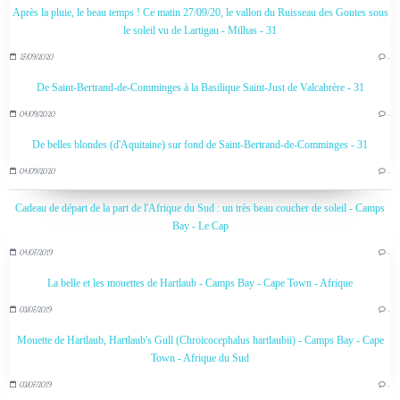
Après la pluie, le beau temps ! Ce matin 27/09/20, le vallon du Ruisseau des Goutes sous
le soleil vu de Lartigau - Milhas - 31
27/09/2020
…
De Saint-Bertrand-de-Comminges à la Basilique Saint-Just de Valcabrère - 31
04/09/2020
…
De belles blondes (d'Aquitaine) sur fond de Saint-Bertrand-de-Comminges - 31
04/09/2020
…
Cadeau de départ de la part de l'Afrique du Sud : un très beau coucher de soleil - Camps
Bay - Le Cap
04/07/2019
…
La belle et les mouettes de Hartlaub - Camps Bay - Cape Town - Afrique
03/07/2019
…
Mouette de Hartlaub, Hartlaub's Gull (Chroicocephalus hartlaubii) - Camps Bay - Cape
Town - Afrique du Sud
03/07/2019
…