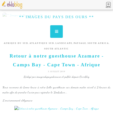
MENU
** IMAGES DU PAYS DES OURS **
,
,
,
,
,
AFRIQUE DU SUD
ATLANTIQUE SUD
LANDSCAPE
PAYSAGE
SOUTH AFRICA
SOUTH ATLANTIC
Retour à notre guesthouse Azamare -
Camps Bay - Cape Town - Afrique
3 JUILLET 2019
Rédigé par imagesdupaysdesours et publié depuis Overblog
Nous revenons de bonne heure à notre belle guesthouse car demain matin réveil à 3 heures du
matin afin de prendre l'avion pour rejoindre le Zimbabwe...
L'environnement d'Azamare