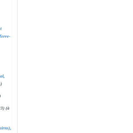
t
Terre-
al,
s)
)
3) (à
irns),