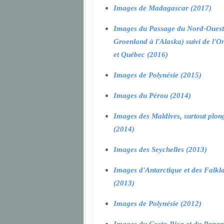
Images de Madagascar (2017)
Images du Passage du Nord-Ouest
Groenland à l'Alaska) suivi de l'O
et Québec (2016)
Images de Polynésie (2015)
Images du Pérou (2014)
Images des Maldives, surtout plon
(2014)
Images des Seychelles (2013)
Images d'Antarctique et des Falkl
(2013)
Images de Polynésie (2012)