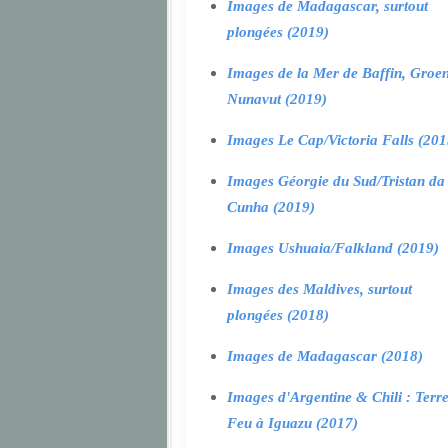
Images de Madagascar, surtout
plongées (2019)
Images de la Mer de Baffin, Groen
Nunavut (2019)
Images Le Cap/Victoria Falls (201
Images Géorgie du Sud/Tristan da
Cunha (2019)
Images Ushuaia/Falkland (2019)
Images des Maldives, surtout
plongées (2018)
Images de Madagascar (2018)
Images d'Argentine & Chili : Terr
Feu à Iguazu (2017)