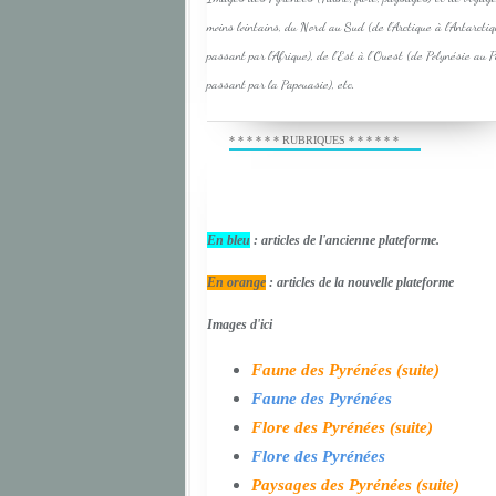
moins lointains, du Nord au Sud (de l'Arctique à l'Antarcti
passant par l'Afrique), de l'Est à l'Ouest (de Polynésie au 
passant par la Papouasie), etc.
* * * * * * RUBRIQUES * * * * * *
En bleu
: articles de l'ancienne plateforme.
En orange
: articles de la nouvelle plateforme
Images d'ici
Faune des Pyrénées (suite)
Faune des Pyrénées
Flore des Pyrénées (suite)
Flore des Pyrénées
Paysages des Pyrénées (suite)