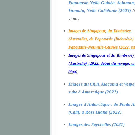
Papouasie Nelle-Guinée, Salomon,
Vanuatu, Nelle-Calédonie (2023)
(
venir)
Images de Singapour, du Kimberley
(Australie), de Papouasie (Indonésie) 
Papouasie-Nouvelle-Guinée (2022, su
Images de Singapour et du Kimberley
(Australie) (2022, début du voyage, a
blog)
Images du Chili, Atacama et Valpa
suite à Antarctique (2022)
Images d'Antarctique : de Punta A
(Chili) à Ross Island (2022)
Images des Seychelles (2021)