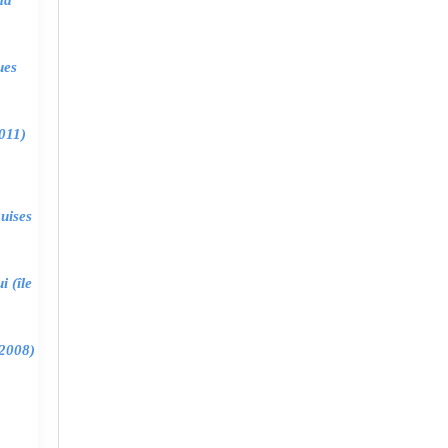
ma
ues
011)
uises
 (île
2008)