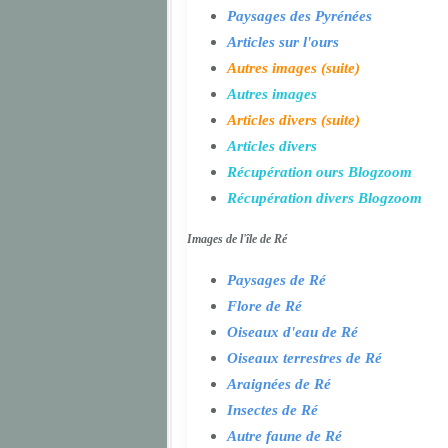
Paysages des Pyrénées
Articles sur l'ours
Autres images (suite)
Autres images
Articles divers (suite)
Articles divers
Récupération ours Blogzoom
Récupération divers Blogzoom
Images de l'île de Ré
Paysages de Ré
Flore de Ré
Oiseaux d'eau de Ré
Oiseaux terrestres de Ré
Araignées de Ré
Insectes de Ré
Autre faune de Ré