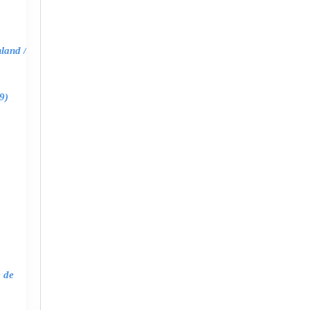
land /
9)
e de