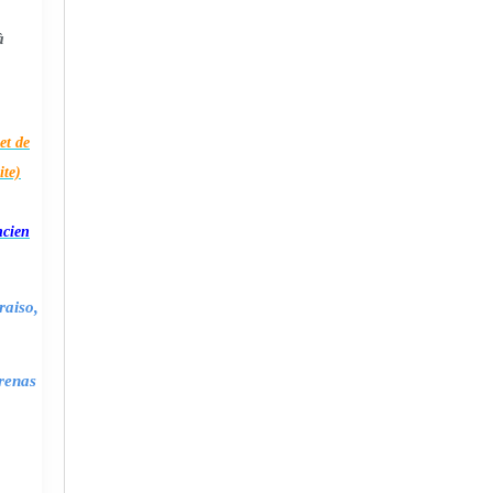
à
et de
ite)
ncien
raiso,
renas