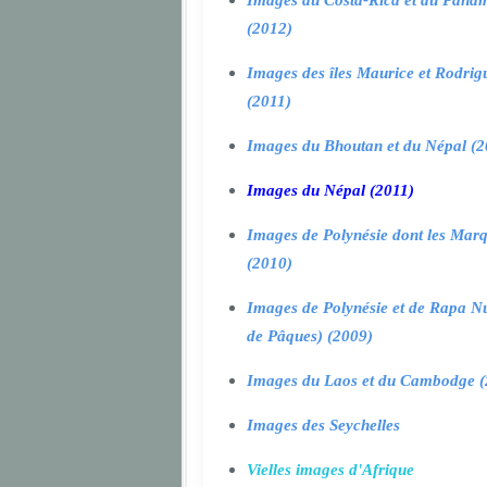
Images du Costa-Rica et du Pana
(2012)
Images des îles Maurice et Rodrig
(2011)
Images du Bhoutan et du Népal (2
Images du Népal (2011)
Images de Polynésie dont les Marq
(2010)
Images de Polynésie et de Rapa Nui
de Pâques) (2009)
Images du Laos et du Cambodge (
Images des Seychelles
Vielles images d'Afrique