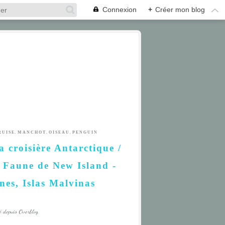
Connexion
+
Créer mon blog
,
,
,
RUISE
MANCHOT
OISEAU
PENGUIN
a croisière Antarctique /
a Faune de New Island -
nes, Islas Malvinas
é depuis Overblog