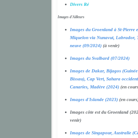
Divers Ré
Images d'Ailleurs
Images du Groenland à St-Pierre e
Miquelon via Nunavut, Labrador, 
neuve (09/2024)
(à venir)
Images du Svalbard (07/2024)
Images de Dakar, Bijagos (Guinée
Bissau), Cap Vert, Sahara occident
Canaries, Madère (2024)
(en cour
Images d'Islande (2023)
(en cours
Images côte est du Groenland (202
venir)
Images de Singapour, Australie (Ca