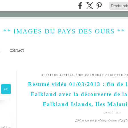
** IMAGES DU PAYS DES OURS **
S
CONTACT
,
,
,
,
,
ALBATROS
AUSTRAL
BIRD
CORMORAN
CROISIERE
C
Résumé vidéo 01/03/2013 : fin de l
Falkland avec la découverte de l
Falkland Islands, Iles Maloui
29 AOÛT 2014
Rédigé par imagesdupaysdesours et publi
s plus ou