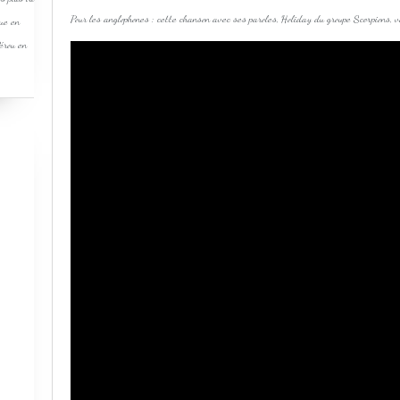
Pour les anglophones : cette chanson avec ses paroles, Holiday du groupe Scorpions, 
que en
Pérou en