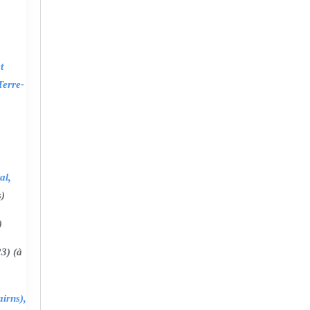
t
Terre-
al,
s)
)
3) (à
irns),