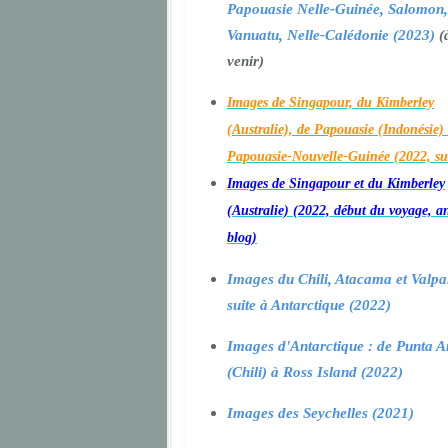
Papouasie Nelle-Guinée, Salomon,
Vanuatu, Nelle-Calédonie (2023)
(
venir)
Images de Singapour, du Kimberley
(Australie), de Papouasie (Indonésie) 
Papouasie-Nouvelle-Guinée (2022, su
Images de Singapour et du Kimberley
(Australie) (2022, début du voyage, a
blog)
Images du Chili, Atacama et Valpa
suite à Antarctique (2022)
Images d'Antarctique : de Punta A
(Chili) à Ross Island (2022)
Images des Seychelles (2021)