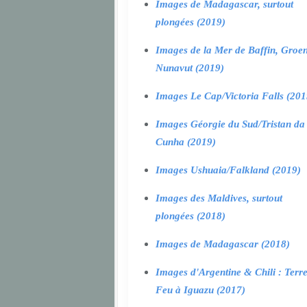
Images de Madagascar, surtout
plongées (2019)
Images de la Mer de Baffin, Groen
Nunavut (2019)
Images Le Cap/Victoria Falls (201
Images Géorgie du Sud/Tristan da
Cunha (2019)
Images Ushuaia/Falkland (2019)
Images des Maldives, surtout
plongées (2018)
Images de Madagascar (2018)
Images d'Argentine & Chili : Terr
Feu à Iguazu (2017)