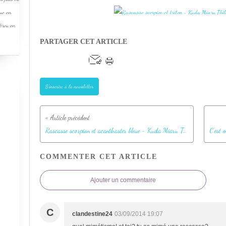
que en
Pérou en
PARTAGER CET ARTICLE
S'inscrire à la newsletter
Rascasse scorpion et acanthaster bleue - Kuda Miaru Thila - Atoll d'Ari - Maldives
COMMENTER CET ARTICLE
Ajouter un commentaire
C
clandestine24
03/09/2014 19:07