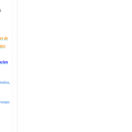
à
et de
ite)
ncien
raiso,
renas