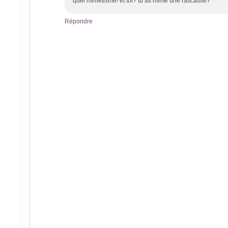
quel mimétisme! et toi? tu as mimé une rascasse?
Répondre