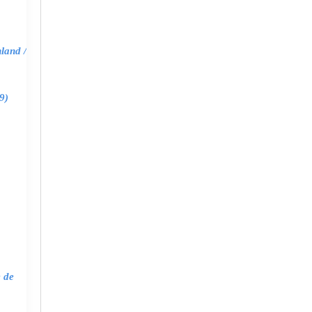
land /
9)
e de