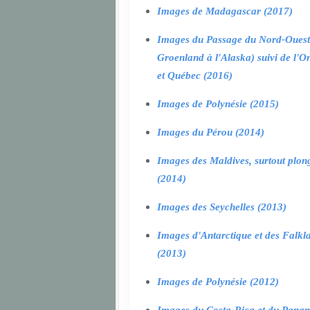
Images de Madagascar (2017)
Images du Passage du Nord-Ouest
Groenland à l'Alaska) suivi de l'O
et Québec (2016)
Images de Polynésie (2015)
Images du Pérou (2014)
Images des Maldives, surtout plon
(2014)
Images des Seychelles (2013)
Images d'Antarctique et des Falkl
(2013)
Images de Polynésie (2012)