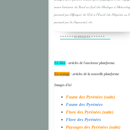
moins lointains, du Nord au Sud (de l'Arctique à l'Antarcti
passant par l'Afrique), de l'Est à l'Ouest (de Polynésie au 
passant par la Papouasie), etc.
* * * * * * RUBRIQUES * * * * * *
En bleu
: articles de l'ancienne plateforme.
En orange
: articles de la nouvelle plateforme
Images d'ici
Faune des Pyrénées (suite)
Faune des Pyrénées
Flore des Pyrénées (suite)
Flore des Pyrénées
Paysages des Pyrénées (suite)