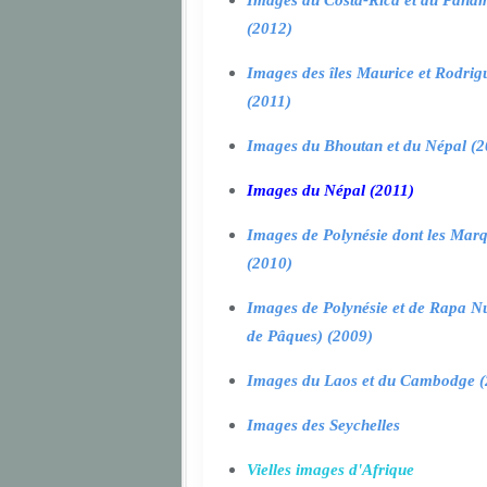
Images du Costa-Rica et du Pana
(2012)
Images des îles Maurice et Rodrig
(2011)
Images du Bhoutan et du Népal (2
Images du Népal (2011)
Images de Polynésie dont les Marq
(2010)
Images de Polynésie et de Rapa Nui
de Pâques) (2009)
Images du Laos et du Cambodge (
Images des Seychelles
Vielles images d'Afrique