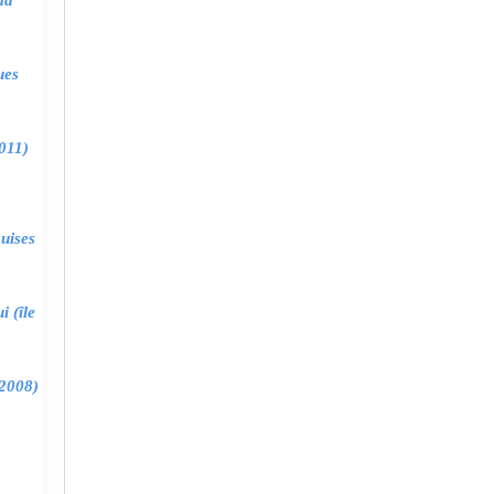
ma
ues
011)
uises
 (île
2008)