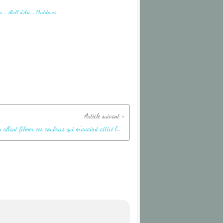
C'est en allant filmer ces couleurs qui m'avaient attiré l'œil, que les ennuis commencèrent... - Kuda Miaru Thila - Atoll d'Ari - Maldives