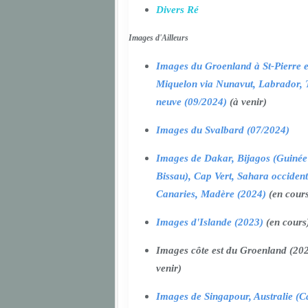
Divers Ré
Images d'Ailleurs
Images du Groenland à St-Pierre e
Miquelon via Nunavut, Labrador, 
neuve (09/2024)
(à venir)
Images du Svalbard (07/2024)
Images de Dakar, Bijagos (Guinée
Bissau), Cap Vert, Sahara occident
Canaries, Madère (2024)
(en cour
Images d'Islande (2023)
(en cours
Images côte est du Groenland (202
venir)
Images de Singapour, Australie (Ca