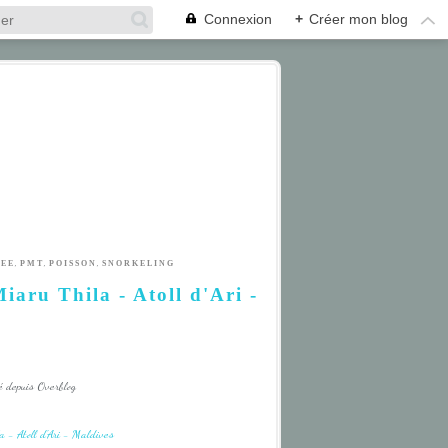
Connexion
+
Créer mon blog
,
,
,
GEE
PMT
POISSON
SNORKELING
iaru Thila - Atoll d'Ari -
é depuis Overblog