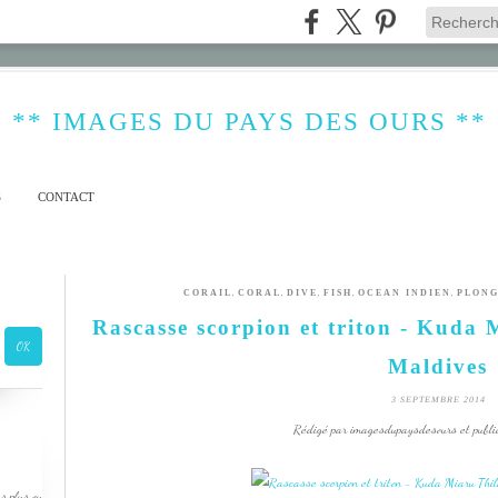
** IMAGES DU PAYS DES OURS **
S
CONTACT
,
,
,
,
,
CORAIL
CORAL
DIVE
FISH
OCEAN INDIEN
PLON
Rascasse scorpion et triton - Kuda M
Maldives
3 SEPTEMBRE 2014
Rédigé par imagesdupaysdesours et publi
s plus ou