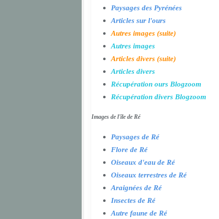
Paysages des Pyrénées
Articles sur l'ours
Autres images (suite)
Autres images
Articles divers (suite)
Articles divers
Récupération ours Blogzoom
Récupération divers Blogzoom
Images de l'île de Ré
Paysages de Ré
Flore de Ré
Oiseaux d'eau de Ré
Oiseaux terrestres de Ré
Araignées de Ré
Insectes de Ré
Autre faune de Ré