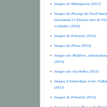
Images de Madagascar (2017)
Images du Passage du Nord-Ouest
Groenland à l'Alaska) suivi de l'O
et Québec (2016)
Images de Polynésie (2015)
Images du Pérou (2014)
Images des Maldives, surtout plon
(2014)
Images des Seychelles (2013)
Images d'Antarctique et des Falkl
(2013)
Images de Polynésie (2012)