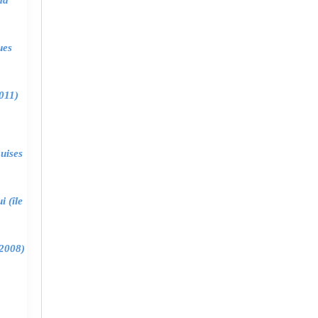
ma
ues
011)
uises
 (île
2008)