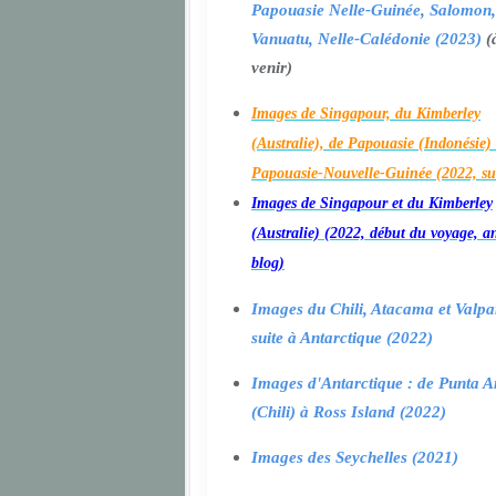
Papouasie Nelle-Guinée, Salomon,
Vanuatu, Nelle-Calédonie (2023)
(
venir)
Images de Singapour, du Kimberley
(Australie), de Papouasie (Indonésie) 
Papouasie-Nouvelle-Guinée (2022, su
Images de Singapour et du Kimberley
(Australie) (2022, début du voyage, a
blog)
Images du Chili, Atacama et Valpa
suite à Antarctique (2022)
Images d'Antarctique : de Punta A
(Chili) à Ross Island (2022)
Images des Seychelles (2021)