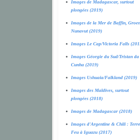
Images de Madagascar, surtout
plongées (2019)
Images de la Mer de Baffin, Groen
Nunavut (2019)
Images Le Cap/Victoria Falls (201
Images Géorgie du Sud/Tristan da
Cunha (2019)
Images Ushuaia/Falkland (2019)
Images des Maldives, surtout
plongées (2018)
Images de Madagascar (2018)
Images d'Argentine & Chili : Terr
Feu à Iguazu (2017)