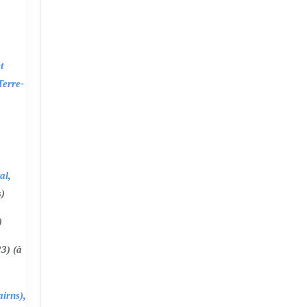
t
Terre-
al,
s)
)
3) (à
irns),