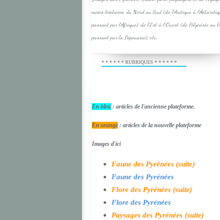
moins lointains, du Nord au Sud (de l'Arctique à l'Antarcti
passant par l'Afrique), de l'Est à l'Ouest (de Polynésie au 
passant par la Papouasie), etc.
* * * * * * RUBRIQUES * * * * * *
En bleu
: articles de l'ancienne plateforme.
En orange
: articles de la nouvelle plateforme
Images d'ici
Faune des Pyrénées (suite)
Faune des Pyrénées
Flore des Pyrénées (suite)
Flore des Pyrénées
Paysages des Pyrénées (suite)