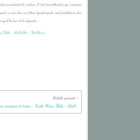
 pris exactement la couleur. C'est l'acanthaster qui a permis
ayant vu non loin un triton (gastéropode seul prédateur des
 qu'il la tue et la déguste.
Rascasse scorpion et triton - Kuda Miaru Thila - Atoll d'Ari - Maldives