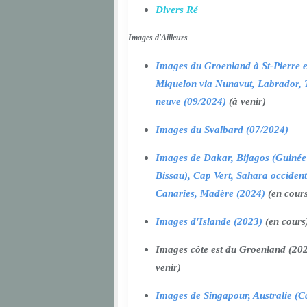
Divers Ré
Images d'Ailleurs
Images du Groenland à St-Pierre e
Miquelon via Nunavut, Labrador, 
neuve (09/2024)
(à venir)
Images du Svalbard (07/2024)
Images de Dakar, Bijagos (Guinée
Bissau), Cap Vert, Sahara occident
Canaries, Madère (2024)
(en cour
Images d'Islande (2023)
(en cours
Images côte est du Groenland (202
venir)
Images de Singapour, Australie (Ca