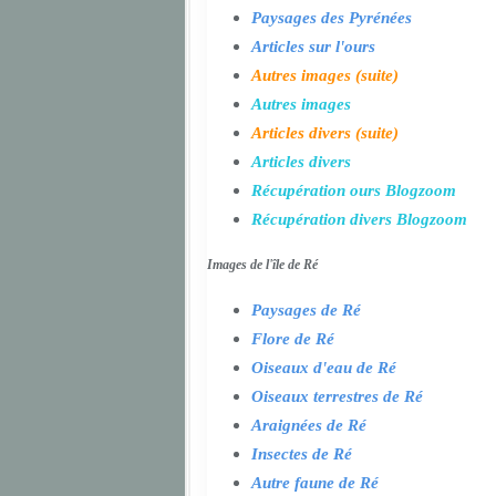
Paysages des Pyrénées
Articles sur l'ours
Autres images (suite)
Autres images
Articles divers (suite)
Articles divers
Récupération ours Blogzoom
Récupération divers Blogzoom
Images de l'île de Ré
Paysages de Ré
Flore de Ré
Oiseaux d'eau de Ré
Oiseaux terrestres de Ré
Araignées de Ré
Insectes de Ré
Autre faune de Ré