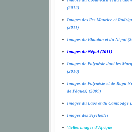
Images du Costa-Rica et du Pana
(2012)
Images des îles Maurice et Rodrig
(2011)
Images du Bhoutan et du Népal (2
Images du Népal (2011)
Images de Polynésie dont les Marq
(2010)
Images de Polynésie et de Rapa Nui
de Pâques) (2009)
Images du Laos et du Cambodge (
Images des Seychelles
Vielles images d'Afrique