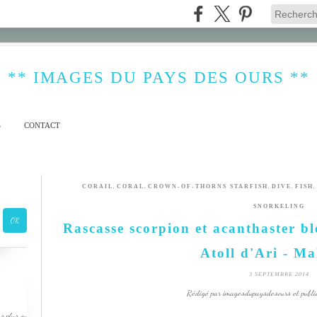
** IMAGES DU PAYS DES OURS **
S
CONTACT
,
,
,
,
,
CORAIL
CORAL
CROWN-OF-THORNS STARFISH
DIVE
FISH
SNORKELING
Rascasse scorpion et acanthaster b
Atoll d'Ari - Ma
3 SEPTEMBRE 2014
Rédigé par imagesdupaysdesours et publi
s plus ou