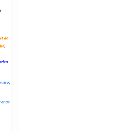
à
et de
ite)
ncien
raiso,
renas