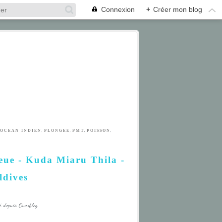
Connexion
+
Créer mon blog
,
,
,
,
OCEAN INDIEN
PLONGEE
PMT
POISSON
leue - Kuda Miaru Thila -
ldives
é depuis Overblog