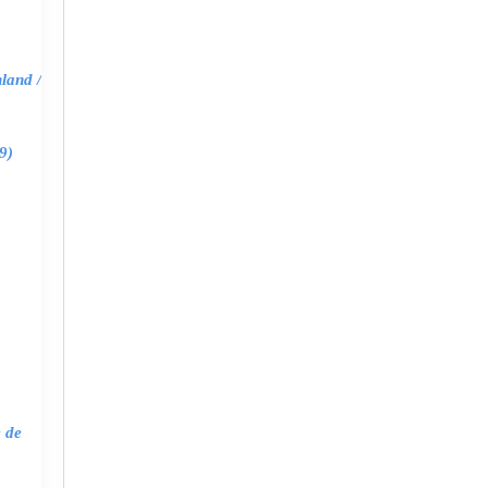
land /
9)
e de