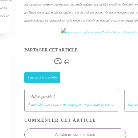
La rascasse scorpion est presque invisible aplatie sur un bloc corallien dont elle a
que en
d'attirer notre œil et de la repérer. Ici on voit les mains de notre moniteur qui, 
Pérou en
acanthasters), l'a ramassé et va le poser sur l'étoile de mer dévoreuse de corail afin
PARTAGER CET ARTICLE
S'inscrire à la newsletter
A première vue vous ne me voyez pas et pourtant je suis bien là ! - Kuda Miaru Thila - Atoll d'Ari - Maldives
COMMENTER CET ARTICLE
Ajouter un commentaire