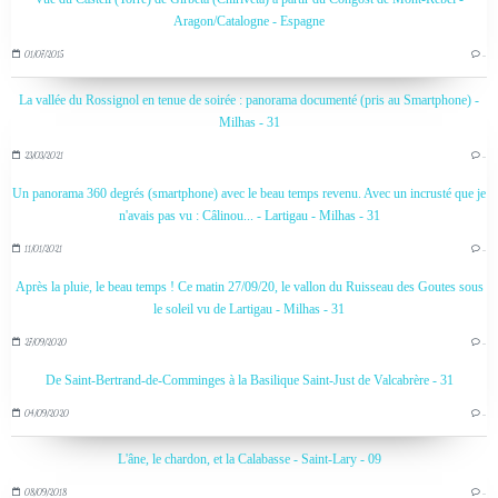
Aragon/Catalogne - Espagne
01/07/2015
…
La vallée du Rossignol en tenue de soirée : panorama documenté (pris au Smartphone) -
Milhas - 31
23/03/2021
…
Un panorama 360 degrés (smartphone) avec le beau temps revenu. Avec un incrusté que je
n'avais pas vu : Câlinou... - Lartigau - Milhas - 31
11/01/2021
…
Après la pluie, le beau temps ! Ce matin 27/09/20, le vallon du Ruisseau des Goutes sous
le soleil vu de Lartigau - Milhas - 31
27/09/2020
…
De Saint-Bertrand-de-Comminges à la Basilique Saint-Just de Valcabrère - 31
04/09/2020
…
L'âne, le chardon, et la Calabasse - Saint-Lary - 09
08/09/2018
…