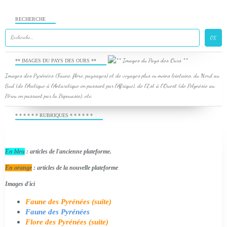
RECHERCHE
** IMAGES DU PAYS DES OURS **
Images des Pyrénées (Faune, flore, paysages) et de voyages plus ou moins lointains, du Nord au
Sud (de l'Arctique à l'Antarctique en passant par l'Afrique), de l'Est à l'Ouest (de Polynésie au
Pérou en passant par la Papouasie), etc.
* * * * * * RUBRIQUES * * * * * *
En bleu
: articles de l'ancienne plateforme.
En orange
: articles de la nouvelle plateforme
Images d'ici
Faune des Pyrénées (suite)
Faune des Pyrénées
Flore des Pyrénées (suite)