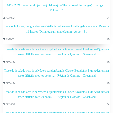
14/04/2021 : le retour du (ou des) blaireau(x) (The return of the badger) - Lartigau -
Milhas - 31
14/04/2021
…
Stellaire holostée, Langue d'oiseau (Stellaria holostea) et Ornithogale à ombelle, Dame de
11 heures (Ornithogalum umbellatum) - Aspet - 31
13/04/2021
…
Trace de la balade vers le belvédère surplombant le Glacier Bowdoin (4 km A/R), terrain
assez difficile avec les bottes ... - Région de Qaanaaq - Groenland
28/09/2019
…
Trace de la balade vers le belvédère surplombant le Glacier Bowdoin (4 km A/R), terrain
assez difficile avec les bottes ... - Région de Qaanaaq - Groenland
28/09/2019
…
Trace de la balade vers le belvédère surplombant le Glacier Bowdoin (4 km A/R), terrain
assez difficile avec les bottes ... - Région de Qaanaaq - Groenland
28/09/2019
…