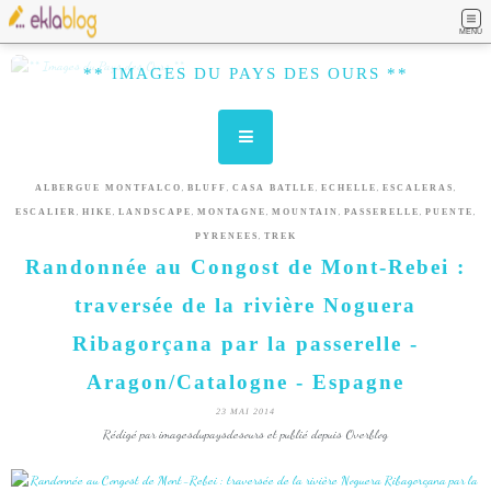
MENU
** IMAGES DU PAYS DES OURS **
,
,
,
,
,
ALBERGUE MONTFALCO
BLUFF
CASA BATLLE
ECHELLE
ESCALERAS
,
,
,
,
,
,
,
ESCALIER
HIKE
LANDSCAPE
MONTAGNE
MOUNTAIN
PASSERELLE
PUENTE
,
PYRENEES
TREK
Randonnée au Congost de Mont-Rebei :
traversée de la rivière Noguera
Ribagorçana par la passerelle -
Aragon/Catalogne - Espagne
23 MAI 2014
Rédigé par imagesdupaysdesours et publié depuis Overblog