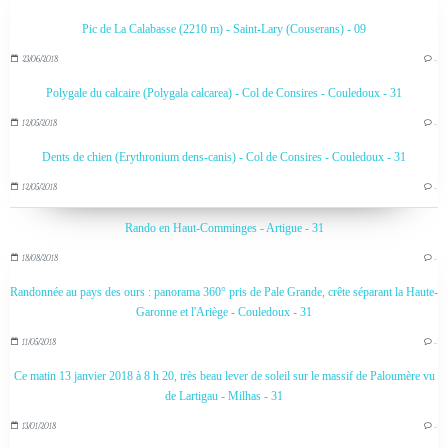
Pic de La Calabasse (2210 m) - Saint-Lary (Couserans) - 09
23/06/2018
…
Polygale du calcaire (Polygala calcarea) - Col de Consires - Couledoux - 31
12/05/2018
…
Dents de chien (Erythronium dens-canis) - Col de Consires - Couledoux - 31
12/05/2018
…
Rando en Haut-Comminges - Artigue - 31
18/08/2018
…
Randonnée au pays des ours : panorama 360° pris de Pale Grande, crête séparant la Haute-
Garonne et l'Ariège - Couledoux - 31
11/05/2018
…
Ce matin 13 janvier 2018 à 8 h 20, très beau lever de soleil sur le massif de Paloumère vu
de Lartigau - Milhas - 31
13/01/2018
…