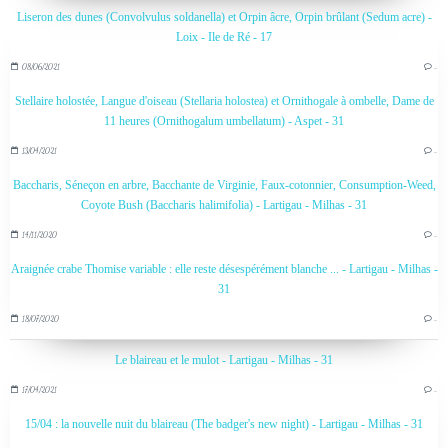
Liseron des dunes (Convolvulus soldanella) et Orpin âcre, Orpin brûlant (Sedum acre) -
Loix - Ile de Ré - 17
08/06/2021
…
Stellaire holostée, Langue d'oiseau (Stellaria holostea) et Ornithogale à ombelle, Dame de
11 heures (Ornithogalum umbellatum) - Aspet - 31
13/04/2021
…
Baccharis, Séneçon en arbre, Bacchante de Virginie, Faux-cotonnier, Consumption-Weed,
Coyote Bush (Baccharis halimifolia) - Lartigau - Milhas - 31
14/11/2020
…
Araignée crabe Thomise variable : elle reste désespérément blanche ... - Lartigau - Milhas -
31
18/07/2020
…
Le blaireau et le mulot - Lartigau - Milhas - 31
17/04/2021
…
15/04 : la nouvelle nuit du blaireau (The badger's new night) - Lartigau - Milhas - 31