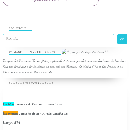
Ajouter un commentaire
RECHERCHE
** IMAGES DU PAYS DES OURS **
Images des Pyrénées (Faune, flore, paysages) et de voyages plus ou moins lointains, du Nord au
Sud (de l'Arctique à l'Antarctique en passant par l'Afrique), de l'Est à l'Ouest (de Polynésie au
Pérou en passant par la Papouasie), etc.
* * * * * * RUBRIQUES * * * * * *
En bleu
: articles de l'ancienne plateforme.
En orange
: articles de la nouvelle plateforme
Images d'ici