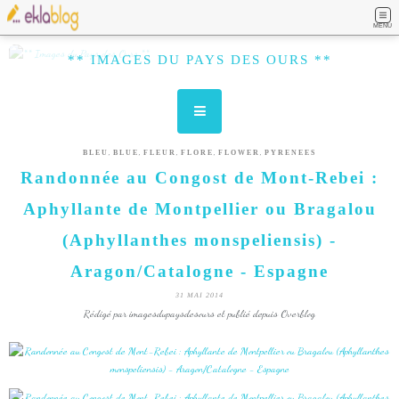
MENU
** IMAGES DU PAYS DES OURS **
,
,
,
,
,
BLEU
BLUE
FLEUR
FLORE
FLOWER
PYRENEES
Randonnée au Congost de Mont-Rebei :
Aphyllante de Montpellier ou Bragalou
(Aphyllanthes monspeliensis) -
Aragon/Catalogne - Espagne
31 MAI 2014
Rédigé par imagesdupaysdesours et publié depuis Overblog