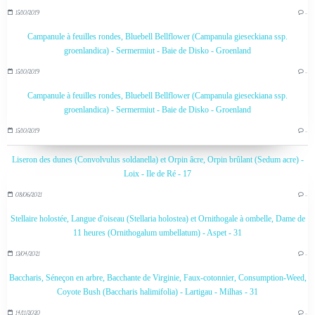
15/10/2019
…
Campanule à feuilles rondes, Bluebell Bellflower (Campanula gieseckiana ssp.
groenlandica) - Sermermiut - Baie de Disko - Groenland
15/10/2019
…
Campanule à feuilles rondes, Bluebell Bellflower (Campanula gieseckiana ssp.
groenlandica) - Sermermiut - Baie de Disko - Groenland
15/10/2019
…
Liseron des dunes (Convolvulus soldanella) et Orpin âcre, Orpin brûlant (Sedum acre) -
Loix - Ile de Ré - 17
08/06/2021
…
Stellaire holostée, Langue d'oiseau (Stellaria holostea) et Ornithogale à ombelle, Dame de
11 heures (Ornithogalum umbellatum) - Aspet - 31
13/04/2021
…
Baccharis, Séneçon en arbre, Bacchante de Virginie, Faux-cotonnier, Consumption-Weed,
Coyote Bush (Baccharis halimifolia) - Lartigau - Milhas - 31
14/11/2020
…