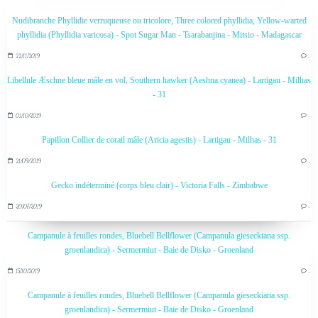
Nudibranche Phyllidie verruqueuse ou tricolore, Three colored phyllidia, Yellow-warted
phyllidia (Phyllidia varicosa) - Spot Sugar Man - Tsarabanjina - Mitsio - Madagascar
22/11/2019
…
Libellule Æschne bleue mâle en vol, Southern hawker (Aeshna cyanea) - Lartigau - Milhas
- 31
01/10/2019
…
Papillon Collier de corail mâle (Aricia agestis) - Lartigau - Milhas - 31
21/09/2019
…
Gecko indéterminé (corps bleu clair) - Victoria Falls - Zimbabwe
20/07/2019
…
Campanule à feuilles rondes, Bluebell Bellflower (Campanula gieseckiana ssp.
groenlandica) - Sermermiut - Baie de Disko - Groenland
15/10/2019
…
Campanule à feuilles rondes, Bluebell Bellflower (Campanula gieseckiana ssp.
groenlandica) - Sermermiut - Baie de Disko - Groenland