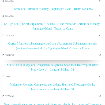
08/06/2019
…
Encore des Gorfous de Moseley - Nightingale Island - Tristan da Cunha
08/06/2019
…
Le High Peak (365 m) surplombant "The Huts" et une colonie de Gorfous de Moseley -
Nightingale Island - Tristan da Cunha
08/06/2019
…
Otaries à fourrure subantarctique, ou Otarie d'Amsterdam, Subantarctic fur seals
(Arctocephalus tropicalis ) - Nightingale Island - Tristan da Cunha
07/06/2019
…
Suite et fin de la saga des Grimpereaux des jardins, Short-toed Treecreepe (Certhia
brachydactyla) - Lartigau - Milhas - 31
03/06/2020
…
Madame et Monsieur Grimpereau des jardins, Short-toed Treecreepe (Certhia
brachydactyla) - Lartigau - Milhas - 31
31/05/2020
…
Nourrissage de jeunes par un couple de Grimpereaux des jardins, Short-toed Treecreepe