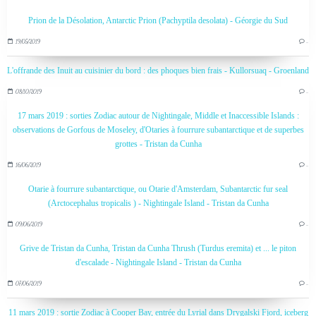
Prion de la Désolation, Antarctic Prion (Pachyptila desolata) - Géorgie du Sud
19/05/2019
…
L'offrande des Inuit au cuisinier du bord : des phoques bien frais - Kullorsuaq - Groenland
08/10/2019
…
17 mars 2019 : sorties Zodiac autour de Nightingale, Middle et Inaccessible Islands :
observations de Gorfous de Moseley, d'Otaries à fourrure subantarctique et de superbes
grottes - Tristan da Cunha
16/06/2019
…
Otarie à fourrure subantarctique, ou Otarie d'Amsterdam, Subantarctic fur seal
(Arctocephalus tropicalis ) - Nightingale Island - Tristan da Cunha
09/06/2019
…
Grive de Tristan da Cunha, Tristan da Cunha Thrush (Turdus eremita) et ... le piton
d'escalade - Nightingale Island - Tristan da Cunha
07/06/2019
…
11 mars 2019 : sortie Zodiac à Cooper Bay, entrée du Lyrial dans Drygalski Fjord, iceberg