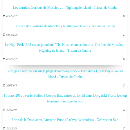
Les derniers Gorfous de Moseley ... - Nightingale Island - Tristan da Cunha
08/06/2019
…
Encore des Gorfous de Moseley - Nightingale Island - Tristan da Cunha
08/06/2019
…
Le High Peak (365 m) surplombant "The Huts" et une colonie de Gorfous de Moseley -
Nightingale Island - Tristan da Cunha
08/06/2019
…
Vestiges d'occupation sur la plage d'Archway Rock - The Glen - Quest Bay - Gough
Island - Tristan da Cunha
30/05/2019
…
11 mars 2019 : sortie Zodiac à Cooper Bay, entrée du Lyrial dans Drygalski Fjord, iceberg
tabulaire - Géorgie du Sud
21/05/2019
…
Prion de la Désolation, Antarctic Prion (Pachyptila desolata) - Géorgie du Sud
19/05/2019
…