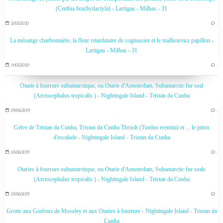
(Certhia brachydactyla) - Lartigau - Milhas - 31
31/05/2020
…
La mésange charbonnière, la fleur retardataire de cognassier et le malheureux papillon -
Lartigau - Milhas - 31
14/05/2020
…
Otarie à fourrure subantarctique, ou Otarie d'Amsterdam, Subantarctic fur seal
(Arctocephalus tropicalis ) - Nightingale Island - Tristan da Cunha
09/06/2019
…
Grive de Tristan da Cunha, Tristan da Cunha Thrush (Turdus eremita) et ... le piton
d'escalade - Nightingale Island - Tristan da Cunha
07/06/2019
…
Otaries à fourrure subantarctique, ou Otarie d'Amsterdam, Subantarctic fur seals
(Arctocephalus tropicalis ) - Nightingale Island - Tristan da Cunha
07/06/2019
…
Grotte aux Gorfous de Moseley et aux Otaries à fourrure - Nightingale Island - Tristan da
Cunha