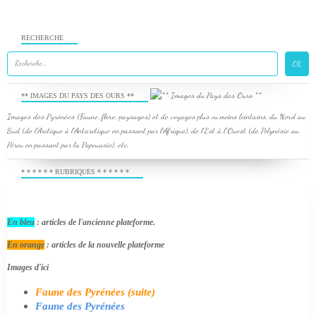
RECHERCHE
** IMAGES DU PAYS DES OURS **
Images des Pyrénées (Faune, flore, paysages) et de voyages plus ou moins lointains, du Nord au
Sud (de l'Arctique à l'Antarctique en passant par l'Afrique), de l'Est à l'Ouest (de Polynésie au
Pérou en passant par la Papouasie), etc.
* * * * * * RUBRIQUES * * * * * *
En bleu
: articles de l'ancienne plateforme.
En orange
: articles de la nouvelle plateforme
Images d'ici
Faune des Pyrénées (suite)
Faune des Pyrénées