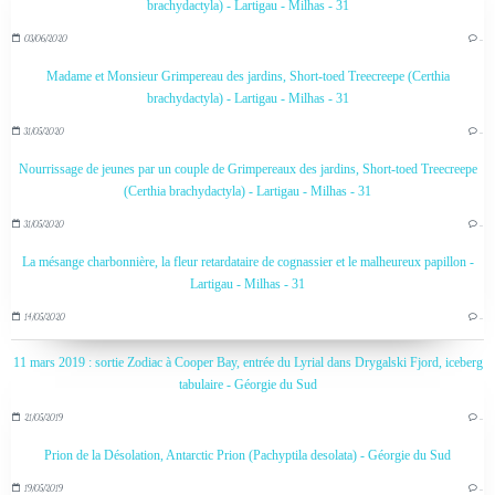
brachydactyla) - Lartigau - Milhas - 31
03/06/2020
…
Madame et Monsieur Grimpereau des jardins, Short-toed Treecreepe (Certhia
brachydactyla) - Lartigau - Milhas - 31
31/05/2020
…
Nourrissage de jeunes par un couple de Grimpereaux des jardins, Short-toed Treecreepe
(Certhia brachydactyla) - Lartigau - Milhas - 31
31/05/2020
…
La mésange charbonnière, la fleur retardataire de cognassier et le malheureux papillon -
Lartigau - Milhas - 31
14/05/2020
…
11 mars 2019 : sortie Zodiac à Cooper Bay, entrée du Lyrial dans Drygalski Fjord, iceberg
tabulaire - Géorgie du Sud
21/05/2019
…
Prion de la Désolation, Antarctic Prion (Pachyptila desolata) - Géorgie du Sud
19/05/2019
…