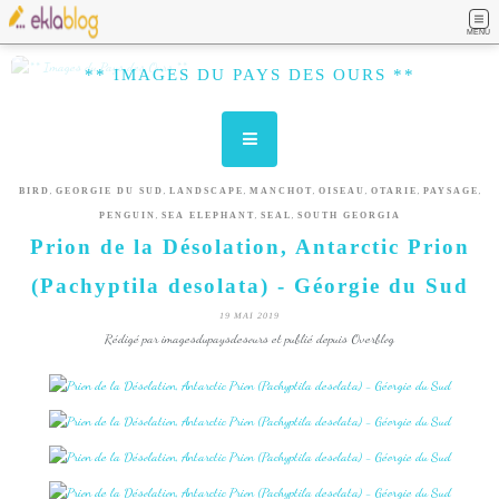
MENU
** IMAGES DU PAYS DES OURS **
,
,
,
,
,
,
,
BIRD
GEORGIE DU SUD
LANDSCAPE
MANCHOT
OISEAU
OTARIE
PAYSAGE
,
,
,
PENGUIN
SEA ELEPHANT
SEAL
SOUTH GEORGIA
Prion de la Désolation, Antarctic Prion
(Pachyptila desolata) - Géorgie du Sud
19 MAI 2019
Rédigé par imagesdupaysdesours et publié depuis Overblog