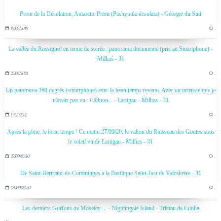
Prion de la Désolation, Antarctic Prion (Pachyptila desolata) - Géorgie du Sud
19/05/2019
…
La vallée du Rossignol en tenue de soirée : panorama documenté (pris au Smartphone) -
Milhas - 31
23/03/2021
…
Un panorama 360 degrés (smartphone) avec le beau temps revenu. Avec un incrusté que je
n'avais pas vu : Câlinou... - Lartigau - Milhas - 31
11/01/2021
…
Après la pluie, le beau temps ! Ce matin 27/09/20, le vallon du Ruisseau des Goutes sous
le soleil vu de Lartigau - Milhas - 31
27/09/2020
…
De Saint-Bertrand-de-Comminges à la Basilique Saint-Just de Valcabrère - 31
04/09/2020
…
Les derniers Gorfous de Moseley ... - Nightingale Island - Tristan da Cunha