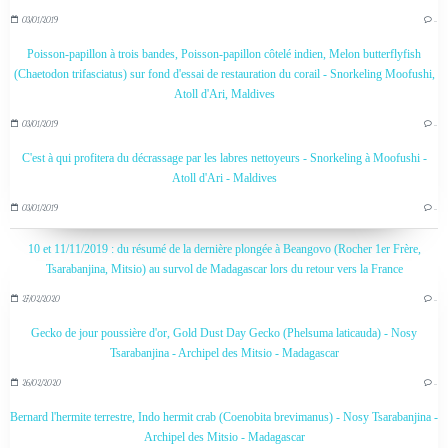
03/01/2019
…
Poisson-papillon à trois bandes, Poisson-papillon côtelé indien, Melon butterflyfish
(Chaetodon trifasciatus) sur fond d'essai de restauration du corail - Snorkeling Moofushi,
Atoll d'Ari, Maldives
03/01/2019
…
C'est à qui profitera du décrassage par les labres nettoyeurs - Snorkeling à Moofushi -
Atoll d'Ari - Maldives
03/01/2019
…
10 et 11/11/2019 : du résumé de la dernière plongée à Beangovo (Rocher 1er Frère,
Tsarabanjina, Mitsio) au survol de Madagascar lors du retour vers la France
27/02/2020
…
Gecko de jour poussière d'or, Gold Dust Day Gecko (Phelsuma laticauda) - Nosy
Tsarabanjina - Archipel des Mitsio - Madagascar
26/02/2020
…
Bernard l'hermite terrestre, Indo hermit crab (Coenobita brevimanus) - Nosy Tsarabanjina -
Archipel des Mitsio - Madagascar