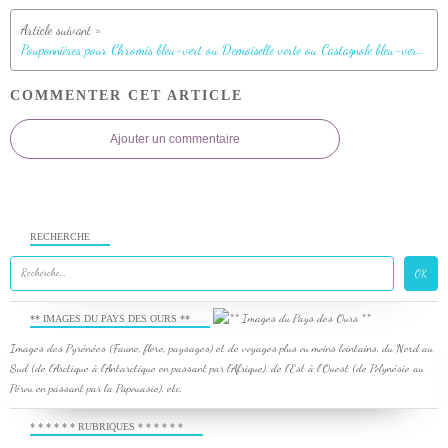
Pouponnières pour Chromis bleu-vert ou Demoiselle verte ou Castagnole bleu-vert, Bluegreen chromis or puller (Chromis viridis) - Pearl Havaiki - Atoll de Fakarava - Tuamotu - Polynésie française
COMMENTER CET ARTICLE
Ajouter un commentaire
RECHERCHE
** IMAGES DU PAYS DES OURS **
Images des Pyrénées (Faune, flore, paysages) et de voyages plus ou moins lointains, du Nord au
Sud (de l'Arctique à l'Antarctique en passant par l'Afrique), de l'Est à l'Ouest (de Polynésie au
Pérou en passant par la Papouasie), etc.
* * * * * * RUBRIQUES * * * * * *