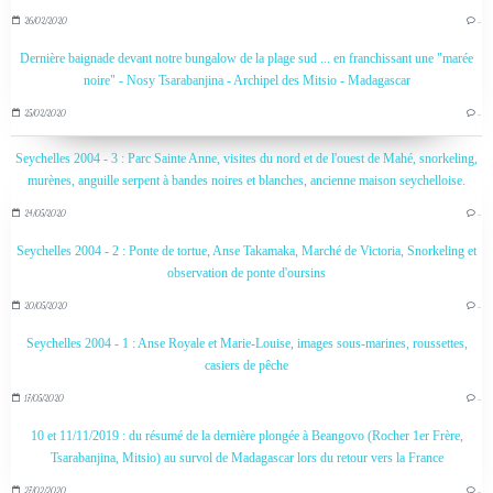
26/02/2020
…
Dernière baignade devant notre bungalow de la plage sud ... en franchissant une "marée
noire" - Nosy Tsarabanjina - Archipel des Mitsio - Madagascar
25/02/2020
…
Seychelles 2004 - 3 : Parc Sainte Anne, visites du nord et de l'ouest de Mahé, snorkeling,
murènes, anguille serpent à bandes noires et blanches, ancienne maison seychelloise.
24/05/2020
…
Seychelles 2004 - 2 : Ponte de tortue, Anse Takamaka, Marché de Victoria, Snorkeling et
observation de ponte d'oursins
20/05/2020
…
Seychelles 2004 - 1 : Anse Royale et Marie-Louise, images sous-marines, roussettes,
casiers de pêche
17/05/2020
…
10 et 11/11/2019 : du résumé de la dernière plongée à Beangovo (Rocher 1er Frère,
Tsarabanjina, Mitsio) au survol de Madagascar lors du retour vers la France
27/02/2020
…