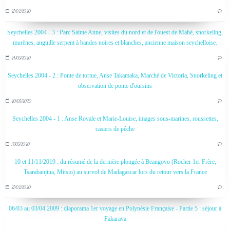
27/02/2020
…
Seychelles 2004 - 3 : Parc Sainte Anne, visites du nord et de l'ouest de Mahé, snorkeling,
murènes, anguille serpent à bandes noires et blanches, ancienne maison seychelloise.
24/05/2020
…
Seychelles 2004 - 2 : Ponte de tortue, Anse Takamaka, Marché de Victoria, Snorkeling et
observation de ponte d'oursins
20/05/2020
…
Seychelles 2004 - 1 : Anse Royale et Marie-Louise, images sous-marines, roussettes,
casiers de pêche
17/05/2020
…
10 et 11/11/2019 : du résumé de la dernière plongée à Beangovo (Rocher 1er Frère,
Tsarabanjina, Mitsio) au survol de Madagascar lors du retour vers la France
27/02/2020
…
06/03 au 03/04 2009 : diaporama 1er voyage en Polynésie Française - Partie 5 : séjour à
Fakarava