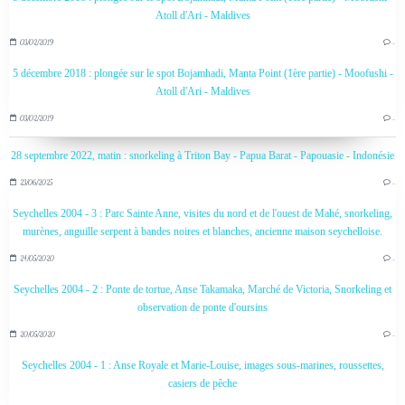
Atoll d'Ari - Maldives
03/02/2019
…
5 décembre 2018 : plongée sur le spot Bojamhadi, Manta Point (1ère partie) - Moofushi -
Atoll d'Ari - Maldives
03/02/2019
…
28 septembre 2022, matin : snorkeling à Triton Bay - Papua Barat - Papouasie - Indonésie
23/06/2025
…
Seychelles 2004 - 3 : Parc Sainte Anne, visites du nord et de l'ouest de Mahé, snorkeling,
murènes, anguille serpent à bandes noires et blanches, ancienne maison seychelloise.
24/05/2020
…
Seychelles 2004 - 2 : Ponte de tortue, Anse Takamaka, Marché de Victoria, Snorkeling et
observation de ponte d'oursins
20/05/2020
…
Seychelles 2004 - 1 : Anse Royale et Marie-Louise, images sous-marines, roussettes,
casiers de pêche