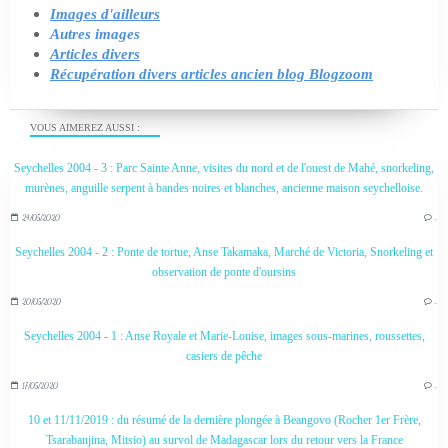
Images d'ailleurs
Autres images
Articles divers
Récupération divers articles ancien blog Blogzoom
VOUS AIMEREZ AUSSI :
Seychelles 2004 - 3 : Parc Sainte Anne, visites du nord et de l'ouest de Mahé, snorkeling,
murènes, anguille serpent à bandes noires et blanches, ancienne maison seychelloise.
24/05/2020
…
Seychelles 2004 - 2 : Ponte de tortue, Anse Takamaka, Marché de Victoria, Snorkeling et
observation de ponte d'oursins
20/05/2020
…
Seychelles 2004 - 1 : Anse Royale et Marie-Louise, images sous-marines, roussettes,
casiers de pêche
17/05/2020
…
10 et 11/11/2019 : du résumé de la dernière plongée à Beangovo (Rocher 1er Frère,
Tsarabanjina, Mitsio) au survol de Madagascar lors du retour vers la France