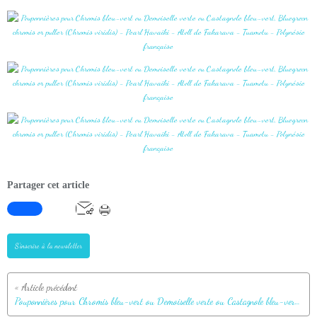
Partager cet article
S'inscrire à la newsletter
Pouponnières pour Chromis bleu-vert ou Demoiselle verte ou Castagnole bleu-vert, Bluegreen chromis or puller (Chromis viridis) - Pearl Havaiki - Atoll de Fakarava - Tuamotu - Polynésie française