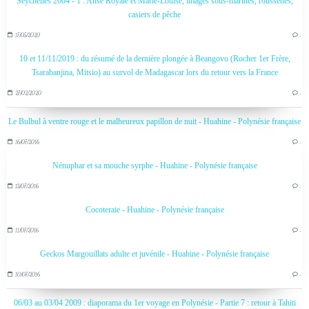
Seychelles 2004 - 1 : Anse Royale et Marie-Louise, images sous-marines, roussettes,
casiers de pêche
17/05/2020
…
10 et 11/11/2019 : du résumé de la dernière plongée à Beangovo (Rocher 1er Frère,
Tsarabanjina, Mitsio) au survol de Madagascar lors du retour vers la France
27/02/2020
…
Le Bulbul à ventre rouge et le malheureux papillon de nuit - Huahine - Polynésie française
16/07/2016
…
Nénuphar et sa mouche syrphe - Huahine - Polynésie française
13/07/2016
…
Cocoteraie - Huahine - Polynésie française
11/07/2016
…
Geckos Margouillats adulte et juvénile - Huahine - Polynésie française
10/07/2016
…
06/03 au 03/04 2009 : diaporama du 1er voyage en Polynésie - Partie 7 : retour à Tahiti