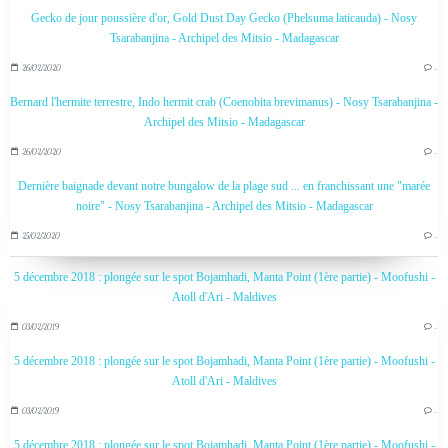
Gecko de jour poussière d'or, Gold Dust Day Gecko (Phelsuma laticauda) - Nosy
Tsarabanjina - Archipel des Mitsio - Madagascar
26/02/2020
…
Bernard l'hermite terrestre, Indo hermit crab (Coenobita brevimanus) - Nosy Tsarabanjina -
Archipel des Mitsio - Madagascar
26/02/2020
…
Dernière baignade devant notre bungalow de la plage sud ... en franchissant une "marée
noire" - Nosy Tsarabanjina - Archipel des Mitsio - Madagascar
25/02/2020
…
5 décembre 2018 : plongée sur le spot Bojamhadi, Manta Point (1ère partie) - Moofushi -
Atoll d'Ari - Maldives
03/02/2019
…
5 décembre 2018 : plongée sur le spot Bojamhadi, Manta Point (1ère partie) - Moofushi -
Atoll d'Ari - Maldives
03/02/2019
…
5 décembre 2018 : plongée sur le spot Bojamhadi, Manta Point (1ère partie) - Moofushi -