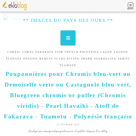
MENU
** IMAGES DU PAYS DES OURS **
,
,
,
,
,
,
,
CORAIL
CORAL
FAKARAVA
FISH
FRENCH POLYNESIA
LAGON
LAGOON
,
,
,
,
,
,
,
PLONGEE
POISSON
REQUIN
SCUBA DIVING
SHARK
SNORKELING
TAHITI
TUAMOTU
Pouponnières pour Chromis bleu-vert ou
Demoiselle verte ou Castagnole bleu-vert,
Bluegreen chromis or puller (Chromis
viridis) - Pearl Havaiki - Atoll de
Fakarava - Tuamotu - Polynésie française
23 FÉVRIER 2016
Rédigé par imagesdupaysdesours et publié depuis Overblog