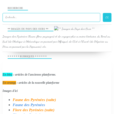
RECHERCHE
** IMAGES DU PAYS DES OURS **
Images des Pyrénées (Faune, flore, paysages) et de voyages plus ou moins lointains, du Nord au
Sud (de l'Arctique à l'Antarctique en passant par l'Afrique), de l'Est à l'Ouest (de Polynésie au
Pérou en passant par la Papouasie), etc.
* * * * * * RUBRIQUES * * * * * *
En bleu
: articles de l'ancienne plateforme.
En orange
: articles de la nouvelle plateforme
Images d'ici
Faune des Pyrénées (suite)
Faune des Pyrénées
Flore des Pyrénées (suite)