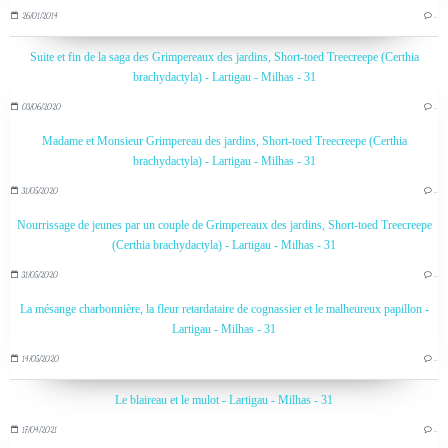
26/01/2014
…
Suite et fin de la saga des Grimpereaux des jardins, Short-toed Treecreepe (Certhia
brachydactyla) - Lartigau - Milhas - 31
03/06/2020
…
Madame et Monsieur Grimpereau des jardins, Short-toed Treecreepe (Certhia
brachydactyla) - Lartigau - Milhas - 31
31/05/2020
…
Nourrissage de jeunes par un couple de Grimpereaux des jardins, Short-toed Treecreepe
(Certhia brachydactyla) - Lartigau - Milhas - 31
31/05/2020
…
La mésange charbonnière, la fleur retardataire de cognassier et le malheureux papillon -
Lartigau - Milhas - 31
14/05/2020
…
Le blaireau et le mulot - Lartigau - Milhas - 31
17/04/2021
…