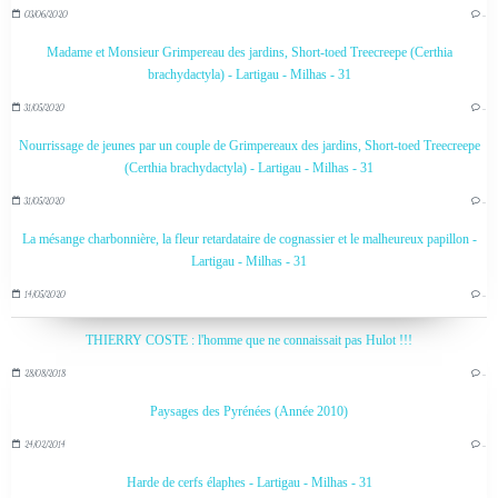
03/06/2020
…
Madame et Monsieur Grimpereau des jardins, Short-toed Treecreepe (Certhia
brachydactyla) - Lartigau - Milhas - 31
31/05/2020
…
Nourrissage de jeunes par un couple de Grimpereaux des jardins, Short-toed Treecreepe
(Certhia brachydactyla) - Lartigau - Milhas - 31
31/05/2020
…
La mésange charbonnière, la fleur retardataire de cognassier et le malheureux papillon -
Lartigau - Milhas - 31
14/05/2020
…
THIERRY COSTE : l'homme que ne connaissait pas Hulot !!!
28/08/2018
…
Paysages des Pyrénées (Année 2010)
24/02/2014
…
Harde de cerfs élaphes - Lartigau - Milhas - 31