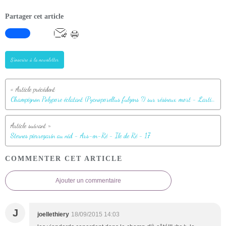
Partager cet article
S'inscrire à la newsletter
Champignon Polypore éclatant (Pycnoporellus fulgens ?) sur résineux mort - Lartigau - Milhas - 31
Sternes pierregarin au nid - Ars-en-Ré - Ile de Ré - 17
COMMENTER CET ARTICLE
Ajouter un commentaire
J
joellethiery
18/09/2015 14:03