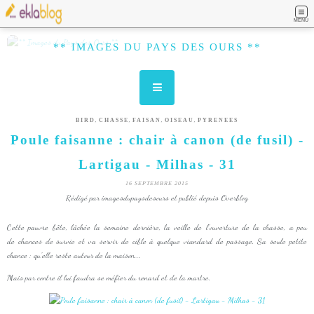
MENU
** IMAGES DU PAYS DES OURS **
,
,
,
,
BIRD
CHASSE
FAISAN
OISEAU
PYRENEES
Poule faisanne : chair à canon (de fusil) -
Lartigau - Milhas - 31
16 SEPTEMBRE 2015
Rédigé par imagesdupaysdesours et publié depuis Overblog
Cette pauvre bête, lâchée la semaine dernière, la veille de l'ouverture de la chasse, a peu
de chances de survie et va servir de cible à quelque viandard de passage. Sa seule petite
chance : qu'elle reste autour de la maison...
Mais par contre il lui faudra se méfier du renard et de la martre.