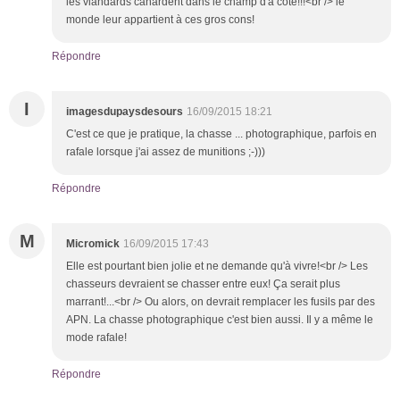
les viandards canardent dans le champ d'à côté!!!<br /> le
monde leur appartient à ces gros cons!
Répondre
I
imagesdupaysdesours
16/09/2015 18:21
C'est ce que je pratique, la chasse ... photographique, parfois en
rafale lorsque j'ai assez de munitions ;-)))
Répondre
M
Micromick
16/09/2015 17:43
Elle est pourtant bien jolie et ne demande qu'à vivre!<br /> Les
chasseurs devraient se chasser entre eux! Ça serait plus
marrant!...<br /> Ou alors, on devrait remplacer les fusils par des
APN. La chasse photographique c'est bien aussi. Il y a même le
mode rafale!
Répondre