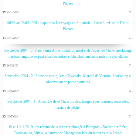
Pâques
26/04/2020
…
06/03 au 03/04 2009 : diaporama 1er voyage en Polynésie - Partie 6 : visite de l'île de
Pâques
26/04/2020
…
Seychelles 2004 - 3 : Parc Sainte Anne, visites du nord et de l'ouest de Mahé, snorkeling,
murènes, anguille serpent à bandes noires et blanches, ancienne maison seychelloise.
24/05/2020
…
Seychelles 2004 - 2 : Ponte de tortue, Anse Takamaka, Marché de Victoria, Snorkeling et
observation de ponte d'oursins
20/05/2020
…
Seychelles 2004 - 1 : Anse Royale et Marie-Louise, images sous-marines, roussettes,
casiers de pêche
17/05/2020
…
10 et 11/11/2019 : du résumé de la dernière plongée à Beangovo (Rocher 1er Frère,
Tsarabanjina, Mitsio) au survol de Madagascar lors du retour vers la France