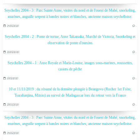
Seychelles 2004 - 3 : Parc Sainte Anne, visites du nord et de l'ouest de Mahé, snorkeling,
murènes, anguille serpent à bandes noires et blanches, ancienne maison seychelloise.
24/05/2020
…
Seychelles 2004 - 2 : Ponte de tortue, Anse Takamaka, Marché de Victoria, Snorkeling et
observation de ponte d'oursins
20/05/2020
…
Seychelles 2004 - 1 : Anse Royale et Marie-Louise, images sous-marines, roussettes,
casiers de pêche
17/05/2020
…
10 et 11/11/2019 : du résumé de la dernière plongée à Beangovo (Rocher 1er Frère,
Tsarabanjina, Mitsio) au survol de Madagascar lors du retour vers la France
27/02/2020
…
Seychelles 2004 - 3 : Parc Sainte Anne, visites du nord et de l'ouest de Mahé, snorkeling,
murènes, anguille serpent à bandes noires et blanches, ancienne maison seychelloise.
24/05/2020
…