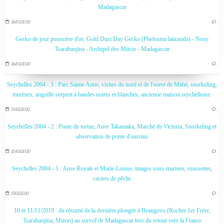
Madagascar
26/02/2020
…
Gecko de jour poussière d'or, Gold Dust Day Gecko (Phelsuma laticauda) - Nosy
Tsarabanjina - Archipel des Mitsio - Madagascar
26/02/2020
…
Seychelles 2004 - 3 : Parc Sainte Anne, visites du nord et de l'ouest de Mahé, snorkeling,
murènes, anguille serpent à bandes noires et blanches, ancienne maison seychelloise.
24/05/2020
…
Seychelles 2004 - 2 : Ponte de tortue, Anse Takamaka, Marché de Victoria, Snorkeling et
observation de ponte d'oursins
20/05/2020
…
Seychelles 2004 - 1 : Anse Royale et Marie-Louise, images sous-marines, roussettes,
casiers de pêche
17/05/2020
…
10 et 11/11/2019 : du résumé de la dernière plongée à Beangovo (Rocher 1er Frère,
Tsarabanjina, Mitsio) au survol de Madagascar lors du retour vers la France