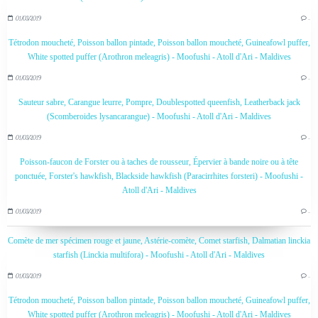
01/03/2019
…
Tétrodon moucheté, Poisson ballon pintade, Poisson ballon moucheté, Guineafowl puffer,
White spotted puffer (Arothron meleagris) - Moofushi - Atoll d'Ari - Maldives
01/03/2019
…
Sauteur sabre, Carangue leurre, Pompre, Doublespotted queenfish, Leatherback jack
(Scomberoides lysancarangue) - Moofushi - Atoll d'Ari - Maldives
01/03/2019
…
Poisson-faucon de Forster ou à taches de rousseur, Épervier à bande noire ou à tête
ponctuée, Forster's hawkfish, Blackside hawkfish (Paracirrhites forsteri) - Moofushi -
Atoll d'Ari - Maldives
01/03/2019
…
Comète de mer spécimen rouge et jaune, Astérie-comète, Comet starfish, Dalmatian linckia
starfish (Linckia multifora) - Moofushi - Atoll d'Ari - Maldives
01/03/2019
…
Tétrodon moucheté, Poisson ballon pintade, Poisson ballon moucheté, Guineafowl puffer,
White spotted puffer (Arothron meleagris) - Moofushi - Atoll d'Ari - Maldives