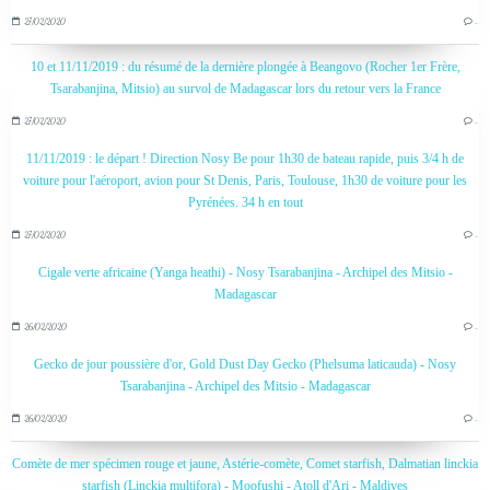
27/02/2020
…
10 et 11/11/2019 : du résumé de la dernière plongée à Beangovo (Rocher 1er Frère,
Tsarabanjina, Mitsio) au survol de Madagascar lors du retour vers la France
27/02/2020
…
11/11/2019 : le départ ! Direction Nosy Be pour 1h30 de bateau rapide, puis 3/4 h de
voiture pour l'aéroport, avion pour St Denis, Paris, Toulouse, 1h30 de voiture pour les
Pyrénées. 34 h en tout
27/02/2020
…
Cigale verte africaine (Yanga heathi) - Nosy Tsarabanjina - Archipel des Mitsio -
Madagascar
26/02/2020
…
Gecko de jour poussière d'or, Gold Dust Day Gecko (Phelsuma laticauda) - Nosy
Tsarabanjina - Archipel des Mitsio - Madagascar
26/02/2020
…
Comète de mer spécimen rouge et jaune, Astérie-comète, Comet starfish, Dalmatian linckia
starfish (Linckia multifora) - Moofushi - Atoll d'Ari - Maldives