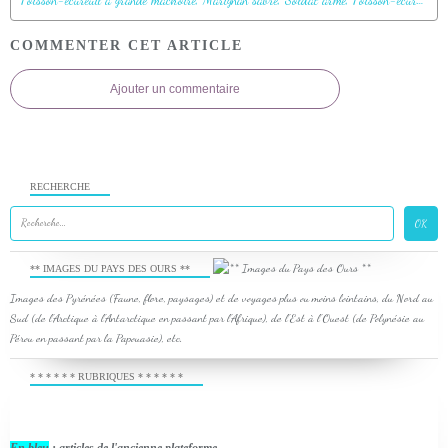
Poisson-écureuil à grande mâchoire, Marignan sabre, Soldat armé, Poisson-écureuil à épines, Sabre squirrelfish (Sargocentron spiniferum) - Moofushi - Atoll d'Ari - Maldives
COMMENTER CET ARTICLE
Ajouter un commentaire
RECHERCHE
** IMAGES DU PAYS DES OURS **
Images des Pyrénées (Faune, flore, paysages) et de voyages plus ou moins lointains, du Nord au
Sud (de l'Arctique à l'Antarctique en passant par l'Afrique), de l'Est à l'Ouest (de Polynésie au
Pérou en passant par la Papouasie), etc.
* * * * * * RUBRIQUES * * * * * *
En bleu
: articles de l'ancienne plateforme.