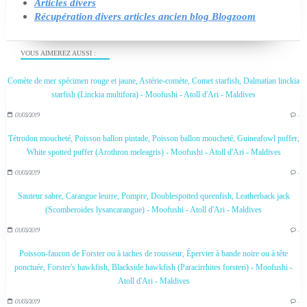
Articles divers
Récupération divers articles ancien blog Blogzoom
VOUS AIMEREZ AUSSI :
Comète de mer spécimen rouge et jaune, Astérie-comète, Comet starfish, Dalmatian linckia
starfish (Linckia multifora) - Moofushi - Atoll d'Ari - Maldives
01/03/2019
…
Tétrodon moucheté, Poisson ballon pintade, Poisson ballon moucheté, Guineafowl puffer,
White spotted puffer (Arothron meleagris) - Moofushi - Atoll d'Ari - Maldives
01/03/2019
…
Sauteur sabre, Carangue leurre, Pompre, Doublespotted queenfish, Leatherback jack
(Scomberoides lysancarangue) - Moofushi - Atoll d'Ari - Maldives
01/03/2019
…
Poisson-faucon de Forster ou à taches de rousseur, Épervier à bande noire ou à tête
ponctuée, Forster's hawkfish, Blackside hawkfish (Paracirrhites forsteri) - Moofushi -
Atoll d'Ari - Maldives
01/03/2019
…