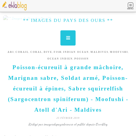
MENU
** IMAGES DU PAYS DES OURS **
,
,
,
,
,
,
,
,
ARI
CORAIL
CORAL
DIVE
FISH
INDIAN OCEAN
MALDIVES
MOOFUSHI
,
OCEAN INDIEN
POISSON
Poisson-écureuil à grande mâchoire,
Marignan sabre, Soldat armé, Poisson-
écureuil à épines, Sabre squirrelfish
(Sargocentron spiniferum) - Moofushi -
Atoll d'Ari - Maldives
25 FÉVRIER 2019
Rédigé par imagesdupaysdesours et publié depuis Overblog