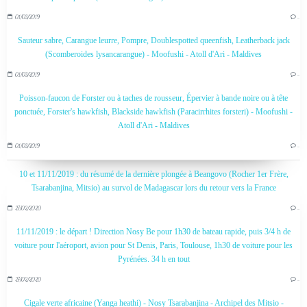
01/03/2019
…
Sauteur sabre, Carangue leurre, Pompre, Doublespotted queenfish, Leatherback jack
(Scomberoides lysancarangue) - Moofushi - Atoll d'Ari - Maldives
01/03/2019
…
Poisson-faucon de Forster ou à taches de rousseur, Épervier à bande noire ou à tête
ponctuée, Forster's hawkfish, Blackside hawkfish (Paracirrhites forsteri) - Moofushi -
Atoll d'Ari - Maldives
01/03/2019
…
10 et 11/11/2019 : du résumé de la dernière plongée à Beangovo (Rocher 1er Frère,
Tsarabanjina, Mitsio) au survol de Madagascar lors du retour vers la France
27/02/2020
…
11/11/2019 : le départ ! Direction Nosy Be pour 1h30 de bateau rapide, puis 3/4 h de
voiture pour l'aéroport, avion pour St Denis, Paris, Toulouse, 1h30 de voiture pour les
Pyrénées. 34 h en tout
27/02/2020
…
Cigale verte africaine (Yanga heathi) - Nosy Tsarabanjina - Archipel des Mitsio -