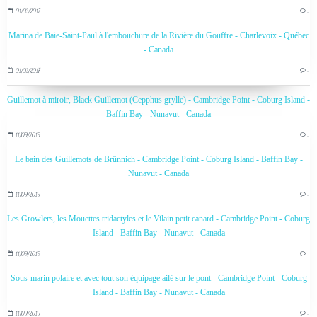
01/03/2017
…
Marina de Baie-Saint-Paul à l'embouchure de la Rivière du Gouffre - Charlevoix - Québec
- Canada
01/03/2017
…
Guillemot à miroir, Black Guillemot (Cepphus grylle) - Cambridge Point - Coburg Island -
Baffin Bay - Nunavut - Canada
11/09/2019
…
Le bain des Guillemots de Brünnich - Cambridge Point - Coburg Island - Baffin Bay -
Nunavut - Canada
11/09/2019
…
Les Growlers, les Mouettes tridactyles et le Vilain petit canard - Cambridge Point - Coburg
Island - Baffin Bay - Nunavut - Canada
11/09/2019
…
Sous-marin polaire et avec tout son équipage ailé sur le pont - Cambridge Point - Coburg
Island - Baffin Bay - Nunavut - Canada
11/09/2019
…