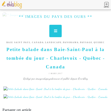
MENU
** IMAGES DU PAYS DES OURS **
,
,
,
,
,
BAIE SAINT PAUL
CANADA
LANDSCAPE
PANORAMA
PAYSAGE
QUEBEC
Petite balade dans Baie-Saint-Paul à la
tombée du jour - Charlevoix - Québec -
Canada
1 MARS 2017
Rédigé par imagesdupaysdesours et publié depuis Overblog
Partager cet article