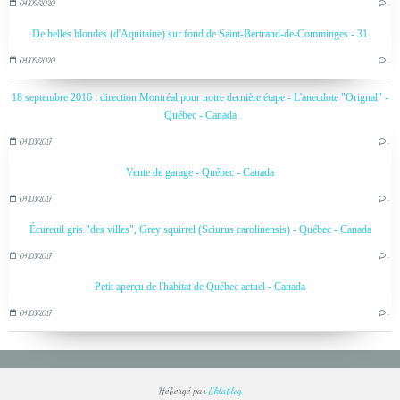
04/09/2020
…
De belles blondes (d'Aquitaine) sur fond de Saint-Bertrand-de-Comminges - 31
04/09/2020
…
18 septembre 2016 : direction Montréal pour notre dernière étape - L'anecdote "Orignal" -
Québec - Canada
04/03/2017
…
Vente de garage - Québec - Canada
04/03/2017
…
Écureuil gris "des villes", Grey squirrel (Sciurus carolinensis) - Québec - Canada
04/03/2017
…
Petit aperçu de l'habitat de Québec actuel - Canada
04/03/2017
…
Hébergé par
Eklablog