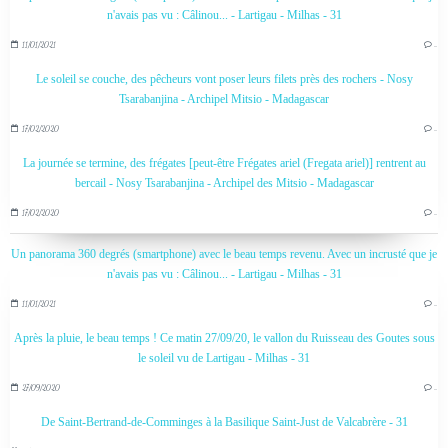
n'avais pas vu : Câlinou... - Lartigau - Milhas - 31
11/01/2021
…
Le soleil se couche, des pêcheurs vont poser leurs filets près des rochers - Nosy
Tsarabanjina - Archipel Mitsio - Madagascar
17/02/2020
…
La journée se termine, des frégates [peut-être Frégates ariel (Fregata ariel)] rentrent au
bercail - Nosy Tsarabanjina - Archipel des Mitsio - Madagascar
17/02/2020
…
Un panorama 360 degrés (smartphone) avec le beau temps revenu. Avec un incrusté que je
n'avais pas vu : Câlinou... - Lartigau - Milhas - 31
11/01/2021
…
Après la pluie, le beau temps ! Ce matin 27/09/20, le vallon du Ruisseau des Goutes sous
le soleil vu de Lartigau - Milhas - 31
27/09/2020
…
De Saint-Bertrand-de-Comminges à la Basilique Saint-Just de Valcabrère - 31