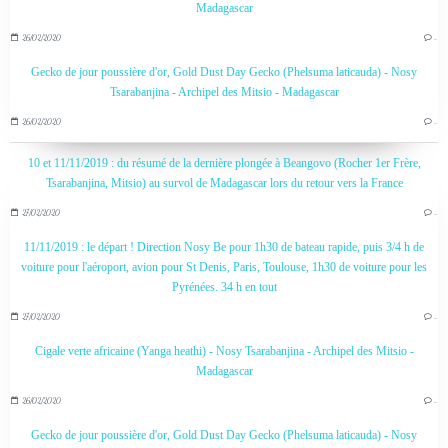
Madagascar
26/02/2020
…
Gecko de jour poussière d'or, Gold Dust Day Gecko (Phelsuma laticauda) - Nosy
Tsarabanjina - Archipel des Mitsio - Madagascar
26/02/2020
…
10 et 11/11/2019 : du résumé de la dernière plongée à Beangovo (Rocher 1er Frère,
Tsarabanjina, Mitsio) au survol de Madagascar lors du retour vers la France
27/02/2020
…
11/11/2019 : le départ ! Direction Nosy Be pour 1h30 de bateau rapide, puis 3/4 h de
voiture pour l'aéroport, avion pour St Denis, Paris, Toulouse, 1h30 de voiture pour les
Pyrénées. 34 h en tout
27/02/2020
…
Cigale verte africaine (Yanga heathi) - Nosy Tsarabanjina - Archipel des Mitsio -
Madagascar
26/02/2020
…
Gecko de jour poussière d'or, Gold Dust Day Gecko (Phelsuma laticauda) - Nosy