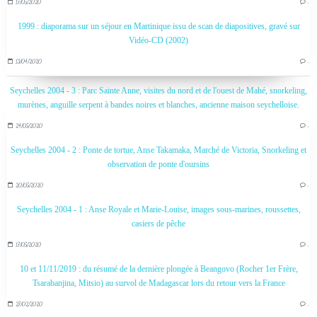
17/05/2020
…
1999 : diaporama sur un séjour en Martinique issu de scan de diapositives, gravé sur
Vidéo-CD (2002)
13/04/2020
…
Seychelles 2004 - 3 : Parc Sainte Anne, visites du nord et de l'ouest de Mahé, snorkeling,
murènes, anguille serpent à bandes noires et blanches, ancienne maison seychelloise.
24/05/2020
…
Seychelles 2004 - 2 : Ponte de tortue, Anse Takamaka, Marché de Victoria, Snorkeling et
observation de ponte d'oursins
20/05/2020
…
Seychelles 2004 - 1 : Anse Royale et Marie-Louise, images sous-marines, roussettes,
casiers de pêche
17/05/2020
…
10 et 11/11/2019 : du résumé de la dernière plongée à Beangovo (Rocher 1er Frère,
Tsarabanjina, Mitsio) au survol de Madagascar lors du retour vers la France
27/02/2020
…