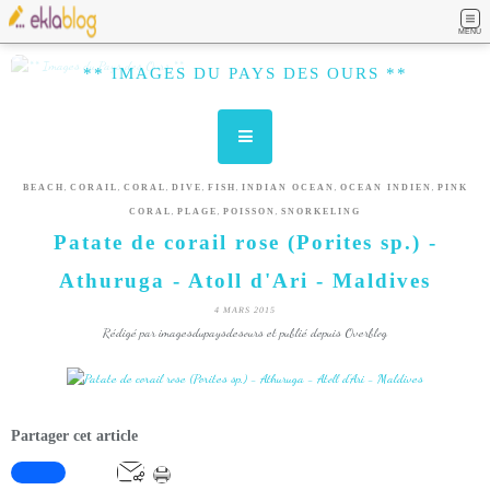
MENU
** IMAGES DU PAYS DES OURS **
,
,
,
,
,
,
,
BEACH
CORAIL
CORAL
DIVE
FISH
INDIAN OCEAN
OCEAN INDIEN
PINK
,
,
,
CORAL
PLAGE
POISSON
SNORKELING
Patate de corail rose (Porites sp.) -
Athuruga - Atoll d'Ari - Maldives
4 MARS 2015
Rédigé par imagesdupaysdesours et publié depuis Overblog
Partager cet article