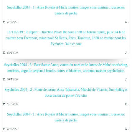
Seychelles 2004 - 1 : Anse Royale et Marie-Louise, images sous-marines, roussettes,
casiers de pêche
17/05/2020
…
11/11/2019 : le départ ! Direction Nosy Be pour 1h30 de bateau rapide, puis 3/4 h de
voiture pour l'aéroport, avion pour St Denis, Paris, Toulouse, 1h30 de voiture pour les
Pyrénées. 34 h en tout
27/02/2020
…
Seychelles 2004 - 3 : Parc Sainte Anne, visites du nord et de l'ouest de Mahé, snorkeling,
murènes, anguille serpent à bandes noires et blanches, ancienne maison seychelloise.
24/05/2020
…
Seychelles 2004 - 2 : Ponte de tortue, Anse Takamaka, Marché de Victoria, Snorkeling et
observation de ponte d'oursins
20/05/2020
…
Seychelles 2004 - 1 : Anse Royale et Marie-Louise, images sous-marines, roussettes,
casiers de pêche
17/05/2020
…