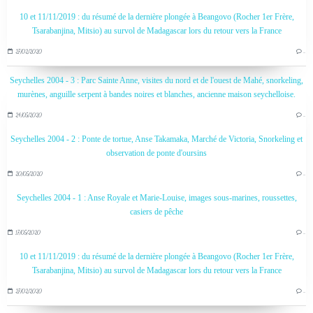
10 et 11/11/2019 : du résumé de la dernière plongée à Beangovo (Rocher 1er Frère,
Tsarabanjina, Mitsio) au survol de Madagascar lors du retour vers la France
27/02/2020
…
Seychelles 2004 - 3 : Parc Sainte Anne, visites du nord et de l'ouest de Mahé, snorkeling,
murènes, anguille serpent à bandes noires et blanches, ancienne maison seychelloise.
24/05/2020
…
Seychelles 2004 - 2 : Ponte de tortue, Anse Takamaka, Marché de Victoria, Snorkeling et
observation de ponte d'oursins
20/05/2020
…
Seychelles 2004 - 1 : Anse Royale et Marie-Louise, images sous-marines, roussettes,
casiers de pêche
17/05/2020
…
10 et 11/11/2019 : du résumé de la dernière plongée à Beangovo (Rocher 1er Frère,
Tsarabanjina, Mitsio) au survol de Madagascar lors du retour vers la France
27/02/2020
…