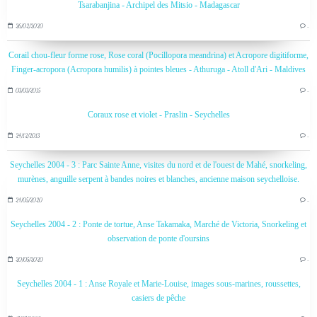
Tsarabanjina - Archipel des Mitsio - Madagascar
26/02/2020
…
Corail chou-fleur forme rose, Rose coral (Pocillopora meandrina) et Acropore digitiforme,
Finger-acropora (Acropora humilis) à pointes bleues - Athuruga - Atoll d'Ari - Maldives
03/03/2015
…
Coraux rose et violet - Praslin - Seychelles
24/12/2013
…
Seychelles 2004 - 3 : Parc Sainte Anne, visites du nord et de l'ouest de Mahé, snorkeling,
murènes, anguille serpent à bandes noires et blanches, ancienne maison seychelloise.
24/05/2020
…
Seychelles 2004 - 2 : Ponte de tortue, Anse Takamaka, Marché de Victoria, Snorkeling et
observation de ponte d'oursins
20/05/2020
…
Seychelles 2004 - 1 : Anse Royale et Marie-Louise, images sous-marines, roussettes,
casiers de pêche