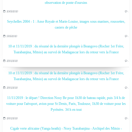
observation de ponte d'oursins
20/05/2020
…
Seychelles 2004 - 1 : Anse Royale et Marie-Louise, images sous-marines, roussettes,
casiers de pêche
17/05/2020
…
10 et 11/11/2019 : du résumé de la dernière plongée à Beangovo (Rocher 1er Frère,
Tsarabanjina, Mitsio) au survol de Madagascar lors du retour vers la France
27/02/2020
…
10 et 11/11/2019 : du résumé de la dernière plongée à Beangovo (Rocher 1er Frère,
Tsarabanjina, Mitsio) au survol de Madagascar lors du retour vers la France
27/02/2020
…
11/11/2019 : le départ ! Direction Nosy Be pour 1h30 de bateau rapide, puis 3/4 h de
voiture pour l'aéroport, avion pour St Denis, Paris, Toulouse, 1h30 de voiture pour les
Pyrénées. 34 h en tout
27/02/2020
…
Cigale verte africaine (Yanga heathi) - Nosy Tsarabanjina - Archipel des Mitsio -