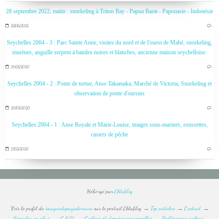
28 septembre 2022, matin : snorkeling à Triton Bay - Papua Barat - Papouasie - Indonésie
23/06/2025
…
Seychelles 2004 - 3 : Parc Sainte Anne, visites du nord et de l'ouest de Mahé, snorkeling,
murènes, anguille serpent à bandes noires et blanches, ancienne maison seychelloise.
24/05/2020
…
Seychelles 2004 - 2 : Ponte de tortue, Anse Takamaka, Marché de Victoria, Snorkeling et
observation de ponte d'oursins
20/05/2020
…
Seychelles 2004 - 1 : Anse Royale et Marie-Louise, images sous-marines, roussettes,
casiers de pêche
17/05/2020
…
Hébergé par
Eklablog
Voir le profil de
imagesdupaysdesours
sur le portail Eklablog
Top articles
Contact
Signaler un abus
C.G.U.
Cookies et données personnelles
Préférences cookies