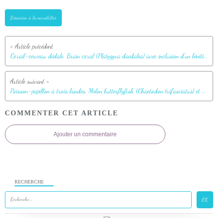
S'inscrire à la newsletter
Corail-cerveau dédale, Brain coral (Platygyra daedalea) avec inclusion d'un bénitier - Athuruga - Atoll d'Ari - Maldives
Poisson-papillon à trois bandes, Melon butterflyfish (Chaetodon trifasciatus) et Chirurgien à queue barrée, Ringtail surgeonfish (Acanthurus blochii) - Athuruga - Atoll d'Ari - Maldives
COMMENTER CET ARTICLE
Ajouter un commentaire
RECHERCHE