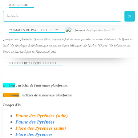
RECHERCHE
** IMAGES DU PAYS DES OURS **
Images des Pyrénées (Faune, flore, paysages) et de voyages plus ou moins lointains, du Nord au
Sud (de l'Arctique à l'Antarctique en passant par l'Afrique), de l'Est à l'Ouest (de Polynésie au
Pérou en passant par la Papouasie), etc.
* * * * * * RUBRIQUES * * * * * *
En bleu
: articles de l'ancienne plateforme.
En orange
: articles de la nouvelle plateforme
Images d'ici
Faune des Pyrénées (suite)
Faune des Pyrénées
Flore des Pyrénées (suite)
Flore des Pyrénées