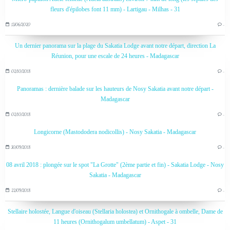
fleurs d'épilobes font 11 mm) - Lartigau - Milhas - 31
13/06/2020
…
Un dernier panorama sur la plage du Sakatia Lodge avant notre départ, direction La
Réunion, pour une escale de 24 heures - Madagascar
02/10/2018
…
Panoramas : dernière balade sur les hauteurs de Nosy Sakatia avant notre départ -
Madagascar
02/10/2018
…
Longicorne (Mastododera nodicollis) - Nosy Sakatia - Madagascar
30/09/2018
…
08 avril 2018 : plongée sur le spot "La Grotte" (2ème partie et fin) - Sakatia Lodge - Nosy
Sakatia - Madagascar
22/09/2018
…
Stellaire holostée, Langue d'oiseau (Stellaria holostea) et Ornithogale à ombelle, Dame de
11 heures (Ornithogalum umbellatum) - Aspet - 31