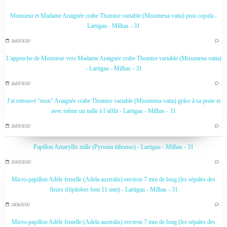
Monsieur et Madame Araignée crabe Thomise variable (Misumena vatia) post copula -
Lartigau - Milhas - 31
26/07/2020
…
L'approche de Monsieur vers Madame Araignée crabe Thomise variable (Misumena vatia)
- Lartigau - Milhas - 31
26/07/2020
…
J'ai retrouvé "mon" Araignée crabe Thomise variable (Misumena vatia) grâce à sa proie et
avec même un mâle à l’affût - Lartigau - Milhas - 31
26/07/2020
…
Papillon Amaryllis mâle (Pyronia tithonus) - Lartigau - Milhas - 31
20/07/2020
…
Micro-papillon Adèle femelle (Adela australis) environ 7 mm de long (les sépales des
fleurs d'épilobes font 11 mm) - Lartigau - Milhas - 31
13/06/2020
…
Micro-papillon Adèle femelle (Adela australis) environ 7 mm de long (les sépales des