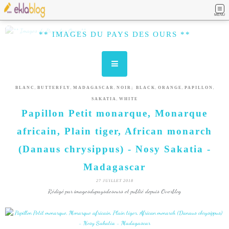
MENU
** IMAGES DU PAYS DES OURS **
,
,
,
,
,
,
BLANC
BUTTERFLY
MADAGASCAR
NOIR; BLACK
ORANGE
PAPILLON
,
SAKATIA
WHITE
Papillon Petit monarque, Monarque
africain, Plain tiger, African monarch
(Danaus chrysippus) - Nosy Sakatia -
Madagascar
27 JUILLET 2018
Rédigé par imagesdupaysdesours et publié depuis Overblog