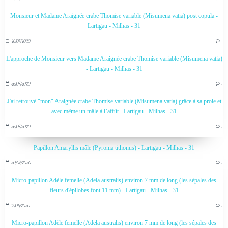
Monsieur et Madame Araignée crabe Thomise variable (Misumena vatia) post copula -
Lartigau - Milhas - 31
26/07/2020
…
L'approche de Monsieur vers Madame Araignée crabe Thomise variable (Misumena vatia)
- Lartigau - Milhas - 31
26/07/2020
…
J'ai retrouvé "mon" Araignée crabe Thomise variable (Misumena vatia) grâce à sa proie et
avec même un mâle à l’affût - Lartigau - Milhas - 31
26/07/2020
…
Papillon Amaryllis mâle (Pyronia tithonus) - Lartigau - Milhas - 31
20/07/2020
…
Micro-papillon Adèle femelle (Adela australis) environ 7 mm de long (les sépales des
fleurs d'épilobes font 11 mm) - Lartigau - Milhas - 31
13/06/2020
…
Micro-papillon Adèle femelle (Adela australis) environ 7 mm de long (les sépales des