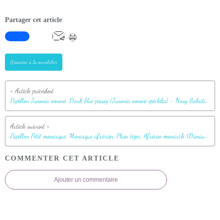
Partager cet article
S'inscrire à la newsletter
Papillon Junonia oenone, Dark blue pansy (Junonia oenone epiclelia) - Nosy Sakatia - Madagascar
Papillon Petit monarque, Monarque africain, Plain tiger, African monarch (Danaus chrysippus) - Nosy Sakatia - Madagascar
COMMENTER CET ARTICLE
Ajouter un commentaire