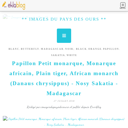
MENU
** IMAGES DU PAYS DES OURS **
,
,
,
,
,
,
BLANC
BUTTERFLY
MADAGASCAR
NOIR; BLACK
ORANGE
PAPILLON
,
SAKATIA
WHITE
Papillon Petit monarque, Monarque
africain, Plain tiger, African monarch
(Danaus chrysippus) - Nosy Sakatia -
Madagascar
27 JUILLET 2018
Rédigé par imagesdupaysdesours et publié depuis Overblog