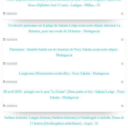
fleurs d'épilobes font 11 mm) - Lartigau - Milhas - 31
13/06/2020
…
Un dernier panorama sur la plage du Sakatia Lodge avant notre départ, direction La
Réunion, pour une escale de 24 heures - Madagascar
02/10/2018
…
Panoramas : dernière balade sur les hauteurs de Nosy Sakatia avant notre départ -
Madagascar
02/10/2018
…
Longicorne (Mastododera nodicollis) - Nosy Sakatia - Madagascar
30/09/2018
…
08 avril 2018 : plongée sur le spot "La Grotte" (2ème partie et fin) - Sakatia Lodge - Nosy
Sakatia - Madagascar
22/09/2018
…
Stellaire holostée, Langue d'oiseau (Stellaria holostea) et Ornithogale à ombelle, Dame de
11 heures (Ornithogalum umbellatum) - Aspet - 31