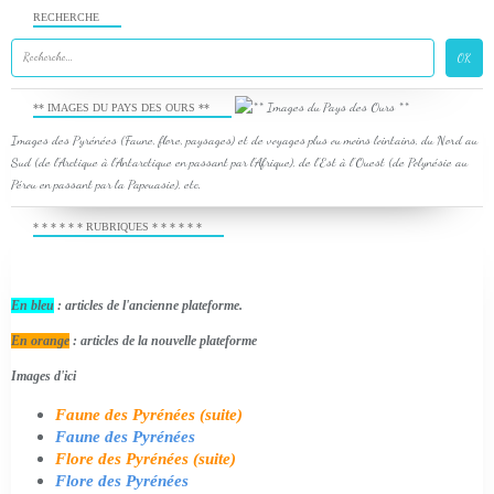
RECHERCHE
** IMAGES DU PAYS DES OURS **
Images des Pyrénées (Faune, flore, paysages) et de voyages plus ou moins lointains, du Nord au
Sud (de l'Arctique à l'Antarctique en passant par l'Afrique), de l'Est à l'Ouest (de Polynésie au
Pérou en passant par la Papouasie), etc.
* * * * * * RUBRIQUES * * * * * *
En bleu
: articles de l'ancienne plateforme.
En orange
: articles de la nouvelle plateforme
Images d'ici
Faune des Pyrénées (suite)
Faune des Pyrénées
Flore des Pyrénées (suite)
Flore des Pyrénées