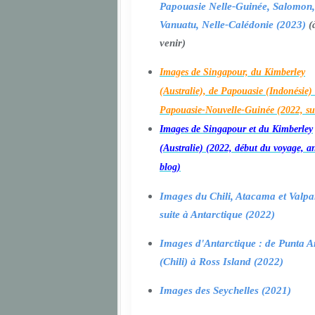
Papouasie Nelle-Guinée, Salomon,
Vanuatu, Nelle-Calédonie (2023)
(
venir)
Images de Singapour, du Kimberley
(Australie), de Papouasie (Indonésie) 
Papouasie-Nouvelle-Guinée (2022, su
Images de Singapour et du Kimberley
(Australie) (2022, début du voyage, a
blog)
Images du Chili, Atacama et Valpa
suite à Antarctique (2022)
Images d'Antarctique : de Punta A
(Chili) à Ross Island (2022)
Images des Seychelles (2021)