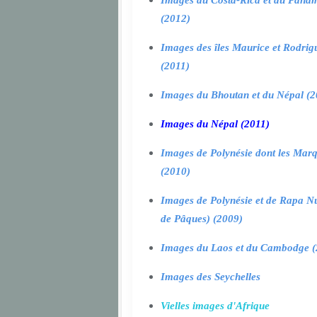
Images du Costa-Rica et du Pana
(2012)
Images des îles Maurice et Rodrig
(2011)
Images du Bhoutan et du Népal (2
Images du Népal (2011)
Images de Polynésie dont les Marq
(2010)
Images de Polynésie et de Rapa Nui
de Pâques) (2009)
Images du Laos et du Cambodge (
Images des Seychelles
Vielles images d'Afrique