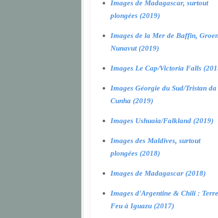
Images de Madagascar, surtout
plongées (2019)
Images de la Mer de Baffin, Groen
Nunavut (2019)
Images Le Cap/Victoria Falls (201
Images Géorgie du Sud/Tristan da
Cunha (2019)
Images Ushuaia/Falkland (2019)
Images des Maldives, surtout
plongées (2018)
Images de Madagascar (2018)
Images d'Argentine & Chili : Terr
Feu à Iguazu (2017)