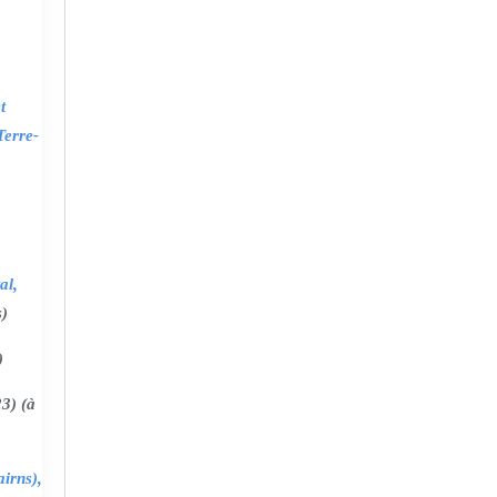
t
Terre-
al,
s)
)
3) (à
irns),