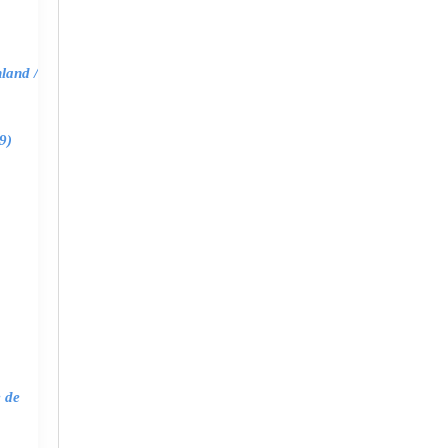
land /
9)
e de