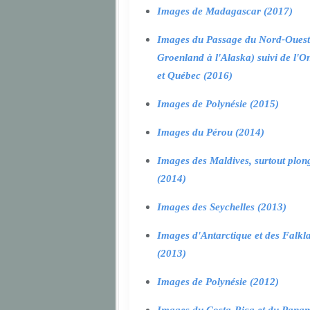
Images de Madagascar (2017)
Images du Passage du Nord-Ouest
Groenland à l'Alaska) suivi de l'O
et Québec (2016)
Images de Polynésie (2015)
Images du Pérou (2014)
Images des Maldives, surtout plon
(2014)
Images des Seychelles (2013)
Images d'Antarctique et des Falkl
(2013)
Images de Polynésie (2012)