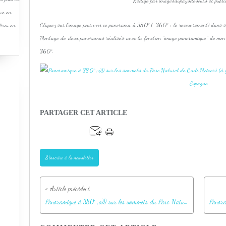
Rédigé par imagesdupaysdesours et publi
que en
Cliquez sur l'image pour voir ce panorama à 380° (
360° + le recouvrement) dans s
Pérou en
Montage de deux panoramas réalisés avec la fonction "image panoramique" de m
360°.
PARTAGER CET ARTICLE
S'inscrire à la newsletter
Panoramique à 380° ;o))) sur les sommets du Parc Naturel de Cadi Moixerò (à gauche la Pedraforca, à droite la Comabona) - Catalogne - Espagne