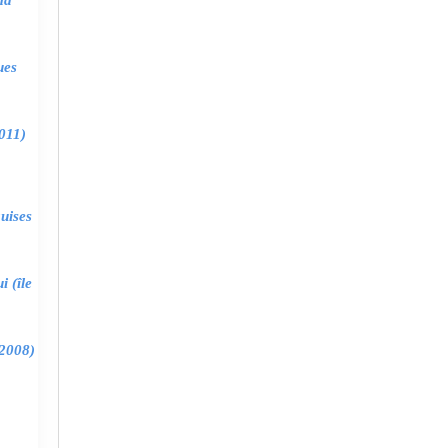
ma
ues
011)
uises
 (île
2008)