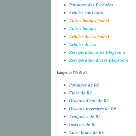
Paysages des Pyrénées
Articles sur l'ours
Autres images (suite)
Autres images
Articles divers (suite)
Articles divers
Récupération ours Blogzoom
Récupération divers Blogzoom
Images de l'île de Ré
Paysages de Ré
Flore de Ré
Oiseaux d'eau de Ré
Oiseaux terrestres de Ré
Araignées de Ré
Insectes de Ré
Autre faune de Ré