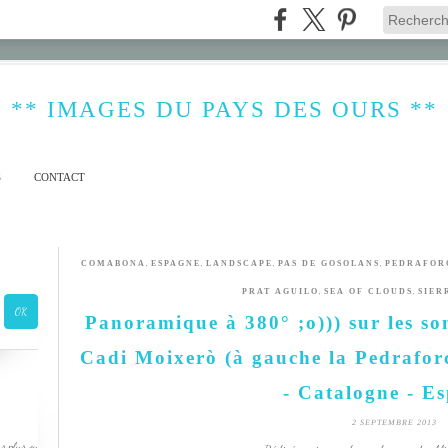
** IMAGES DU PAYS DES OURS **
S
CONTACT
,
,
,
,
COMABONA
ESPAGNE
LANDSCAPE
PAS DE GOSOLANS
PEDRAFOR
,
,
PRAT AGUILO
SEA OF CLOUDS
SIER
Panoramique à 380° ;o))) sur les s
Cadi Moixerò (à gauche la Pedrafor
- Catalogne - E
2 SEPTEMBRE 2013
s plus ou