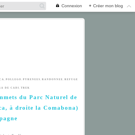
Connexion
+
Créer mon blog
,
,
,
,
CA
POLLEGO
PYRENEES
RANDONNEE
REFUGE
,
RA DE CADI
TREK
ommets du Parc Naturel de
ca, à droite la Comabona)
spagne