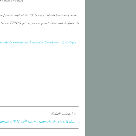
é depuis Overblog
on format original de 7350 x 823 pixels (mais compressé).
on Lumix FZ200 qui ne permet quand même pas de faire du
Panoramique à 380° ;o))) sur les sommets du Parc Naturel de Cadi Moixerò (à gauche la Pedraforca, à droite la Comabona) - Catalogne - Espagne