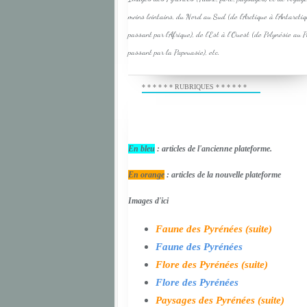
moins lointains, du Nord au Sud (de l'Arctique à l'Antarcti
passant par l'Afrique), de l'Est à l'Ouest (de Polynésie au 
passant par la Papouasie), etc.
* * * * * * RUBRIQUES * * * * * *
En bleu
: articles de l'ancienne plateforme.
En orange
: articles de la nouvelle plateforme
Images d'ici
Faune des Pyrénées (suite)
Faune des Pyrénées
Flore des Pyrénées (suite)
Flore des Pyrénées
Paysages des Pyrénées (suite)