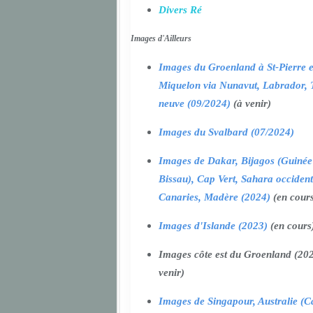
Divers Ré
Images d'Ailleurs
Images du Groenland à St-Pierre e
Miquelon via Nunavut, Labrador, 
neuve (09/2024)
(à venir)
Images du Svalbard (07/2024)
Images de Dakar, Bijagos (Guinée
Bissau), Cap Vert, Sahara occident
Canaries, Madère (2024)
(en cour
Images d'Islande (2023)
(en cours
Images côte est du Groenland (202
venir)
Images de Singapour, Australie (Ca