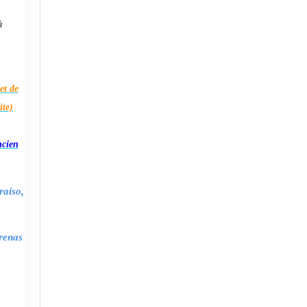
à
et de
ite)
ncien
raiso,
renas