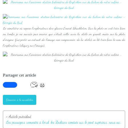
Le cimetière où repose l'explorateur des glaces Ernest Shackleton. Sur la photo on voit très bien
sa tombe, je ne savais pas encore que c'était celle avec la stèle en granit, mais sur la photo
d'origine (j'ai porté un extrait de l'image, non compressée, de la stèle), on lit très bien le nom de
l'explorateur (cliquez sur l'image).
Partager cet article
S'inscrire à la newsletter
Les passagers remontés à bord, les Zodiacs remisés sur le pont supérieur, nous naviguons vers Grytviken - Géorgie du Sud