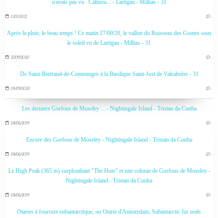
n'avais pas vu : Câlinou... - Lartigau - Milhas - 31
11/01/2021
…
Après la pluie, le beau temps ! Ce matin 27/09/20, le vallon du Ruisseau des Goutes sous
le soleil vu de Lartigau - Milhas - 31
27/09/2020
…
De Saint-Bertrand-de-Comminges à la Basilique Saint-Just de Valcabrère - 31
04/09/2020
…
Les derniers Gorfous de Moseley ... - Nightingale Island - Tristan da Cunha
08/06/2019
…
Encore des Gorfous de Moseley - Nightingale Island - Tristan da Cunha
08/06/2019
…
Le High Peak (365 m) surplombant "The Huts" et une colonie de Gorfous de Moseley -
Nightingale Island - Tristan da Cunha
08/06/2019
…
Otaries à fourrure subantarctique, ou Otarie d'Amsterdam, Subantarctic fur seals