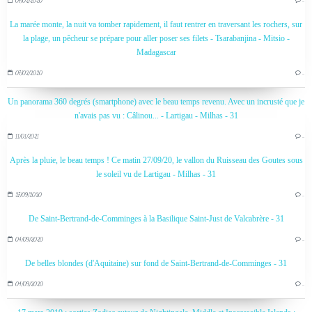
07/02/2020
…
La marée monte, la nuit va tomber rapidement, il faut rentrer en traversant les rochers, sur
la plage, un pêcheur se prépare pour aller poser ses filets - Tsarabanjina - Mitsio -
Madagascar
07/02/2020
…
Un panorama 360 degrés (smartphone) avec le beau temps revenu. Avec un incrusté que je
n'avais pas vu : Câlinou... - Lartigau - Milhas - 31
11/01/2021
…
Après la pluie, le beau temps ! Ce matin 27/09/20, le vallon du Ruisseau des Goutes sous
le soleil vu de Lartigau - Milhas - 31
27/09/2020
…
De Saint-Bertrand-de-Comminges à la Basilique Saint-Just de Valcabrère - 31
04/09/2020
…
De belles blondes (d'Aquitaine) sur fond de Saint-Bertrand-de-Comminges - 31
04/09/2020
…