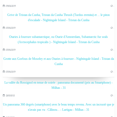
09/06/2019
…
Grive de Tristan da Cunha, Tristan da Cunha Thrush (Turdus eremita) et ... le piton
d'escalade - Nightingale Island - Tristan da Cunha
07/06/2019
…
Otaries à fourrure subantarctique, ou Otarie d'Amsterdam, Subantarctic fur seals
(Arctocephalus tropicalis ) - Nightingale Island - Tristan da Cunha
07/06/2019
…
Grotte aux Gorfous de Moseley et aux Otaries à fourrure - Nightingale Island - Tristan da
Cunha
07/06/2019
…
La vallée du Rossignol en tenue de soirée : panorama documenté (pris au Smartphone) -
Milhas - 31
23/03/2021
…
Un panorama 360 degrés (smartphone) avec le beau temps revenu. Avec un incrusté que je
n'avais pas vu : Câlinou... - Lartigau - Milhas - 31