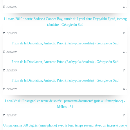
14/05/2020
…
11 mars 2019 : sortie Zodiac à Cooper Bay, entrée du Lyrial dans Drygalski Fjord, iceberg
tabulaire - Géorgie du Sud
21/05/2019
…
Prion de la Désolation, Antarctic Prion (Pachyptila desolata) - Géorgie du Sud
19/05/2019
…
Prion de la Désolation, Antarctic Prion (Pachyptila desolata) - Géorgie du Sud
19/05/2019
…
Prion de la Désolation, Antarctic Prion (Pachyptila desolata) - Géorgie du Sud
19/05/2019
…
La vallée du Rossignol en tenue de soirée : panorama documenté (pris au Smartphone) -
Milhas - 31
23/03/2021
…
Un panorama 360 degrés (smartphone) avec le beau temps revenu. Avec un incrusté que je