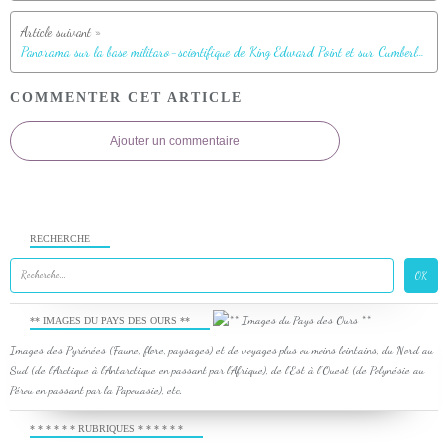
Panorama sur la base militaro-scientifique de King Edward Point et sur Cumberland East Bay - Grytviken - Géorgie du Sud
COMMENTER CET ARTICLE
Ajouter un commentaire
RECHERCHE
** IMAGES DU PAYS DES OURS **
Images des Pyrénées (Faune, flore, paysages) et de voyages plus ou moins lointains, du Nord au
Sud (de l'Arctique à l'Antarctique en passant par l'Afrique), de l'Est à l'Ouest (de Polynésie au
Pérou en passant par la Papouasie), etc.
* * * * * * RUBRIQUES * * * * * *