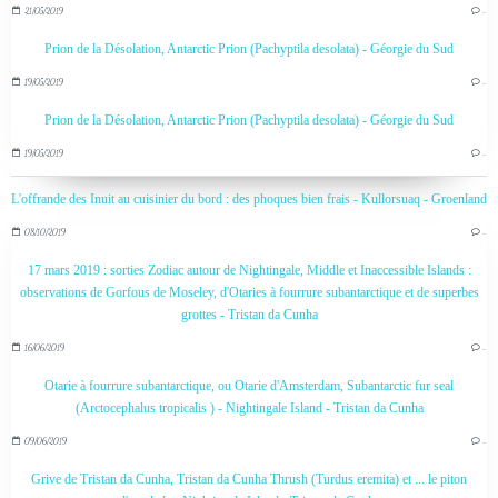
21/05/2019
…
Prion de la Désolation, Antarctic Prion (Pachyptila desolata) - Géorgie du Sud
19/05/2019
…
Prion de la Désolation, Antarctic Prion (Pachyptila desolata) - Géorgie du Sud
19/05/2019
…
L'offrande des Inuit au cuisinier du bord : des phoques bien frais - Kullorsuaq - Groenland
08/10/2019
…
17 mars 2019 : sorties Zodiac autour de Nightingale, Middle et Inaccessible Islands :
observations de Gorfous de Moseley, d'Otaries à fourrure subantarctique et de superbes
grottes - Tristan da Cunha
16/06/2019
…
Otarie à fourrure subantarctique, ou Otarie d'Amsterdam, Subantarctic fur seal
(Arctocephalus tropicalis ) - Nightingale Island - Tristan da Cunha
09/06/2019
…
Grive de Tristan da Cunha, Tristan da Cunha Thrush (Turdus eremita) et ... le piton