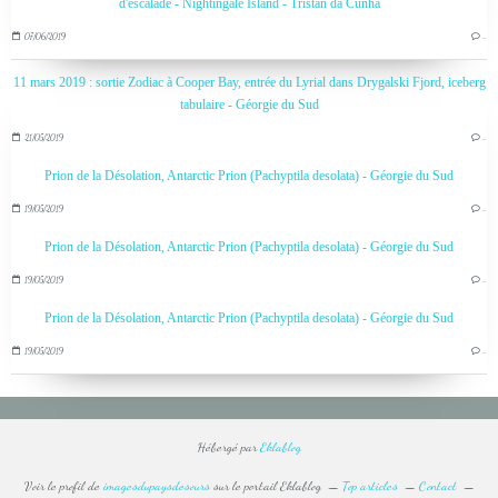
d'escalade - Nightingale Island - Tristan da Cunha
07/06/2019
…
11 mars 2019 : sortie Zodiac à Cooper Bay, entrée du Lyrial dans Drygalski Fjord, iceberg
tabulaire - Géorgie du Sud
21/05/2019
…
Prion de la Désolation, Antarctic Prion (Pachyptila desolata) - Géorgie du Sud
19/05/2019
…
Prion de la Désolation, Antarctic Prion (Pachyptila desolata) - Géorgie du Sud
19/05/2019
…
Prion de la Désolation, Antarctic Prion (Pachyptila desolata) - Géorgie du Sud
19/05/2019
…
Hébergé par
Eklablog
Voir le profil de
imagesdupaysdesours
sur le portail Eklablog
Top articles
Contact