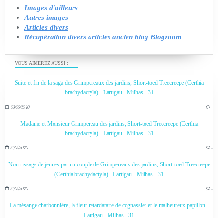
Images d'ailleurs
Autres images
Articles divers
Récupération divers articles ancien blog Blogzoom
VOUS AIMEREZ AUSSI :
Suite et fin de la saga des Grimpereaux des jardins, Short-toed Treecreepe (Certhia
brachydactyla) - Lartigau - Milhas - 31
03/06/2020
…
Madame et Monsieur Grimpereau des jardins, Short-toed Treecreepe (Certhia
brachydactyla) - Lartigau - Milhas - 31
31/05/2020
…
Nourrissage de jeunes par un couple de Grimpereaux des jardins, Short-toed Treecreepe
(Certhia brachydactyla) - Lartigau - Milhas - 31
31/05/2020
…
La mésange charbonnière, la fleur retardataire de cognassier et le malheureux papillon -
Lartigau - Milhas - 31