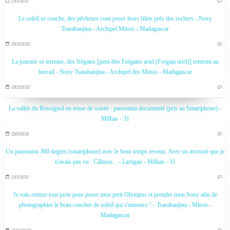
11/01/2021
…
Le soleil se couche, des pêcheurs vont poser leurs filets près des rochers - Nosy
Tsarabanjina - Archipel Mitsio - Madagascar
17/02/2020
…
La journée se termine, des frégates [peut-être Frégates ariel (Fregata ariel)] rentrent au
bercail - Nosy Tsarabanjina - Archipel des Mitsio - Madagascar
17/02/2020
…
La vallée du Rossignol en tenue de soirée : panorama documenté (pris au Smartphone) -
Milhas - 31
23/03/2021
…
Un panorama 360 degrés (smartphone) avec le beau temps revenu. Avec un incrusté que je
n'avais pas vu : Câlinou... - Lartigau - Milhas - 31
11/01/2021
…
Je vais rentrer tout juste pour poser mon petit Olympus et prendre mon Sony afin de
photographier le beau coucher de soleil qui s'annonce ! - Tsarabanjina - Mitsio -
Madagascar