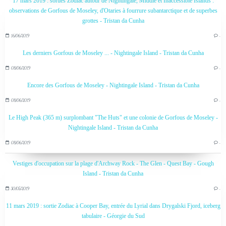
17 mars 2019 : sorties Zodiac autour de Nightingale, Middle et Inaccessible Islands :
observations de Gorfous de Moseley, d'Otaries à fourrure subantarctique et de superbes
grottes - Tristan da Cunha
16/06/2019
…
Les derniers Gorfous de Moseley ... - Nightingale Island - Tristan da Cunha
08/06/2019
…
Encore des Gorfous de Moseley - Nightingale Island - Tristan da Cunha
08/06/2019
…
Le High Peak (365 m) surplombant "The Huts" et une colonie de Gorfous de Moseley -
Nightingale Island - Tristan da Cunha
08/06/2019
…
Vestiges d'occupation sur la plage d'Archway Rock - The Glen - Quest Bay - Gough
Island - Tristan da Cunha
30/05/2019
…
11 mars 2019 : sortie Zodiac à Cooper Bay, entrée du Lyrial dans Drygalski Fjord, iceberg
tabulaire - Géorgie du Sud