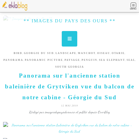
MENU
** IMAGES DU PAYS DES OURS **
,
,
,
,
,
,
BIRD
GEORGIE DU SUD
LANDSCAPE
MANCHOT
OISEAU
OTARIE
,
,
,
,
,
,
PANORAMA
PANORAMIC PICTURE
PAYSAGE
PENGUIN
SEA ELEPHANT
SEAL
SOUTH GEORGIA
Panorama sur l'ancienne station
baleinière de Grytviken vue du balcon de
notre cabine - Géorgie du Sud
12 MAI 2019
Rédigé par imagesdupaysdesours et publié depuis Overblog