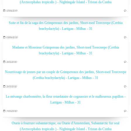
(Arctocephalus tropicalis ) - Nightingale Island - Tristan da Cunha
07/06/2019
…
Suite et fin de la saga des Grimpereaux des jardins, Short-toed Treecreepe (Certhia
brachydactyla) - Lartigau - Milhas - 31
03/06/2020
…
Madame et Monsieur Grimpereau des jardins, Short-toed Treecreepe (Certhia
brachydactyla) - Lartigau - Milhas - 31
31/05/2020
…
Nourrissage de jeunes par un couple de Grimpereaux des jardins, Short-toed Treecreepe
(Certhia brachydactyla) - Lartigau - Milhas - 31
31/05/2020
…
La mésange charbonnière, la fleur retardataire de cognassier et le malheureux papillon -
Lartigau - Milhas - 31
14/05/2020
…
Otarie à fourrure subantarctique, ou Otarie d'Amsterdam, Subantarctic fur seal
(Arctocephalus tropicalis ) - Nightingale Island - Tristan da Cunha