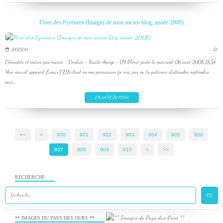
Flore des Pyrénées (Images de mon ancien blog, année 2008)
27/07/2014
…
Clématite et mûres pas mûres - Verdun - Haute-Ariège - 09 (Flore) posté le mercredi 06 août 2008 18:54
Mon nouvel appareil Lumix FZ18 étant en ma possession (je n'ai pas eu la patience d'attendre septembre
pour...
EN SAVOIR PLUS
<<
<
900
901
902
903
904
905
906
907
908
909
910
920
930
940
950
960
970
980
990
1000
1100
>
>>
RECHERCHE
** IMAGES DU PAYS DES OURS **