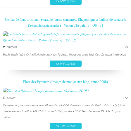
EN SAVOIR PLUS
Centaurée faux-artichaut, Serratule fausse centaurée, Rhapontique à feuilles de centaurée
(Serratula centauroïdes) - Vallon d'Esquierry - Oô - 31
28/07/2014
…
Haute plante ( plus de 1 mètre) endémique des Pyrénées, fleurit rose assez tard dans la saison (septembre).
EN SAVOIR PLUS
Flore des Pyrénées (Images de mon ancien blog, année 2008)
27/07/2014
…
Exceptionnel: parnassies des marais (Parnassia palustris) siamoises - Jasse de Pinet - Aston - 09 (Flore)
posté le mardi 12 août 2008 22:34 Une seule tige pour deux têtes! Une chance sur 10 000 0.... pour
éclore...
EN SAVOIR PLUS