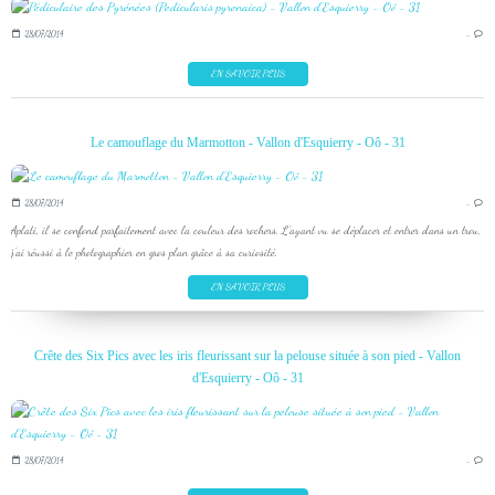
28/07/2014
…
EN SAVOIR PLUS
Le camouflage du Marmotton - Vallon d'Esquierry - Oô - 31
28/07/2014
…
Aplati, il se confond parfaitement avec la couleur des rochers. L'ayant vu se déplacer et entrer dans un trou,
j'ai réussi à le photographier en gros plan grâce à sa curiosité.
EN SAVOIR PLUS
Crête des Six Pics avec les iris fleurissant sur la pelouse située à son pied - Vallon
d'Esquierry - Oô - 31
28/07/2014
…