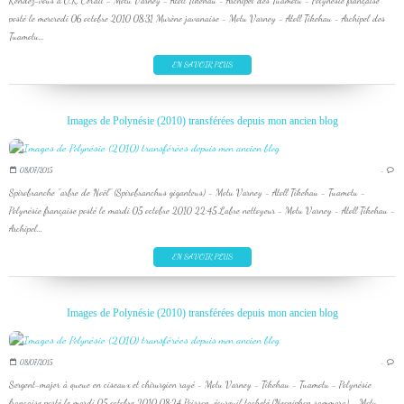
Rendez-vous à O.K. Corail - Motu Varney - Atoll Tikehau - Archipel des Tuamotu - Polynésie française
posté le mercredi 06 octobre 2010 08:31 Murène javanaise - Motu Varney - Atoll Tikehau - Archipel des
Tuamotu...
EN SAVOIR PLUS
Images de Polynésie (2010) transférées depuis mon ancien blog
08/07/2015
…
Spirobranche "arbre de Noël" (Spirobranchus giganteus) - Motu Varney - Atoll Tikehau - Tuamotu -
Polynésie française posté le mardi 05 octobre 2010 22:45 Labre nettoyeur - Motu Varney - Atoll Tikehau -
Archipel...
EN SAVOIR PLUS
Images de Polynésie (2010) transférées depuis mon ancien blog
08/07/2015
…
Sergent-major à queue en ciseaux et chirurgien rayé - Motu Varney - Tikehau - Tuamotu - Polynésie
française posté le mardi 05 octobre 2010 08:24 Poisson-écureuil tacheté (Neoniphon sammara) - Motu