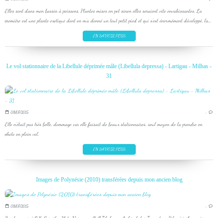
Elles sont dans mon bassin à poissons. Plantes mises en pot sinon elles seraient vite envahissantes. La
première est une plante exotique dont on m'a donné un tout petit pied et qui s'est énormément développé, la...
EN SAVOIR PLUS
Le vol stationnaire de la Libellule déprimée mâle (Libellula depressa) - Lartigau - Milhas -
31
08/07/2015
…
Elle n'était pas très belle, dommage car elle faisait de beaux stationnaires, seul moyen de la prendre en
photo en plein vol.
EN SAVOIR PLUS
Images de Polynésie (2010) transférées depuis mon ancien blog
08/07/2015
…