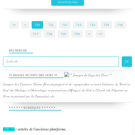
EN SAVOIR PLUS
<<
<
700
710
711
712
713
714
715
716
717
718
719
720
730
740
750
760
770
780
790
800
900
1000
1100
>
>>
RECHERCHE
** IMAGES DU PAYS DES OURS **
Images des Pyrénées (Faune, flore, paysages) et de voyages plus ou moins lointains, du Nord au
Sud (de l'Arctique à l'Antarctique en passant par l'Afrique), de l'Est à l'Ouest (de Polynésie au
Pérou en passant par la Papouasie), etc.
* * * * * * RUBRIQUES * * * * * *
En bleu
: articles de l'ancienne plateforme.