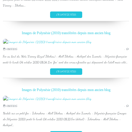
Varney - Tikehau...
EN SAVOIR PLUS
Images de Polynésie (2010) transférées depuis mon ancien blog
08/07/2015
…
Feo au bout du Motu Varney (Royal Tikehau) - Atoll Tikehau - Archipel des Tuamotu - Polynésie française
posté le lundi 04 octobre 2010 08:34 Les "feo" sont des coraux fossiles qui dépassent de l'atoll mais côté...
EN SAVOIR PLUS
Images de Polynésie (2010) transférées depuis mon ancien blog
08/07/2015
…
Noddi sur un petit feo - Tuherahera - Atoll Tikehau - Archipel des Tuamotu - Polynésie française (Images
de Polynésie 2010) posté le lundi 04 octobre 2010 08:33 Feo (détail) - Tuherahera - Atoll Tikehau -
Archipel...