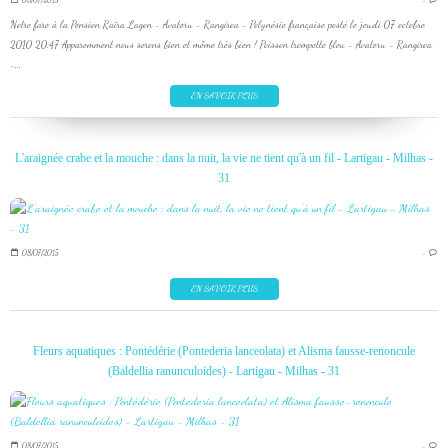
Notre fare à la Pension Raïra Lagon - Avatoru - Rangiroa - Polynésie française posté le jeudi 07 octobre
2010 20:47 Apparemment nous serons bien et même très bien ! Poisson trompette bleu - Avatoru - Rangiroa
-...
EN SAVOIR PLUS
L'araignée crabe et la mouche : dans la nuit, la vie ne tient qu'à un fil - Lartigau - Milhas -
31
08/07/2015
…
EN SAVOIR PLUS
Fleurs aquatiques : Pontédérie (Pontederia lanceolata) et Alisma fausse-renoncule
(Baldellia ranunculoides) - Lartigau - Milhas - 31
08/07/2015
…