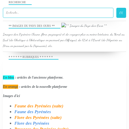
RECHERCHE
** IMAGES DU PAYS DES OURS **
Images des Pyrénées (Faune, flore, paysages) et de voyages plus ou moins lointains, du Nord au
Sud (de l'Arctique à l'Antarctique en passant par l'Afrique), de l'Est à l'Ouest (de Polynésie au
Pérou en passant par la Papouasie), etc.
* * * * * * RUBRIQUES * * * * * *
En bleu
: articles de l'ancienne plateforme.
En orange
: articles de la nouvelle plateforme
Images d'ici
Faune des Pyrénées (suite)
Faune des Pyrénées
Flore des Pyrénées (suite)
Flore des Pyrénées
Paysages des Pyrénées (suite)