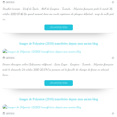
13/07/2015
…
Dauphin tursiops - Récif de Tiputa - Atoll de Rangiroa - Tuamotu - Polynésie française posté le mardi 26
octobre 2010 07:46 Un grand moment dans ma courte expérience de plongeur débutant : surgi de nulle part,
ce...
EN SAVOIR PLUS
Images de Polynésie (2010) transférées depuis mon ancien blog
13/07/2015
…
Poisson chirurgien voilier (Zebrasoma veliferum) - Raira Lagon - Rangiroa - Tuamotu - Polynésie française
posté le dimanche 24 octobre 2010 20:29 Ces poissons ont la faculté de changer de forme en relevant
leurs...
EN SAVOIR PLUS
Images de Polynésie (2010) transférées depuis mon ancien blog
13/07/2015
…