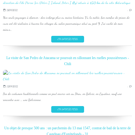
13/04/2022
…
Nos seuls paysages à observer : des icebergs plus ou moins lointains. Vu la météo, bon nombre de prises de
vues ont été réalisées à travers les vitrages du salon panoramique situé au pont 9. J'ai caché de mon
mieux...
EN SAVOIR PLUS
La visite de San Pedro de Atacama se poursuit en sillonnant les ruelles poussiéreuses -
Chili
12/04/2022
…
Pas de costumes traditionnels comme on peut encore voir au Pérou, en Bolivie, en Equateur, sauf une
rencontre avec ... une Bolivienne.
EN SAVOIR PLUS
Un objet de presque 500 ans : un parchemin du 13 mai 1547, contrat de bail de la terre de
Castelnau d'Estrètefonds - 31