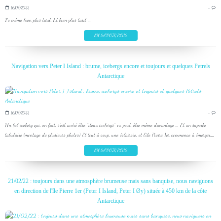
16/04/2022
…
Le même bien plus tard. Et bien plus tard ...
EN SAVOIR PLUS
Navigation vers Peter I Island : brume, icebergs encore et toujours et quelques Petrels
Antarctique
16/04/2022
…
Un bel iceberg qui, en fait, s'est avéré être "deux icebergs" ou peut-être même davantage ... Et un superbe
tabulaire (montage de plusieurs photos) Et tout à coup, une éclaircie, et l'île Pierre 1er commence à émerger,...
EN SAVOIR PLUS
21/02/22 : toujours dans une atmosphère brumeuse mais sans banquise, nous naviguons
en direction de l'île Pierre 1er (Peter I Island, Peter I Øy) située à 450 km de la côte
Antarctique