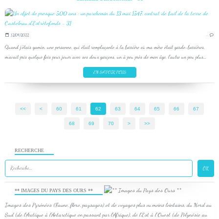
12/04/2022
…
Quand j'étais gamin, une personne, qui était remplaçante à la barrière où ma mère était garde-barrières,
m'avait pris quelque fois pour jouer avec ses deux garçons, un à peu près de mon âge, l'autre un peu plus...
EN SAVOIR PLUS
<<
<
10
20
30
40
50
60
61
62
63
64
65
66
67
68
69
70
80
90
100
200
300
400
500
600
700
800
900
1000
1100
>
>>
RECHERCHE
** IMAGES DU PAYS DES OURS **
Images des Pyrénées (Faune, flore, paysages) et de voyages plus ou moins lointains, du Nord au
Sud (de l'Arctique à l'Antarctique en passant par l'Afrique), de l'Est à l'Ouest (de Polynésie au