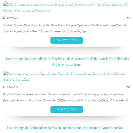
23/04/2022
…
A droite, Grande-Sœur, à gauche, Petite-Sœur Les roches granitiques de Petite-Sœur sont magnifiques La
plage sur laquelle nous allons débarquer Le sommet à droite de la plage
EN SAVOIR PLUS
Nous sortons du vieux village de San Pedro de Atacama afin d'aller voir la Cordillère des
Andes et ses volcans
22/04/2022
…
Paradoxalement, en dehors du centre, les rues sont pavées ... mais la couleur rouge est toujours présente.
Beau point de vue sur les volcans Licancabur (5916 m) et à sa droite le Juriques (5704 m) A la gauche du...
EN SAVOIR PLUS
Les icebergs de Bellingshausen Sea en attendant ceux de demain de Amundsen Sea ...