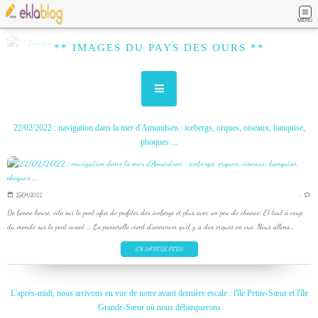
MENU
** IMAGES DU PAYS DES OURS **
22/02/2022 : navigation dans la mer d'Amundsen : icebergs, orques, oiseaux, banquise,
phoques ...
25/04/2022
…
De bonne heure, vite sur le pont afin de profiter des icebergs et plus avec un peu de chance. Et tout à coup,
du monde sur le pont avant ... La passerelle vient d'annoncer qu'il y a des orques en vue. Nous allons...
EN SAVOIR PLUS
L'après-midi, nous arrivons en vue de notre avant dernière escale : l'île Petite-Sœur et l'île
Grande-Sœur où nous débarquerons