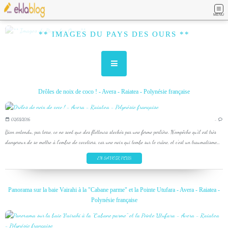
MENU
** IMAGES DU PAYS DES OURS **
Drôles de noix de coco ! - Avera - Raiatea - Polynésie française
02/03/2016
…
Bien entendu, par terre, ce ne sont que des flotteurs stockés par une ferme perlière. N'empêche qu'il est très
dangereux de se mettre à l'ombre de cocotiers, car une noix qui tombe sur le crâne, et c'est un traumatisme...
EN SAVOIR PLUS
Panorama sur la baie Vairahi à la "Cabane parme" et la Pointe Utufara - Avera - Raiatea -
Polynésie française