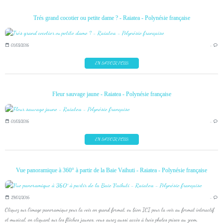
Trés grand cocotier ou petite dame ? - Raiatea - Polynésie française
01/03/2016
…
EN SAVOIR PLUS
Fleur sauvage jaune - Raiatea - Polynésie française
01/03/2016
…
EN SAVOIR PLUS
Vue panoramique à 360° à partir de la Baie Vaihuti - Raiatea - Polynésie française
29/02/2016
…
Cliquez sur l'image panoramique pour la voir en grand format, ou bien ICI pour la voir au format interactif
et musical, en cliquant sur les flèches jaunes, vous aurez aussi accès à trois photos prises au zoom.