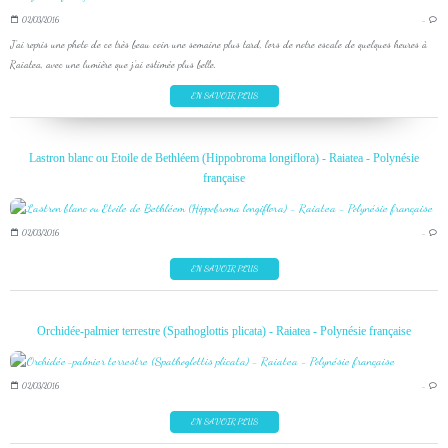
02/03/2016
…
J'ai repris une photo de ce très beau coin une semaine plus tard, lors de notre escale de quelques heures à
Raiatea, avec une lumière que j'ai estimée plus belle.
EN SAVOIR PLUS
Lastron blanc ou Etoile de Bethléem (Hippobroma longiflora) - Raiatea - Polynésie
française
02/03/2016
…
EN SAVOIR PLUS
Orchidée-palmier terrestre (Spathoglottis plicata) - Raiatea - Polynésie française
02/03/2016
…
EN SAVOIR PLUS